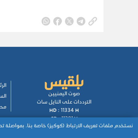
واستثمار التحول الإقليمي.
الر
صوت اليمنيين
الس
الترددات على النايل سات
محل
HD : 11334 H
SD : 11391 V
نستخدم ملفات تعريف الارتباط (كوكيز) خاصة بنا. بمواصلة 