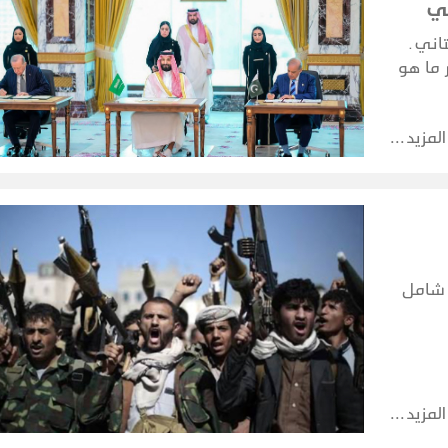
مي
اني ـ
 ما هو
 تمتلك،
 متكاملة
المزيد
 شامل
المزيد