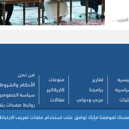
المزيد
من نحن
ئيسية
تقارير
منوعات
الأحكام والشروط
ياسية
برامجنا
كاريكاتير
سياسة الخصوصي
يات
عربي ودولي
مقالات
روابط صفحات بل
تصفحك لموقعنا فإنك توافق على استخدام ملفات تعريف الارتب