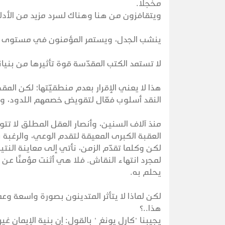
مخجلا.
ويتقافزون من هنا وهناك لسرد مزيد من الأدل
ينشب الجدل، ويستمر المؤمنون في مستوى يق
لا تستمد الكتب المقدّسة قوة تأثيرها من بنيا
هذا لا يعني الإقرار بعدم منطقيّتها؛ لكن المق
النقد أسلوب فعّال لتقويض خصمهم اللدود، وإعل
منذ آلاف السنين، وأنصار العقل المطلق لا تت
العقبة الكبرى المعيقة لتقدم الوعي، والرغبة بت
لكن وكلما تقدّم الزمن، نأتي إلى معاينة الن
لمجرد انتهاء النقاش. فلا هي أثنت مؤمنًا عن
يحلم به.
لكن لماذا لا يتأثر المتدينون بصورة واسعة وع
هذا..؟
يجيبنا "كارل يونغ " بالقول: إن بنية الإيمان غي