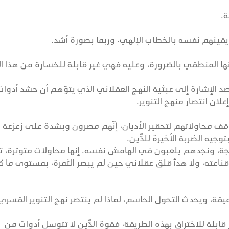
ة.
ينهم نفسه بالخطاب الإلهي، وربما بصورة أشد.
نها المنطقي بالضرورة، وعليه فهي غير قابلة للخسارة من هذا ال
صد الإشارة إلى عبثية النهج العقلاني الذي يتوّهم أن حشد أدوات
ان انتصار منهج التنوير.
وقف محاولاتهم لتحقير الأديان، إنّهم مصرون وبشدة على زعزعة
وجيه الضربة الأخيرة للدِّين.
تيجة، ونجدهم يلعبون في الهامش نفسه. إنها محاولات متوترة، ت
 قناعته، ولا هدأ قلق عقلاني حين لم يبصر الثمرة، بمستوى ما ك
ميقة، ويحدث التحول الحاسم، لماذا لم ينتصر نهج التنوير القسري
ر قابلة للاختراق بهذه الطريقة، فقوة الدِّين لا تتوسل أدوات من