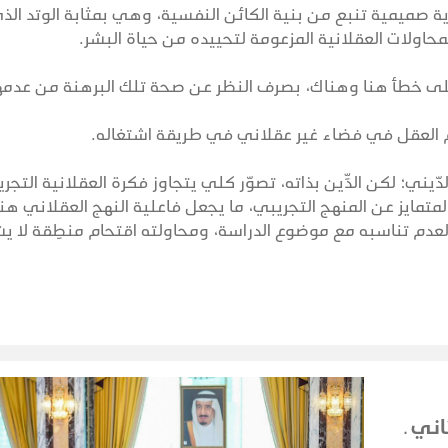
ة صميمية تنبع من بنية الكائن النفسية، وهي بمثابة الوتد الذ
حاولات العقلانية المزعومة لتحييده من حياة البشر.
نة على خطأ هنا وهناك، بصرف النظر عن صحة تلك البرهنة من عدمه
 العقل في فضاء غير عقلاني في طريقة اشتغاله.
ّيني؛ لكن الدِّين بذاته، تصوّر كلي يتجاوز فكرة العقلانية التجري
متمايز عن المنهج التجريبي، ما يجعل فاعلية النهج العقلاني هنا
ر لعدم تناسبه مع موضوع الدراسة، ومحاولته اقتحام منطِقة لا 
ني ـ