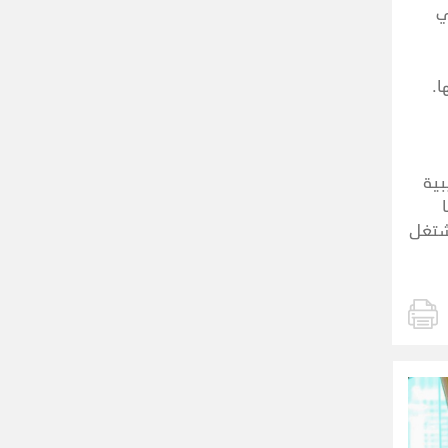
ي
ا.
بية
يشتغل