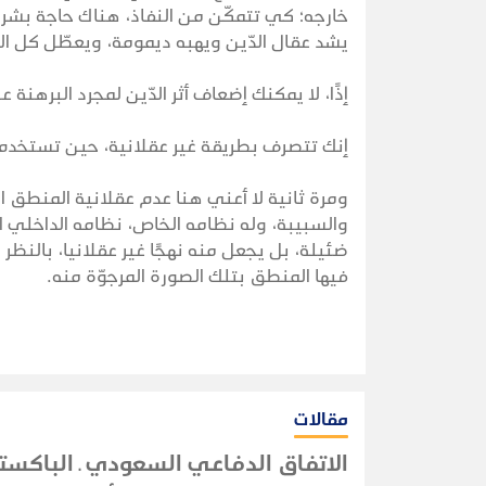
خارجه؛ كي تتمكّن من النفاذ، هناك حاجة بشري
يشد عقال الدّين ويهبه ديمومة، ويعطّل كل الم
إذًا، لا يمكنك إضعاف أثر الدّين لمجرد البره
إنك تتصرف بطريقة غير عقلانية، حين تستخدم
ومرة ثانية لا أعني هنا عدم عقلانية المنطق الد
والسبيبة، وله نظامه الخاص، نظامه الداخلي ال
ضئيلة، بل يجعل منه نهجًا غير عقلانيا، بالنظ
فيها المنطق بتلك الصورة المرجوّة منه.
مقالات
الاتفاق الدفاعي السعودي ـ الباكستا