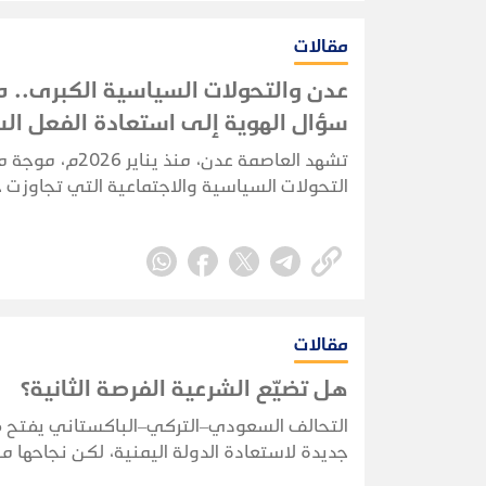
مقالات
عدن والتحولات السياسية الكبرى.. 
سؤال الهوية إلى استعادة الفعل ا
تشهد العاصمة عدن، منذ يناير 2026م،
التحولات السياسية والاجتماعية التي تجاوزت 
التنافس السياسي التقليدي، لتلامس طبيعة 
العدني ذاته، وتعيد طرح أسئلة مؤجلة حول ه
المدينة وخصوصيتها وحقها السياسي الغائب.
مقالات
هل تضيّع الشرعية الفرصة الثانية؟
التحالف السعودي–التركي–الباكستاني يفتح 
جديدة لاستعادة الدولة اليمنية، لكن نجاحها 
بقدرة الشرعية على توحيد قرارها وبناء مؤسس