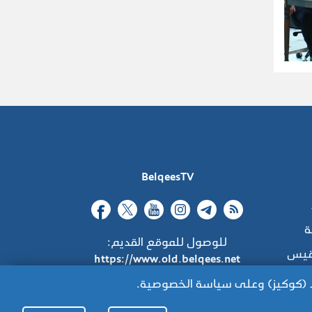
BelqeesTV
ة
للوصول للموقع القديم:
قيس
https://www.old.belqees.net
اط (كوكيز) وعلى سياسة الخصوصية.