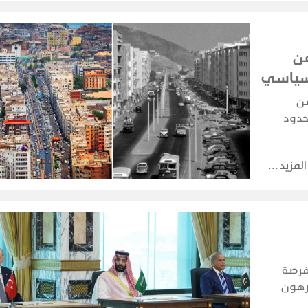
من
لسياسي
 موجة من
حدود
المجتمع
وية
المزيد
فرصة
مرهون
اتها