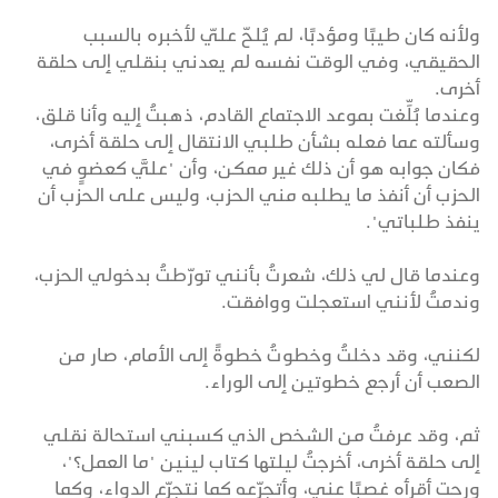
ولأنه كان طيبًا ومؤدبًا، لم يُلحّ عليّ لأخبره بالسبب
الحقيقي، وفي الوقت نفسه لم يعدني بنقلي إلى حلقة
أخرى.
وعندما بُلِّغت بموعد الاجتماع القادم، ذهبتُ إليه وأنا قلق،
وسألته عما فعله بشأن طلبي الانتقال إلى حلقة أخرى،
فكان جوابه هو أن ذلك غير ممكن، وأن "عليَّ كعضوٍ في
الحزب أن أنفذ ما يطلبه مني الحزب، وليس على الحزب أن
ينفذ طلباتي".
وعندما قال لي ذلك، شعرتُ بأنني تورّطتُ بدخولي الحزب،
وندمتُ لأنني استعجلت ووافقت.
لكنني، وقد دخلتُ وخطوتُ خطوةً إلى الأمام، صار من
الصعب أن أرجع خطوتين إلى الوراء.
ثم، وقد عرفتُ من الشخص الذي كسبني استحالة نقلي
إلى حلقة أخرى، أخرجتُ ليلتها كتاب لينين "ما العمل؟"،
ورحت أقرأه غصبًا عني، وأتجرّعه كما نتجرّع الدواء، وكما