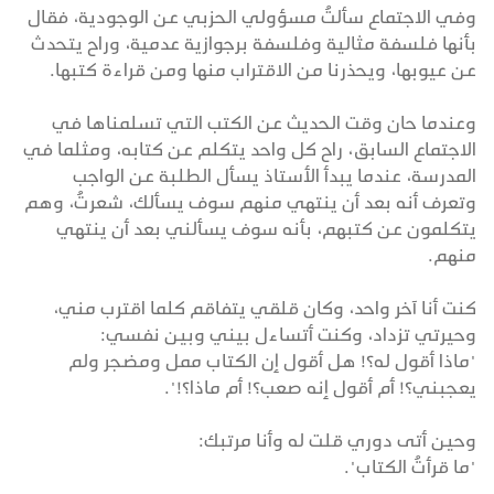
وفي الاجتماع سألتُ مسؤولي الحزبي عن الوجودية، فقال
بأنها فلسفة مثالية وفلسفة برجوازية عدمية، وراح يتحدث
عن عيوبها، ويحذرنا من الاقتراب منها ومن قراءة كتبها.
وعندما حان وقت الحديث عن الكتب التي تسلمناها في
الاجتماع السابق، راح كل واحد يتكلم عن كتابه، ومثلما في
المدرسة، عندما يبدأ الأستاذ يسأل الطلبة عن الواجب
وتعرف أنه بعد أن ينتهي منهم سوف يسألك، شعرتُ، وهم
يتكلمون عن كتبهم، بأنه سوف يسألني بعد أن ينتهي
منهم.
كنت أنا آخر واحد، وكان قلقي يتفاقم كلما اقترب مني،
وحيرتي تزداد، وكنت أتساءل بيني وبين نفسي:
"ماذا أقول له؟! هل أقول إن الكتاب ممل ومضجر ولم
يعجبني؟! أم أقول إنه صعب؟! أم ماذا؟!".
وحين أتى دوري قلت له وأنا مرتبك:
"ما قرأتُ الكتاب".