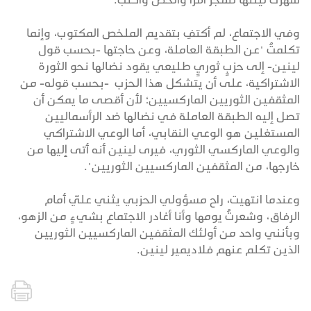
وفي الاجتماع، لم أكتفِ بتقديم الملخص المكتوب، وإنما
تكلمتُ "عن الطبقة العاملة، وعن حاجتها -بحسب قول
لينين- إلى حزبٍ ثوريٍ طليعي يقود نضالها نحو الثورة
الاشتراكية، على أن يتشكل هذا الحزب -بحسب قوله- من
المثقفين الثوريين الماركسيين؛ لأن أقصى ما يمكن أن
تصل إليه الطبقة العاملة في نضالها ضد الرأسماليين
المستغلين هو الوعي النقابي، أما الوعي الاشتراكي
والوعي الماركسي الثوري، فيرى لينين أنه أتى إليها من
خارجها، من المثقفين الماركسيين الثوريين".
وعندما انتهيت، راح مسؤولي الحزبي يثني عليّ أمام
الرفاق، وشعرتُ يومها وأنا أغادر الاجتماع بشيءٍ من الزهو،
وبأنني واحد من أولئك المثقفين الماركسيين الثوريين
الذين تكلم عنهم فلاديمير لينين.