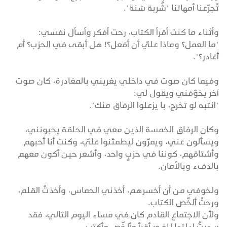
تُجرّعنا أمهاتنا "شُربة سَنة".
وأثناء ما كنت أقرأ الكتاب، رحت أفكر وأسأل نفسي:
"ما العمل؟ وماذا عليّ أن أفعل؟! هل أبقى في الحزب؟ أم
أغادر؟".
وفيما كان صوت في داخلي يغريني بالمغادرة، كان صوت
آخر يخوّفني ويقول لي:
"انتبه لو تخرج، با يزعلوا الرفاق منك".
وكان الرفاق الخمسة الذين معي في الحلقة يحبونني،
ويسألون عني، ويمرّون ليطمئنوا عليّ، وكنت أنا أحبهم
وأشتاقهم، كوننا في حزبٍ واحد، وأشعر حين أكون معهم
بالدفء وبالأمان.
ولخوفي من أن أخسرهم، أخذني الحماس، وأخذتُ القلم،
ورحتُ ألخّص الكتاب.
ولأن الاجتماع القادم كان في مساء اليوم التالي، فقد
سهرتُ ليلتها للفجر أقرأ وألخّص وأكتب.