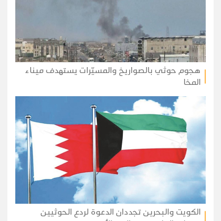
هجوم حوثي بالصواريخ والمسيّرات يستهدف ميناء
المخا
الكويت والبحرين تجددان الدعوة لردع الحوثيين