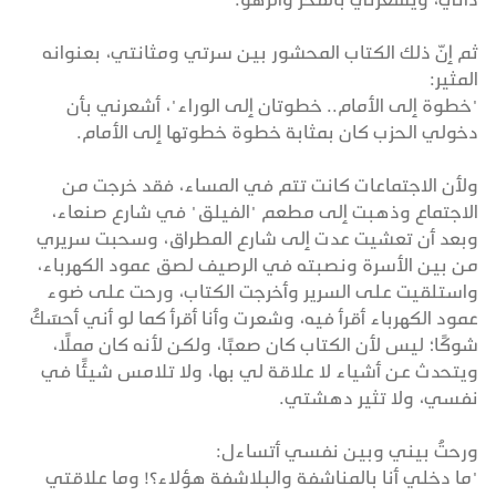
ثم إنّ ذلك الكتاب المحشور بين سرتي ومثانتي، بعنوانه
المثير:
"خطوة إلى الأمام.. خطوتان إلى الوراء"، أشعرني بأن
دخولي الحزب كان بمثابة خطوة خطوتها إلى الأمام.
ولأن الاجتماعات كانت تتم في المساء، فقد خرجت من
الاجتماع وذهبت إلى مطعم "الفيلق" في شارع صنعاء،
وبعد أن تعشيت عدت إلى شارع المطراق، وسحبت سريري
من بين الأسرة ونصبته في الرصيف لصق عمود الكهرباء،
واستلقيت على السرير وأخرجت الكتاب، ورحت على ضوء
عمود الكهرباء أقرأ فيه، وشعرت وأنا أقرأ كما لو أني أحسَكُ
شوكًا؛ ليس لأن الكتاب كان صعبًا، ولكن لأنه كان مملًا،
ويتحدث عن أشياء لا علاقة لي بها، ولا تلامس شيئًا في
نفسي، ولا تثير دهشتي.
ورحتُ بيني وبين نفسي أتساءل:
"ما دخلي أنا بالمناشفة والبلاشفة هؤلاء؟! وما علاقتي