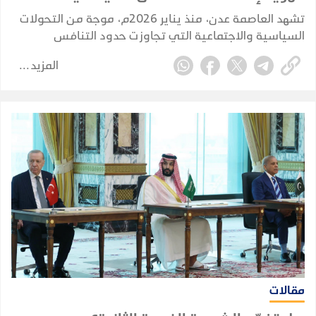
تشهد العاصمة عدن، منذ يناير 2026م، موجة من التحولات
السياسية والاجتماعية التي تجاوزت حدود التنافس
السياسي التقليدي، لتلامس طبيعة المجتمع العدني ذاته،
المزيد
وتعيد طرح أسئلة مؤجلة حول هوية المدينة وخصوصيتها
وحقها السياسي الغائب.
مقالات