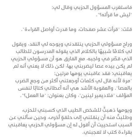
فاستغرب المسؤول الحزبي وقال لي:
"ليش ما قرأته؟".
قلت: "قرأت عشر صفحات، وما قدرت أواصل القراءة".
وراح مسؤولي الحزبي ينتقدني ويوجه لي النقد، ويقول
لي كلامًا شبيهًا بالكلام الذي يقوله المدرسون للطالب
الذي قصّر في واجبه، مع الفارق هو أن مسؤولي الحزبي
لم يكن بيده عصا ليضربني بها، لكن ذلك لا يعني أنه لم
يعاقبني؛ فقد عاقبني يومها مرتين:
"مرة لأنه قال لي كلمات أوجعتني أكثر من وجع الضرب
بالعصا". والعقوبة الأشد هي أنه أعطاني كتابًا لنفس
المؤلف "فلاديمير لينين"، وكان بعنوان: "ما العمل؟".
ويومها ذهبتُ للشخص الطيب الذي كسبني للحزب،
وطلبتُ منه أن ينقلني إلى حلقةٍ أخرى، وحين سألني عن
السبب استحييت أن أقول له إن مسؤولي الحزبي يعاقبني
بقراءة كتب لا تعجبني.