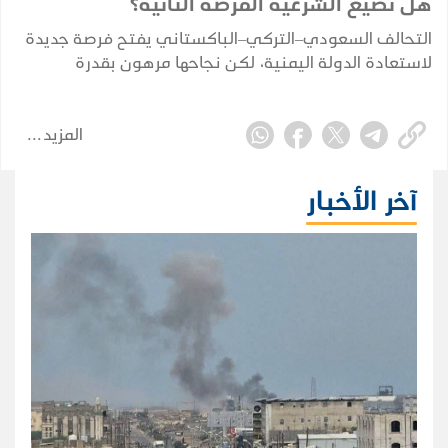
هل تضيّع الشرعية الفرصة الثانية؟
التحالف السعودي–التركي–الباكستاني يفتح فرصة جديدة
لاستعادة الدولة اليمنية، لكن نجاحها مرهون بقدرة
الشرعية على توحيد قرارها وبناء مؤسساتها واستثمار
التحول الإقليمي.
المزيد
آخر الأخبار