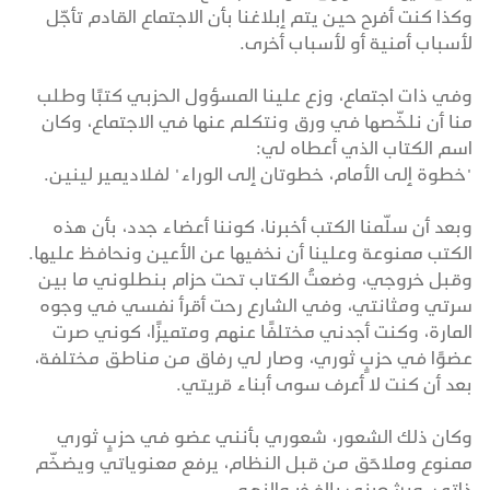
وكذا كنت أفرح حين يتم إبلاغنا بأن الاجتماع القادم تأجّل
لأسباب أمنية أو لأسباب أخرى.
وفي ذات اجتماع، وزع علينا المسؤول الحزبي كتبًا وطلب
منا أن نلخّصها في ورق ونتكلم عنها في الاجتماع، وكان
اسم الكتاب الذي أعطاه لي:
"خطوة إلى الأمام، خطوتان إلى الوراء" لفلاديمير لينين.
وبعد أن سلّمنا الكتب أخبرنا، كوننا أعضاء جدد، بأن هذه
الكتب ممنوعة وعلينا أن نخفيها عن الأعين ونحافظ عليها.
وقبل خروجي، وضعتُ الكتاب تحت حزام بنطلوني ما بين
سرتي ومثانتي، وفي الشارع رحت أقرأ نفسي في وجوه
المارة، وكنت أجدني مختلفًا عنهم ومتميزًا، كوني صرت
عضوًا في حزبٍ ثوري، وصار لي رفاق من مناطق مختلفة،
بعد أن كنت لا أعرف سوى أبناء قريتي.
وكان ذلك الشعور، شعوري بأنني عضو في حزبٍ ثوري
ممنوع وملاحَق من قبل النظام، يرفع معنوياتي ويضخّم
ذاتي، ويشعرني بالفخر والزهو.