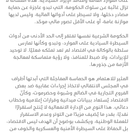
على الموارد العامة ومنافذ الإيراد السيادية. هذه المسألة لا
تزال غائبة عن سلوك الحكومة، التي تبدو عاجزة عن حماية
مصادر دخلها، ولا تسيطر على أدواتها المالية، وليس لديها
موازنة عامة، أو على الأقل تصور مالي موحّد.
الحكومة الشرعية نفسها تفتقر إلى الحد الأدنى من أدوات
السيطرة السيادية على الموارد، وتبدو وكأنها تمارس
سلطة بالوكالة في اقتصاد لم تعد تملكه فعليًا. لا توحيد
للإيرادات، ولا ضبط للمنافذ، ولا رؤية متماسكة لمعالجة
الأزمة من جذورها.
المثير للاهتمام هو الحماسة المفاجئة التي أبدتها أطراف
في المجلس الانتقالي لاتخاذ إجراءات عقابية ضد بعض
الفروع التجارية في الضالع وشبوة وحضرموت، وكأنّ
الاقتصاد يُستعاد ببيانات ميدانية وقرارات إعلامية وخطاب
دعائي. هذا النوع من الإدارة الانفعالية لا يُنتج استقرارًا
نقديًا، بقدر ما يُضيف مزيدًا من التوتر وعدم الاستقرار
للعملة الوطنية، ويكشف بوضوح أن الهدف ليس الاقتصاد،
بل الحفاظ على السيطرة الأمنية والعسكرية والخوف من