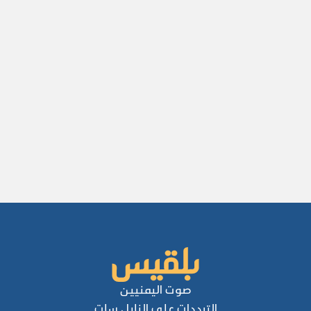
صوت اليمنيين
الترددات على النايل سات