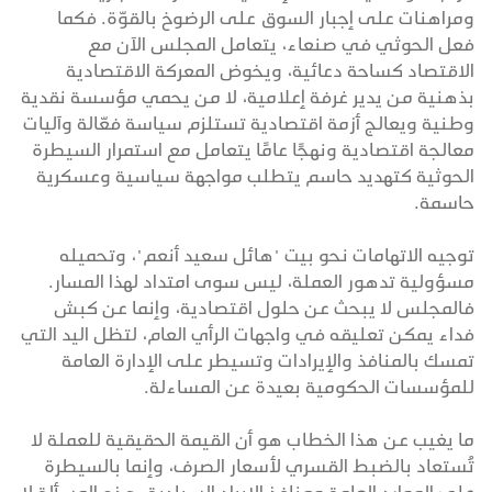
ومراهنات على إجبار السوق على الرضوخ بالقوّة. فكما
فعل الحوثي في صنعاء، يتعامل المجلس الآن مع
الاقتصاد كساحة دعائية، ويخوض المعركة الاقتصادية
بذهنية من يدير غرفة إعلامية، لا من يحمي مؤسسة نقدية
وطنية ويعالج أزمة اقتصادية تستلزم سياسة فعّالة وآليات
معالجة اقتصادية ونهجًا عامًا يتعامل مع استمرار السيطرة
الحوثية كتهديد حاسم يتطلب مواجهة سياسية وعسكرية
حاسمة.
توجيه الاتهامات نحو بيت "هائل سعيد أنعم"، وتحميله
مسؤولية تدهور العملة، ليس سوى امتداد لهذا المسار.
فالمجلس لا يبحث عن حلول اقتصادية، وإنما عن كبش
فداء يمكن تعليقه في واجهات الرأي العام، لتظل اليد التي
تمسك بالمنافذ والإيرادات وتسيطر على الإدارة العامة
للمؤسسات الحكومية بعيدة عن المساءلة.
ما يغيب عن هذا الخطاب هو أن القيمة الحقيقية للعملة لا
تُستعاد بالضبط القسري لأسعار الصرف، وإنما بالسيطرة