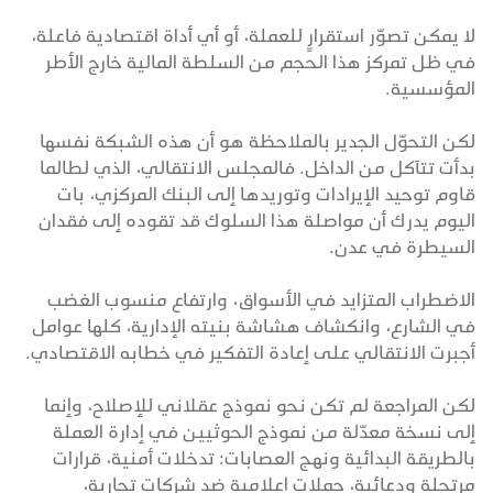
لا يمكن تصوّر استقرارٍ للعملة، أو أي أداة اقتصادية فاعلة،
في ظل تمركز هذا الحجم من السلطة المالية خارج الأطر
المؤسسية.
لكن التحوّل الجدير بالملاحظة هو أن هذه الشبكة نفسها
بدأت تتآكل من الداخل. فالمجلس الانتقالي، الذي لطالما
قاوم توحيد الإيرادات وتوريدها إلى البنك المركزي، بات
اليوم يدرك أن مواصلة هذا السلوك قد تقوده إلى فقدان
السيطرة في عدن.
الاضطراب المتزايد في الأسواق، وارتفاع منسوب الغضب
في الشارع، وانكشاف هشاشة بنيته الإدارية، كلها عوامل
أجبرت الانتقالي على إعادة التفكير في خطابه الاقتصادي.
لكن المراجعة لم تكن نحو نموذج عقلاني للإصلاح، وإنما
إلى نسخة معدّلة من نموذج الحوثيين في إدارة العملة
بالطريقة البدائية ونهج العصابات: تدخلات أمنية، قرارات
مرتجلة ودعائية، حملات إعلامية ضد شركات تجارية،