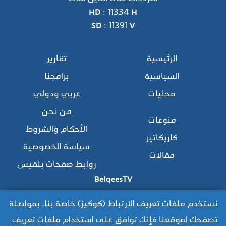
HD : 11334 H
SD : 11391 V
الرئيسية
تقارير
السياسية
برامجنا
محليات
عربي ودولي
من نحن
منوعات
الأحكام والشروط
كاريكاتير
سياسة الخصوصية
مقالات
روابط صفحات بلقيس
BelqeesTV
نستخدم ملفات تعريف الارتباط (كوكيز) خاصة بنا. بمواصلة
تصفحك لموقعنا فإنك توافق على استخدام ملفات تعريف