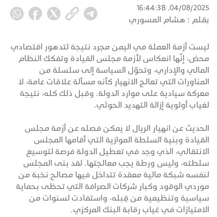
04/08/2025, 16:44:38
بقلم :
هشام المسوري
ليست أزمة العملة في اليمن مجرد نتيجة لتدهور اقتصادي
محض، إنّها انعكاس لأزمة مجلس القيادة وتفكك النظام
المالي والإداري، وتحوّل السياسة إلى سلسلة من
المناورات التي تعالج الانهيار كأنه مسألة علاقات عامة، لا
معركة سيادية على موارد الدولة. وقبل ذلك كله، نتيجة
لغياب أولوية إزالة التهديد الحوثي.
الحديث عن انهيار الريال لا يمكن فصله عن أزمة مجلس
القيادة وبنية السلطة الموازية التي أقامها المجلس
الانتقالي، الذي وجد في تعطيل الدولة فرصة لتوسيع
سلطته، وليس ورطة يجب معالجتها. لقد بنى المجلس
لنفسه شبكة مالية معقدة تتداخل فيها مصالح نخبة من
موردي الوقود وكبار شركات الصرافة التي تحظى بحماية
سياسية وتنظيمية من قِبله، واستفادت لسنوات من
الامتيازات في غياب رقابة البنك المركزي.