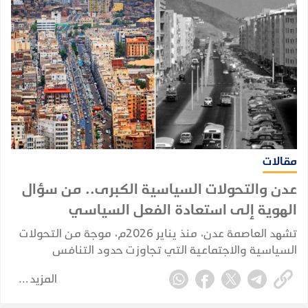
مقالات
عدن والتحولات السياسية الكبرى.. من سؤال
الهوية إلى استعادة الفعل السياسي
تشهد العاصمة عدن، منذ يناير 2026م، موجة من التحولات
السياسية والاجتماعية التي تجاوزت حدود التنافس
السياسي التقليدي، لتلامس طبيعة المجتمع العدني ذاته،
المزيد
وتعيد طرح أسئلة مؤجلة حول هوية المدينة وخصوصيتها
وحقها السياسي الغائب.