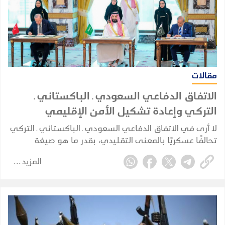
مقالات
الاتفاق الدفاعي السعودي ـ الباكستاني ـ
التركي وإعادة تشكيل الأمن الإقليمي
لا أرى في الاتفاق الدفاعي السعودي ـ الباكستاني ـ التركي
تحالفًا عسكريًا بالمعنى التقليدي، بقدر ما هو صيغة
للتكامل الدفاعي والأمني بين ثلاث دول تمتلك، بدرجات
المزيد
مختلفة، عناصر قوة وخبرات واحتياجات متكاملة وتواجه
مخاطر أمنية مشتركة.