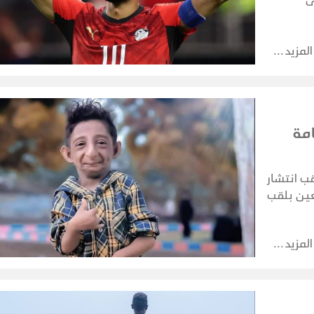
ى
إلى
د معه.
المزيد
مة
ب انتشار
عين بلقب
ساطة
المزيد