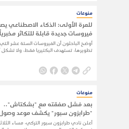
منوعات
للمرة الأولى: الذكاء الاصطناعي يص
فيروسات جديدة قابلة للتكاثر مخبرياً
أوضح الباحثون أن الفيروسات الستة عشر التي
تطويرها، تستهدف البكتيريا فقط، ولا تشكل 
على صحة الإنسان.
منوعات
بعد فشل صفقته مع "بشكتاش"..
"طرابزون سبور" يكشف موعد وصول
(صلاح) لاستكمال إجراءات انتقاله
أعلن نادي طرابزون سبور التركي، مساء الثلاثا