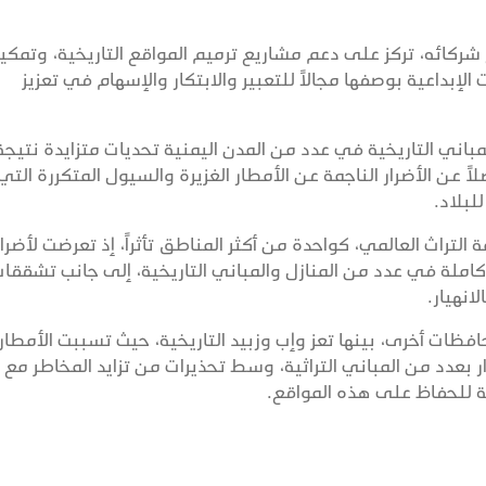
 شركائه، تركز على دعم مشاريع ترميم المواقع التاريخية، وتمكي
الإبداعية بوصفها مجالاً للتعبير والابتكار والإسهام في تعزيز
باني التاريخية في عدد من المدن اليمنية تحديات متزايدة نتيجة
عن الأضرار الناجمة عن الأمطار الغزيرة والسيول المتكررة التي
لبلاد.
التراث العالمي، كواحدة من أكثر المناطق تأثراً، إذ تعرضت لأضرار
كاملة في عدد من المنازل والمباني التاريخية، إلى جانب تشققا
انهيار.
افظات أخرى، بينها تعز وإب وزبيد التاريخية، حيث تسببت الأمطار
ار بعدد من المباني التراثية، وسط تحذيرات من تزايد المخاطر مع
ة للحفاظ على هذه المواقع.