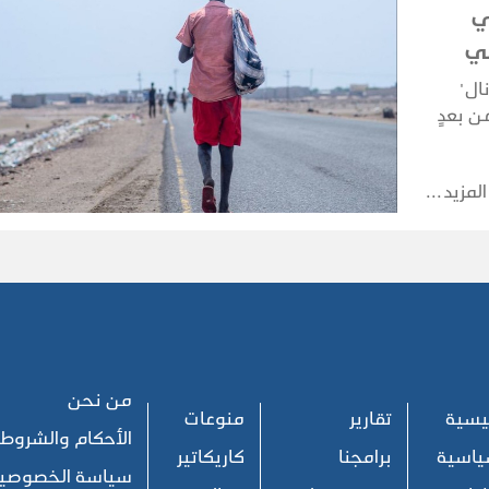
ي
في
ال"
ن بعدٍ
سط؛
ف رئيسية
المزيد
لقادمة
من نحن
ئيسية
تقارير
منوعات
الأحكام والشروط
ياسية
برامجنا
كاريكاتير
سياسة الخصوصي