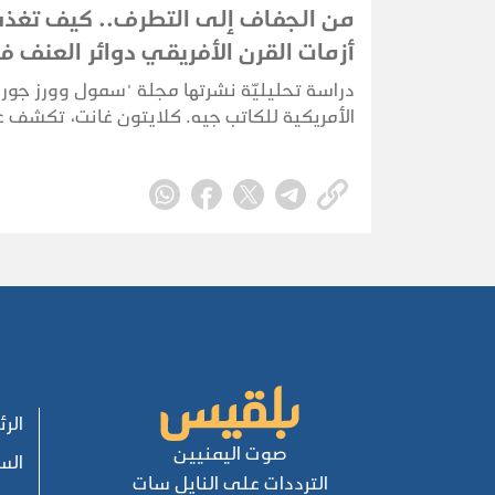
من الجفاف إلى التطرف.. كيف تغذ
أزمات القرن الأفريقي دوائر العنف 
اليمن؟
دراسة تحليليّة نشرتها مجلة "سمول وورز جورن
الأمريكية للكاتب جيه. كلايتون غانت، تكشف ع
جديد للأزمة اليمنية يُهدد استقرار الشرق الأو
مشيرة إلى أن اليمن تحوّل إلى محطة استنزا
لتدفقات الهجرة الناجمة عن التغيرات المناخية ا
من دول القرن الأفريقي.
الر
صوت اليمنيين
الس
الترددات على النايل سات