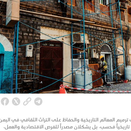
ترميم المعالم التاريخية والحفاظ على التراث الثقافي في اليمن
اً تاريخياً فحسب، بل يشكلان مصدراً للفرص الاقتصادية والعمل،