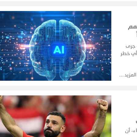
مم
 جرى
أي خطر
المزيد
ء، أن