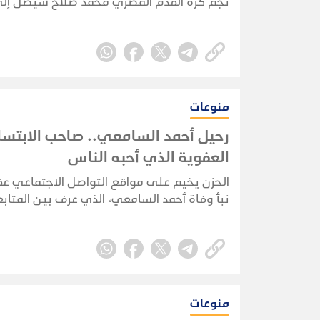
نجم كرة القدم المصري محمد صلاح سيصل إل
إسطنبول، الأربعاء، لاستكمال إجراءات انتقاله 
صفوف الفريق، بعد إعلان بدء مفاوضات التعاق
منوعات
رحيل أحمد السامعي.. صاحب الابتسا
العفوية الذي أحبه الناس
الحزن يخيم على مواقع التواصل الاجتماعي عق
نبأ وفاة أحمد السامعي، الذي عرف بين المتاب
"صاحب الابتسامة العفوية" لما اشتهر به من ب
وروح مرحة.
منوعات