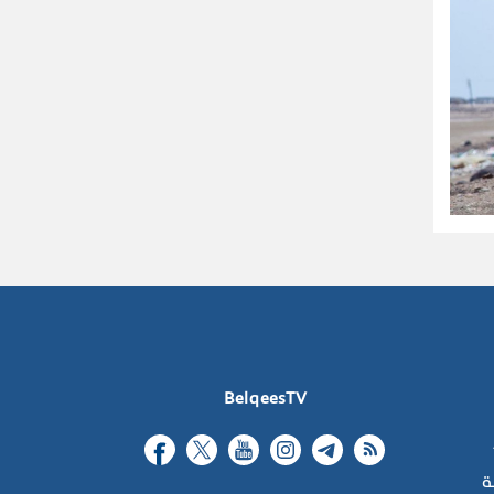
BelqeesTV
ة