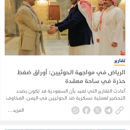
تقارير
الرياض في مواجهة الحوثيين: أوراق ضغط
حذرة في ساحة معقدة
أعادت التقارير التي تفيد بأن السعودية قد تكون بصدد
التحضير لعملية عسكرية ضد الحوثيين في اليمن، المخاوف
من أن تنجر الرياض مجددًا إلى حرب برية مباشرة. لكن الأدلة
المزيد
المتوفرة حاليًا تشير إلى تخطيط احترازي وإعادة تموضع
للقوات، وليس إلى غزو بري سعودي مؤكد.