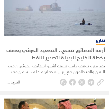
تقارير
أزمة المضائق تتسع.. التصعيد الحوثي يعصف
بخطة الخليج البديلة لتصدير النفط
بعد فترة توقف دامت تسعة أشهر، استأنف الحوثيون في
اليمن والمتحالفون مع إيران هجماتهم على السفن في
البحر الأحمر في 22 يوليو 2026، مستهدفين بشكل مباشر
المزيد
خصمهم القديم، المملكة العربية السعودية.