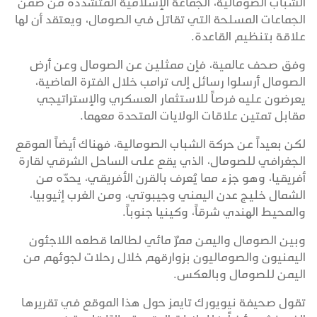
الشباب الصومالية، الجماعة الإسلامية المتشددة من ضمن
الجماعات المسلحة التي تقاتل في الصومال، ويعتقد أن لها
علاقة بتنظيم القاعدة.
وفق صحف عالمية، فإن ممثلين عن الصومال وعن أرض
الصومال أرسلوا رسائل إلى ترامب خلال الفترة الماضية،
يعرضون عليه فرصاً للاستثمار العسكري والإستراتيجي
مقابل تمتين علاقات الولايات المتحدة معهما.
لكن بعيداً عن حركة الشباب الصومالية، فهناك أيضاً الموقع
الجغرافي للصومال، الذي يقع على الساحل الشرقي لقارة
أفريقيا، وهو جزء مما يُعرف بالقرن الأفريقي، يحدّه من
الشمال خليج عدن اليمني وجيبوتي، ومن الغرب إثيوبيا،
والمحيط الهندي شرقاً، وكينيا جنوباً.
وبين الصومال واليمن ممرٌ مائي لطالما قطعه اللاجئون
اليمنيون والصوماليون بزوارقهم خلال رحلات لجوئهم من
اليمن للصومال وبالعكس.
تقول صحيفة نيويورك تايمز حول هذا الموقع في تقريرها