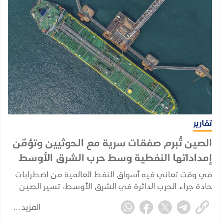
تقارير
الصين تُبرم صفقات سرية مع الحوثيين وتؤمّن
إمداداتها النفطية وسط حرب الشرق الأوسط
في وقت تعاني فيه أسواق النفط العالمية من اضطرابات
حادة جراء الحرب الدائرة في الشرق الأوسط، تسير الصين
في اتجاه مختلف؛ إذ تُبرم صفقاتها الخاصة وتُكرّس نفوذها
المزيد
الاستراتيجي بعيداً عن الأضواء، بينما تتصارع إدارة ترامب