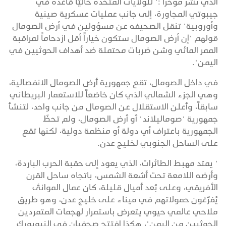
الذي نشر مؤخراً :" للولايات المتحدة حاليًا قاعدة في
جيبوتي المجاورة، إلى جانب عمليات عسكرية صينية
وأوروبية" تنقل الصحيفه عن مسؤولين في أرض الصومال
قولهم "إن أرض الصومال ستكون خياراً أقل ازدحاماً لمراقبة
الممر المائي وشن ضربات محتملة ضد أهداف الحوثيين في
اليمن".
في داخل الصومال، تقع جمهورية أرض الصومال الانفصالية،
وهي الجزء الشمالي الذي كان خاضعاً للاستعمار البريطاني
سابقاً، وأعلن الاستقلال عن الصومال من جانب واحد، لتنشأ
جمهورية "صوماليلاند" أو أرض الصومال، ولم تحظَ
الجمهورية باعتراف أي دولة أو منظمة دولية، لكنها تقع
على الساحل الجنوبي لخليج عدن.
" يمتد مهبط الطائرات، الذي يعود إلى حقبة الحرب الباردة،
وأرضه اللامعة تحت أشعة الشمس، باتجاه ساحل القرن
الأفريقي، وعلى بُعد أميال قليلة، كان عمال الموانئ
يُفرّغون حمولاتهم في ميناء على خليج عدن، وهو طريق
ملاحي عالمي حيوي يتعرض باستمرار لهجمات المتمردين
الحوثيين من اليمن"، هكذا افتتح صحفيان في النيويورك