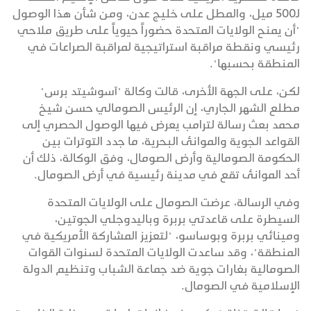
لـ500 ميل، والمطل على خليج عدن، ومن شأن هذا الوصول
"أن يمنح الولايات المتحدة حضوراً حيوياً على طريق ملاحي
رئيسي ونقطة مراقبة استراتيجية لمراقبة الصراعات في
المنطقة بحسبها".
لكن، على الجهة الأخرى، قالت وكالة "آسوشيتد برس"
مطلع الشهر الجاري، إن الرئيس الصومالي حسن شيخ
محمد بعث رسالة لترامب يعرض فيها الوصول الحصري إلى
القواعد الجوية والموانئ البحرية، ما جدد التوترات بين
الحكومة الصومالية وأرض الصومال، وفق الوكالة، ذلك أن
أحد الموانئ تقع في مدينة رئيسية في أرض الصومال.
وفي الرسالة، عرضت الصومال على الولايات المتحدة
السيطرة على قاعدتي بربرة وباليدوجلي الجوتين،
ومينائي بربرة وبوساسو، "لتعزيز المشاركة الأمريكية في
المنطقة"، وقد ساعدت الولايات المتحدة لسنوات القوات
الصومالية بغارات جوية ضد جماعة الشباب وتنظيم الدولة
الإسلامية في الصومال.