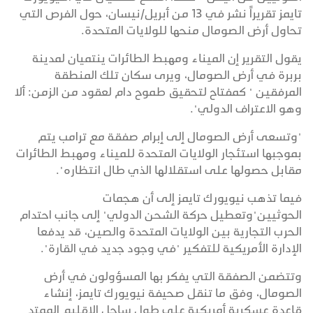
تايمز تقريراً نشر في 13 من أبريل/نيسان، حول الفرص التي
تحاول أرض الصومال منحها للولايات المتحدة.
يقول التقرير إن الميناء ومهبط الطائرات ينتميان لمدينة
بربرة في أرض الصومال، ويرى سكان تلك المنطقة
المرفقين " كمفتاح لتحقيق طموح دام لعقود من الزمن: ألا
وهو الاعتراف الدولي".
"وتسعى أرض الصومال إلى إبرام صفقة مع ترامب يتم
بموجبها استئجار الولايات المتحدة للميناء ومهبط الطائرات
مقابل حصولها على استقلالها الذي طال انتظاره".
فيما تذهب نيويورك تايمز إلى أن هجمات
الحوثيين"وتعطيل حركة الشحن الدولي" إلى جانب احتدام
الحرب التجارية بين الولايات المتحدة والصين، قد يدفعا
الإدارة الأمريكية للتفكير "في وجود جديد في القارة".
وتتضمن الصفقة التي يفكر بها المسؤولون في أرض
الصومال، وفق ما تنقل صحيفة نيويورك تايمز، إنشاء
قاعدة عسكرية أمريكية على طول ساحل الإقليم الممتد