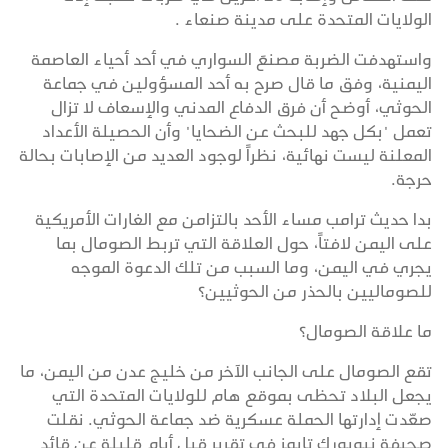
الولايات المتحدة على مدينة صنعاء .
واستهدفت الضربة مصنعَ السواري في أحد أحياء العاصمة
اليمنية، وفق ما قال صرح به أحد المسؤولين في جماعة
الحوثي، أوضح أن فرق الدفاع المدني والإسعاف لا تزال
تعمل "بكل جهد للبحث عن الضحايا" وأن الحصيلة الأعداد
المعلنة ليست نهائية، نظراً لوجود العديد من الإصابات بحالة
حرجة.
بدا حديث ترامب مساء الأحد بالتزامن مع الغارات الأمريكية
على اليمن لافتاً، حول العلاقة التي تربط الصومال بما
يجري في اليمن، وما السبب من تلك الدعوة الموجه
للصوماليين بالحذر من الحوثيين؟
ما علاقة الصومال؟
تقع الصومال على الجانب الآخر من خليج عدن من اليمن، ما
يجعل البلاد تحظى بموقع هام للولايات المتحدة التي
صعّدت إدارتها الحملة عسكرية ضد جماعة الحوثي. نقلت
صحيفة نيويورك تايمز في تقرير قبل أيام قليلة عن قائد