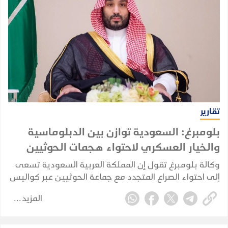
على إيران استمرار تسليح الحوثيين.
تقارير
بلومبرغ: السعودية توازن بين الدبلوماسية
والخيار العسكري لاحتواء هجمات الحوثيين
وكالة بلومبرغ تقول إن المملكة العربية السعودية تسعى
إلى احتواء الصراع المتجدد مع جماعة الحوثيين عبر كواليس
الدبلوماسية، في محاولة لمنع الاشتباكات مع الجماعة
المزيد
المدعومة من إيران من الإضرار بقطاعها النفطي
واقتصادها.