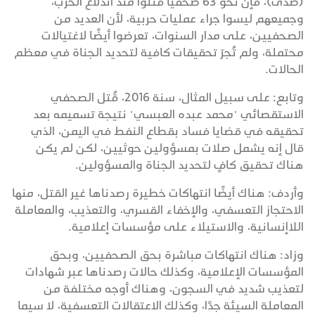
(صدى)، فإن نحو 63 صحفيًا قتلوا منذ اندلاع الحرب،
وجميعهم ليسوا جراء عمليات حربية، لأن العديد من
الصحفيين، على مدار السنوات، تعرضوا أيضًا لاغتيالات
محتملة، ولم تُجرَ تحقيقات كافية لتحديد الجناة في معظم
الحالات.
وتابع: على سبيل المثال، سنة 2016، قُتل الصحفي
الاستقصائي "محمد عبده العبسي" نتيجة تسميمه بعد
تحقيقه في قضايا فساد بقطاع النفط في اليمن، الذي
قال إنه يشمل صلات بمسؤولين حوثيين، لكن لم يكن
هناك تحقيق كافٍ لتحديد الجناة والمسؤولين.
وأردف: هناك أيضًا انتهاكات خطيرة رصدناها غير القتل، منها
الاحتجاز التعسفي، والإخفاء القسري، والتعذيب، والمعاملة
اللاإنسانية، والاستيلاء على مؤسسات إعلامية.
وزاد: هناك انتهاكات مباشرة بحق الصحفيين، وبحق
المؤسسات الإعلامية، وكذلك حالات رصدناها عبر شهادات
لتعذيب شديد في السجون، وهناك أوجه مختلفة من
المعاملة السيئة جدًا، وكذلك الاعتقالات التعسفية، لا سيما