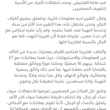
في نقاط التفتيش، وحتى اعتقالات لأفراد من الأسرة
لتخويف الصحفيين.
وقال: التقرير لديه معلومات كثيرة، وتتعلق بجميع أطراف
النزاع، ونحن نشتغل على هذا التقرير منذ أكثر من سنة،
وعندما انتهينا منه، قمنا بنشره، ولم يأتِ نشره ليتزامن مع
أي حدث معين، نشرناه فقط لأن تقريرنا انتهى، كما هو
الحال بالنسبة لتقاريرنا كلها.
وأضاف: تقاريرنا تقتضي القيام بعمليات عديدة من التأكد
من المعلومات والاستجوابات، حيث قمنا بمقابلات مع 27
شخصًا، بينهم 16 صحفيًا، وحللنا صورًا ووثائق متعلقة
بالقضايا التي حققنا فيها، بما في ذلك وثائق رسمية
وقضائية، ولوائح الاتهام، وكل هذا يتخذ وقتًا، وعندما
انتهينا، وكنا مستعدين، نشرنا تحقيقنا بكل وضوح.
وتابع: كل الفئات من الصحفيين تعرضوا للاعتقالات، سواء
نساء أو رجال، ولا تختلف طريقة تحقيقنا سواء كان الأمر
يتعلق بالنساء أو الرجال، لأننا نقوم بمقابلات مع أشخاص،
سواء صحفيين بأنفسهم إن تم الإفراج عنهم، فيحكوا لنا