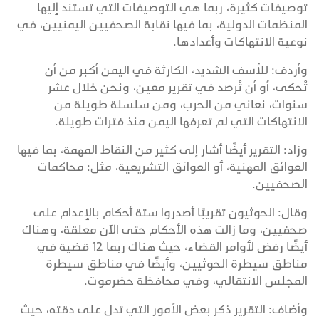
توصيفات كثيرة، ربما هي التوصيفات التي تستند إليها
المنظمات الدولية، بما فيها نقابة الصحفيين اليمنيين، في
نوعية الانتهاكات وأعدادها.
وأردف: للأسف الشديد، الكارثة في اليمن أكبر من أن
تُحكى، أو أن تُرصد في تقرير معين، ونحن خلال عشر
سنوات، نعاني من الحرب، ومن سلسلة طويلة من
الانتهاكات التي لم تعرفها اليمن منذ فترات طويلة.
وزاد: التقرير أيضًا أشار إلى كثير من النقاط المهمة، بما فيها
العوائق المهنية، أو العوائق التشريعية، مثل: محاكمات
الصحفيين.
وقال: الحوثيون تقريبًا أصدروا ستة أحكام بالإعدام على
صحفيين، وما زالت هذه الأحكام حتى الآن معلقة، وهناك
أيضًا رفض لأوامر القضاء، حيث هناك ربما 12 قضية في
مناطق سيطرة الحوثيين، وأيضًا في مناطق سيطرة
المجلس الانتقالي، وفي محافظة حضرموت.
وأضاف: التقرير ذكر بعض الأمور التي تدل على دقته، حيث