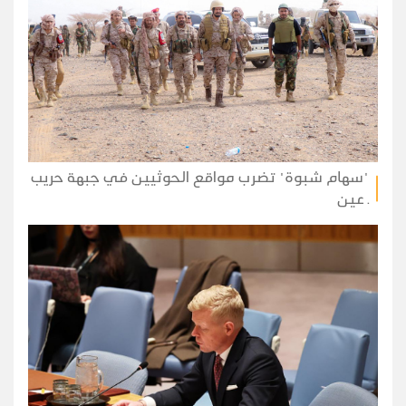
"سهام شبوة" تضرب مواقع الحوثيين في جبهة حريب
ـ عين