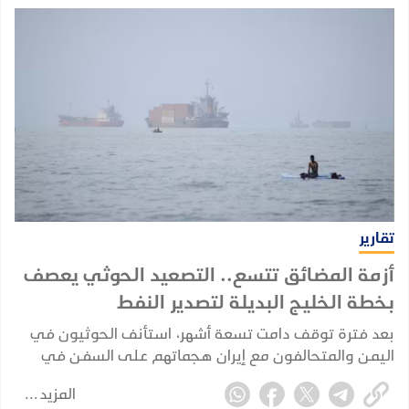
تقارير
أزمة المضائق تتسع.. التصعيد الحوثي يعصف
بخطة الخليج البديلة لتصدير النفط
بعد فترة توقف دامت تسعة أشهر، استأنف الحوثيون في
اليمن والمتحالفون مع إيران هجماتهم على السفن في
البحر الأحمر في 22 يوليو 2026، مستهدفين بشكل مباشر
المزيد
خصمهم القديم، المملكة العربية السعودية.