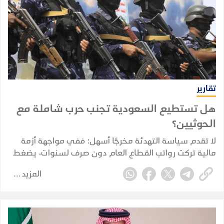
تقارير
هل تستطيع السعودية تجنب حرب شاملة مع
الحوثيين؟
لا تقدم سياسة التهدئة مخرجًا أسهل؛ ففي مواجهة أزمة
مالية تركت رواتب القطاع العام دون صرف لسنوات، يضغط
الحوثيون لدفع الأجور وإنهاء الحصار والتوصّل إلى اعتراف
المزيد
دولي. غير أن أي تنازل رئيسي من الرياض، مثل رفع القيود
عن المجال الجوي والموانئ اليمنية، ينطوي على خطر منح
الجماعة قوة سياسية وعسكرية أكبر. فالوصول غير
المشروط إلى مواقع مثل مطار صنعاء من شأنه أن يسهل