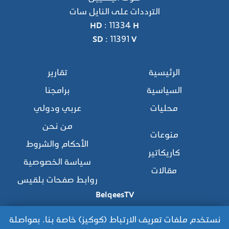
الترددات على النايل سات
HD : 11334 H
SD : 11391 V
الرئيسية
تقارير
السياسية
برامجنا
محليات
عربي ودولي
من نحن
منوعات
الأحكام والشروط
كاريكاتير
سياسة الخصوصية
مقالات
روابط صفحات بلقيس
BelqeesTV
نستخدم ملفات تعريف الارتباط (كوكيز) خاصة بنا. بمواصلة