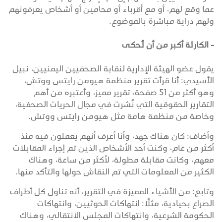
عما وقع لهم، أو مع أقرباء أو محامين أو أشخاص يعرفونهم
ولهم دراية مباشرة بالموضوع.
- الكارثة أكبر من أن تُحكى
يقول عضو الهيئة الإدارية لنقابة الصحفيين اليمنيين، نبيل
الأسيدي: أنا قرأت تقرير منظمة هيومن رايتس ووتش،
وهو أكثر من 51 صفحة، تقرير مميز، وأعتبره من أهم
التقارير الحقوقية التي نُشرت في مجال الحريات الصحفية،
وخاصة من منظمة هامة مثل هيومن رايتس ووتش.
وأضاف: كان هناك جهد، وأنا أعرف أنهم يعملون فيه منذ
أكثر من عام، وكنت أحد الأشخاص الذين تم إجراء المقابلات
معهم، وكانت مقابلة مطولة، لأكثر من ساعة، وهناك
الكثير من المعلومات التي تم النقاش حولها والتأكد منها.
وتابع: من الأشياء المميزة في التقرير، أنه تناول كل أطراف
الصراع بحيادية، مثلًا: انتهاكات الحوثيين، وانتهاكات
الحكومة الشرعية، وانتهاكات المجلس الانتقالي، وهناك