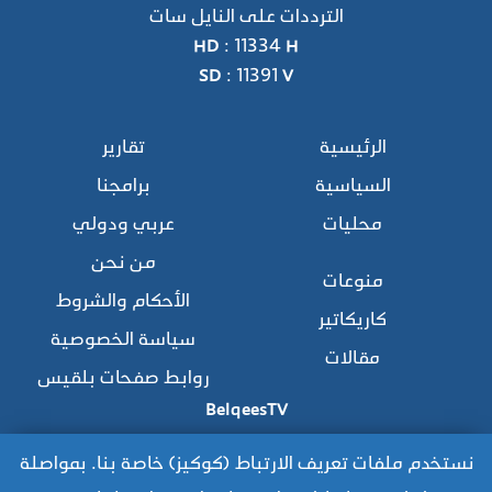
الترددات على النايل سات
HD : 11334 H
SD : 11391 V
الرئيسية
تقارير
السياسية
برامجنا
محليات
عربي ودولي
من نحن
منوعات
الأحكام والشروط
كاريكاتير
سياسة الخصوصية
مقالات
روابط صفحات بلقيس
BelqeesTV
نستخدم ملفات تعريف الارتباط (كوكيز) خاصة بنا. بمواصلة