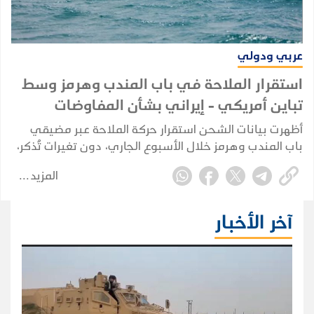
عربي ودولي
استقرار الملاحة في باب المندب وهرمز وسط
تباين أمريكي - إيراني بشأن المفاوضات
أظهرت بيانات الشحن استقرار حركة الملاحة عبر مضيقي
باب المندب وهرمز خلال الأسبوع الجاري، دون تغيرات تُذكر،
رغم استمرار الغموض بشأن مسار المفاوضات بين الولايات
المزيد
المتحدة وإيران.
آخر الأخبار