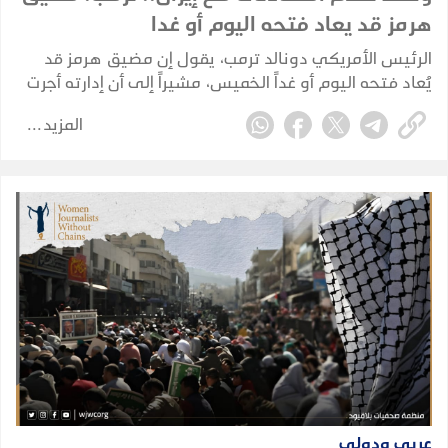
هرمز قد يعاد فتحه اليوم أو غدا
الرئيس الأمريكي دونالد ترمب، يقول إن مضيق هرمز قد
يُعاد فتحه اليوم أو غداً الخميس، مشيراً إلى أن إدارته أجرت
"مناقشات جيدة للغاية" مع إيران، في تصريحات عززت
المزيد
التوقعات بإمكانية التوصل إلى اتفاق يخفف التوتر القائم
منذ أشهر.
عربي ودولي