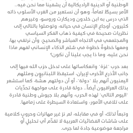
الوطنية أو الدينية الراديكالية أن يشفينا مما نحن فيه..
الأمر بسيطٌ تماماً، وهو أن نستعير من الغرب الأسلوب ذاته
الذي درس به ابن خلدون وديكارت وروسو، وغيرهم
كثيرون، أوجاع الإنسان في حياته، وتوصلوا بالتالي إلى
نظريات صحيحة في كيفية ذهاب الفكر السياسي
والمجتمعي في الاتجاه المباشر والصحيح، وأن نرتقي بها،
ومعها خطوةً خطوة في سُلم الذكاء الإنساني لفهم ماذا
نحن عليه، وما ذا يجب علينا أن نكون؟
بعد حرب "غزة" وانعكاساتها على تدخل حزب الله فيها إلى
جانب الأذرع الأخرى لإيران، استيقظ اللبنانيون ومثلهم
اليمنيون أنهم بلا "دولة"، أو أن دولتهم هشَّة، كما استشعر
بذلك العراقيون أيضاً.. دولة قادرة على مواجهة تحدِّيات
"اليوم التالي" لهذه الحرب، وأنهم بلا جيوش وطنية قادرة
على تلافي الأمور، واستعادة السيطرة على زمامها.
وتبعاً لذلك، أو في مقابله، لم نرَ غير مهاترات وحروبٍ كلامية
على شاشات الفضائيات العربية لا تقدِّم أي تحليلٍ أو
مراجعة موضوعية جادة لما جرى.