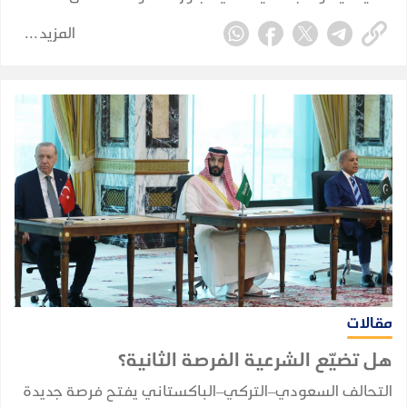
السياسي التقليدي، لتلامس طبيعة المجتمع العدني ذاته،
المزيد
وتعيد طرح أسئلة مؤجلة حول هوية المدينة وخصوصيتها
وحقها السياسي الغائب.
مقالات
هل تضيّع الشرعية الفرصة الثانية؟
التحالف السعودي–التركي–الباكستاني يفتح فرصة جديدة