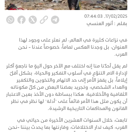
17/02/2025, 07:44:03
بقلم :
أنور العنسي
في نزاعات كثيرة في العالم، لم نعثر على وجود لهذا
العنوان، بل وجدنا العكس تماماً، خصوصاً عندنا - نحن
العرب.
لم يقل أحدٌنا منا إنه اختلف مع الآخر حول آليةٍ ما ناجعةٍ أكثر
لإدارة آلام التنوّع في أسلوب التفكير والحياة، بشكل أقلّ
إيلاماً، بل يقفز الأمر إلى حد الاتهام والتخوين والتكفير
والعداء الشخصي، وتجريد بعضنا البعض من كلِّ مكوناته
الثقافية والأخلاقية، هكذا ببساطة دون الأخذ بعين الاعتبار
أن يكون مثل هذا الأمر قائماً على "أدلة" لها نظر في نظر
القانون والمحاكمات التاريخية الرشيدة.
تابعت، خلال السنوات العشرين الأخيرة من حياتي في
الغرب، كيف تدار الاختلافات، وقارنتها بما يحدث بيننا -نحن