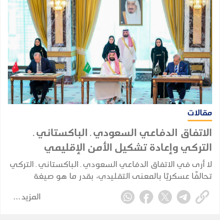
مقالات
الاتفاق الدفاعي السعودي ـ الباكستاني ـ
التركي وإعادة تشكيل الأمن الإقليمي
لا أرى في الاتفاق الدفاعي السعودي ـ الباكستاني ـ التركي
تحالفًا عسكريًا بالمعنى التقليدي، بقدر ما هو صيغة
للتكامل الدفاعي والأمني بين ثلاث دول تمتلك، بدرجات
المزيد
مختلفة، عناصر قوة وخبرات واحتياجات متكاملة وتواجه
مخاطر أمنية مشتركة.