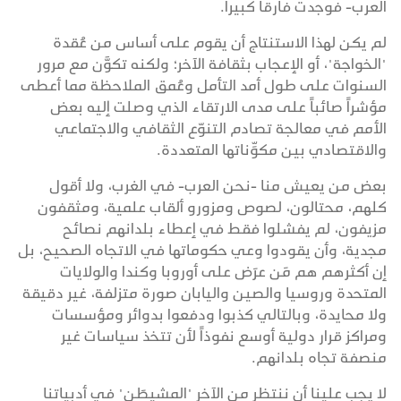
العرب- فوجدت فارقاً كبيراً.
لم يكن لهذا الاستنتاج أن يقوم على أساس من عُقدة
"الخواجة"، أو الإعجاب بثقافة الآخر؛ ولكنه تكوَّن مع مرور
السنوات على طول أمد التأمل وعُمق الملاحظة مما أعطى
مؤشراً صائباً على مدى الارتقاء الذي وصلت إليه بعض
الأمم في معالجة تصادم التنوّع الثقافي والاجتماعي
والاقتصادي بين مكوِّناتها المتعددة.
بعض من يعيش منا -نحن العرب- في الغرب، ولا أقول
كلهم، محتالون، لصوص ومزورو ألقاب علمية، ومثقفون
مزيفون، لم يفشلوا فقط في إعطاء بلدانهم نصائح
مجدية، وأن يقودوا وعي حكوماتها في الاتجاه الصحيح، بل
إن أكثرهم هم مَن عرَض على أوروبا وكندا والولايات
المتحدة وروسيا والصين واليابان صورة متزلفة، غير دقيقة
ولا محايدة، وبالتالي كذبوا ودفعوا بدوائر ومؤسسات
ومراكز قرار دولية أوسع نفوذاً لأن تتخذ سياسات غير
منصفة تجاه بلدانهم.
لا يجب علينا أن ننتظر من الآخر "المشيطَن" في أدبياتنا