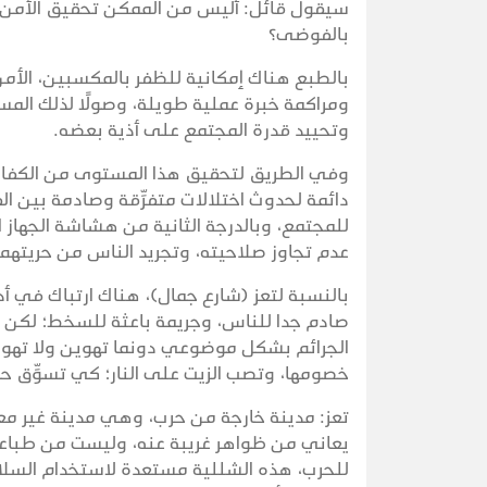
سيقول قائل: أليس من الممكن تحقيق الأمن مع 
بالفوضى؟
بالطبع هناك إمكانية للظفر بالمكسبين، الأمن
ومراكمة خبرة عملية طويلة، وصولًا لذلك الم
وتحييد قدرة المجتمع على أذية بعضه.
وفي الطريق لتحقيق هذا المستوى من الكفاءة،
دائمة لحدوث اختلالات متفرِّقة وصادمة بين ا
للمجتمع، وبالدرجة الثانية من هشاشة الجهاز 
عدم تجاوز صلاحيته، وتجريد الناس من حريتهم
بالنسبة لتعز (شارع جمال)، هناك ارتباك في أ
صادم جدا للناس، وجريمة باعثة للسخط؛ لكن ال
الجرائم بشكل موضوعي دونما تهوين ولا تهويل
خصومها، وتصب الزيت على النار؛ كي تسوِّق ح
تعز: مدينة خارجة من حرب، وهي مدينة غير مع
يعاني من ظواهر غريبة عنه، وليست من طباعه 
للحرب، هذه الشللية مستعدة لاستخدام السل