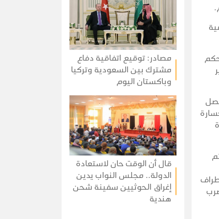
.
ية
مصادر: توقيع اتفاقية دفاع
حكم
مشترك بين السعودية وتركيا
ر
وباكستان اليوم
تصل
سارة
ة
م
قال أن الوقت حان لاستعادة
الدولة.. مجلس النواب يدين
طراف
إغراق الحوثيين سفينة شحن
ضرب
هندية