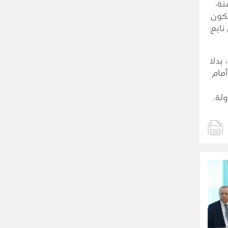
نة،
تكون
نابع
بدلا
أمام
لة.