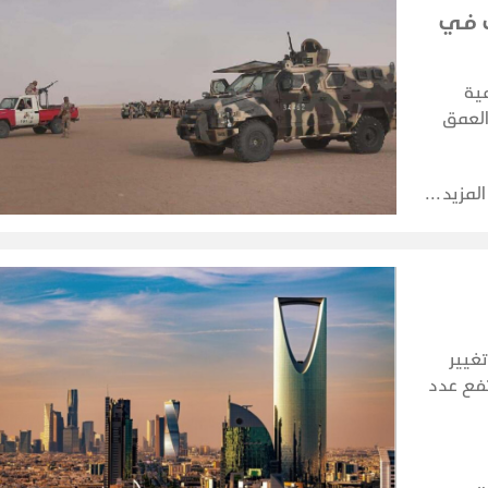
ب في
ية
لعمق
ر
م
المزيد
تغيير
تفع عدد
 الحظر البحري في 22 يوليو إلى