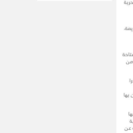
رية
يمة،
تاحة
 من
ا
 بها
ها
ة
 عن