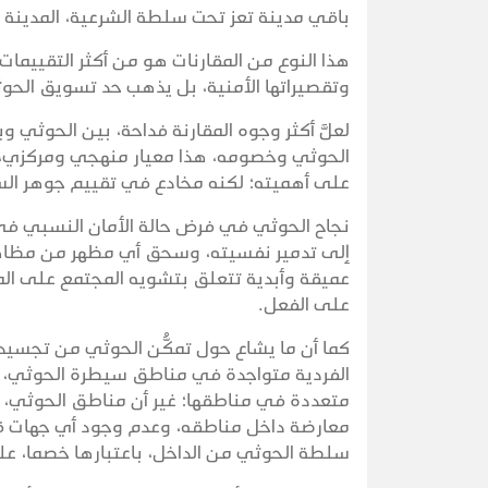
باقي مدينة تعز تحت سلطة الشرعية، المدينة 
هذا النوع من المقارنات هو من أكثر التقييم
وتقصيراتها الأمنية، بل يذهب حد تسويق الحو
لعلَّ أكثر وجوه المقارنة فداحة، بين الحوثي 
الحوثي وخصومه، هذا معيار منهجي ومركزي، من غ
على أهميته؛ لكنه مخادع في تقييم جوهر ال
نجاح الحوثي في فرض حالة الأمان النسبي في
إلى تدمير نفسيته، وسحق أي مظهر من مظاهر ا
عميقة وأبدية تتعلق بتشويه المجتمع على ال
على الفعل.
كما أن ما يشاع حول تمكُّن الحوثي من تجسي
الفردية متواجدة في مناطق سيطرة الحوثي، و
متعددة في مناطقها؛ غير أن مناطق الحوثي، و
معارضة داخل مناطقه، وعدم وجود أي جهات قاد
سلطة الحوثي من الداخل، باعتبارها خصما، 