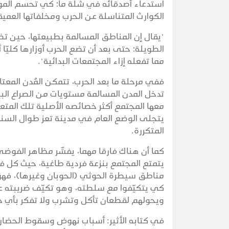
استدعاء أصدقائه في شلة ما؛ كي تحسم الموضو
الكوارث المتناسلة عن الحرب ومخلفاتها العم
"يقال إن المناطق المسالمة بطبيعتها، حين ت
الطويلة؛ حتى بعد أن تضع الحرب أوزارها كليّا أ
مما تفعله إزاء المجتمعات البدائية".
ففي مرحلة ما بعد الحرب، تتمكن المُدن المع
تدخل المدن المسالمة مستويات من الصراع البين
معها المجتمع أكثر خصائصه الأصلية تلك المتع
يتجلى الوضع العام في مدينة تعز طوال السنوا
المتكررة.
كما أن هناك فارقا مهما، يفسِّر مظاهر الفوض
يتمتع المجتمع بنزعة فردية طاغية، حيث كل 
مناطق سيطرة الحوثي (الحوبان وغيرها)، فهؤ
كي يتكيّفوا مع سلطته، وهو تكيّف ضريبته عال
ويحولهم لقطعان تأكل وتشرب ولا تفكر بأي حرا
في كتابه الأثير: أسباب نهوض وسقوط الحضارة 