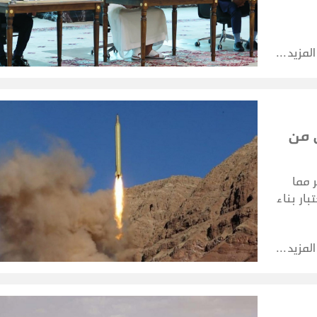
المزيد
 من
 مما
ار بناء
مات.
المزيد