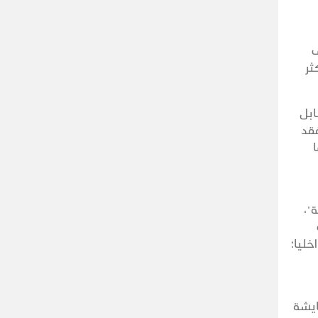
ى
ثر
ابل
فقد
"،
ليا؛
ايشة