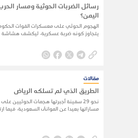
رسائل الضربات الحوثية ومسار الحر
اليمن؟
الهجوم الحوثي على معسكرات القوات الحكوم
يتجاوز كونه ضربة عسكرية، ليكشف هشاشة ا
الأمني والاستخباري ويضع الحكومة أمام اختبا
حقيقي لحماية الممرات الحيوية واستعادة زما
المبادرة.
مقالات
الطريق الذي لم تسلكه الرياض
نحو 29 سفينة أجبرتها هجمات الحوثيين على 
مساراتها بعيدا عن الموانئ السعودية، فيما ار
السفن النفطية السعودية التي أعلنت الجماعة
استهدافها منذ فرض
ثماني سفن.