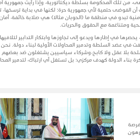
، من تلك المحكومة بسلطة ديكتاتورية، وإذا رأيت جمهورية آم
ك أن الفوضى حتمية لأي جمهورية حرة؛ لكنها في بداية ترسخها، 
منية تبدو في منطقة ما (الحوبان مثالا) هي صلابة خائفة، أمان 
حية ومتناغمة مع الحقوق والحريات.
يحصرها في إطارها ويدعو إلى تجاوزها وابتكار التدابير لتلافيها، 
فت في عضد السلطة وتدمير المحاولات الأولية لبناء دولة. نحن 
لحة بلا عقل ولا كابح،وشركاء سياسيين يشتغلون ضد بعضهم
ة بناء الدولة كهدف مركزي؛ بل تستغل أي ارتباك، لتدمير المحاو
فرصة
مرهون
اتها