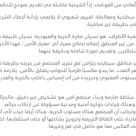
تُعاني من الفوضى، إذاً الشرعية فاشلة في تقديم نموذج للحكم
ات سطحية ومغالطة، تقييم شعبوي لا يكتفي بإدانة أخطاء الشرع
ثي بطريقة غير مباشرة.
وبقية الأطراف، هو نسيان فكرة الحرية والعبودية، نسيان طبيعة 
ير المنطق إغفاله لصالح معيار أخر "معيار الأمن"، فهذا الأخي
سلطتين، وتقديم صورة شاملة ودقيقة عنهما.
 مناطق سيطرته يتزامن مع تجريد المجتمع من حريته بطريقة 
لتعدد. ما يبدو مكسبا ظرفيا للحوثي يتعلق بالأمن، يلازمه خ
مستوى المعنوي وتجريده من أي إحساس داخلي بالحرية والقدر
د سلطة صارمة وبناء مجتمع آمن هو تشخيص غير دقيق، فالجرائ
هناك قيادات حوثية أمنية ومدنية مسؤولة عن ارتكاب جرائم
لجانب أن المجتمع هناك مسلوب الحرية، هناك أيضا غياب لأي أ
رة على التقاط الجريمة وترويج بشاعتها أو حتى استثمارها؛ ل
على العكس مما هو حاصل في تعز وغيرها.