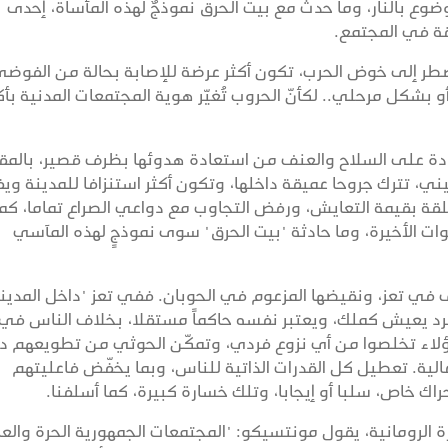
ع بالنار، وما حدث مع بيت الحرق نموذجٌ لهذه المأساة، إحدى
يقة في المجتمع.
ضطر إلى خوض الحرب، تكون أكثر عرضة للإصابة بحالة من الفوض
و بشكل مرحلي.. لكأنّ الحروب تُغيّر هوية المجتمعات المدنية بأك
تادة على السلاح والعنف من استعادة هدوئها بظرف قصير، بالمق
ي، تترك جروحا عميقة داخلها، وتكون أكثر استنزافا للمدينة وي
لقة بقيمة التعايش، ورفض التجاوب مع دواعي الصراع تماما، كما
ت الأخيرة، وما حادثة "بيت الحرق" سوى نموذجٍ لهذه المآسي
ى في تعز، ونقيضها المزعوم في الحوبان. ففي تعز "داخل المدينة
فرد يعيش كملك، ويعتبر نفسه حاكماً مستقلا، بخلاف الناس في
لاء تخلصوا من أي نزوع فردي، وتمكّن الحوثي من تطويعهم داخ
ية. تعطيل كل القدرات الذاتية للناس، وبما يخفّض فاعليتهم
ك خاص، سلبا أو إيجابا، وتلك خسارة كبيرة، كما أسلفنا.
الرومانية، يقول مونتسيكو: "المجتمعات الجمهورية الحرة والع