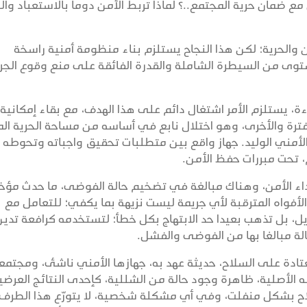
ضمان حرية المجتمع..؟ لماذا تربط الأمن دوما بالاستعباد والح
 والحرية؛ لكن هذا النجاح يستلزم بناء منظومة أمنية راسخة
ستوى من السيطرة الشاملة والقدرة الفائقة على منع وقوع الجر
 يستلزم الأمر اشتغال دائم على هذا الهدف، مع بقاء إمكانية
لفترة والأخرى، وهو اختلال نابع في أساسه من مساحة الحرية الم
الأمني الوليد. جهاز واقع بين متطلبات تحقيق واجباته وتحوطه
، تحت مبررات حفظ الأمن.
داء الأمن، وهناك مبالغة في تضخيم حالة الفوضى، ما حدث مؤخر
أفواه المترقبة لأي جريمة ليست نزيهة بما يكفي؛ للتعامل مع
، بل تذهب بعيدا حد الابتهاج بكل خطأ؛ لتستخدمه كرافعة تدين
الة مبالغا بها من الفوضى والفشل.
تادة على السلاح، حديثة عهد به، جهازها الأمني ناشئ، ومجتمع
الأصلية، ظاهرة وجود حالة من الشللية، كإحدى النتائج العرضي
اح بشكل منفلت، وفي أي مشكلة شخصية، لا يتورّع هذا الطرف