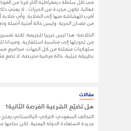
في ظل سلطة ديمقراطية أكثر قربا من الفوضى
فغالبا، تكون مجردة من الحريات"، لا يعني ذل
أقرب للهشاشة منها إلى الصلابة. وأي صلابة أ
من فقدان الحرية، وليس حالة أمنية أصيلة وص
الخلاصة: هذا ليس تبريرا للجريمة؛ لكنه تفسير، 
من تحويلها إلى مناسبة استثمارية، وميدانا لل
سلوكيات منفلتة من كل الجهات، مجاميع مس
بطريقة عبثية، حالة مرضية متربصة، لا تضع فكر
مقالات
هل تضيّع الشرعية الفرصة الثانية؟
التحالف السعودي–التركي–الباكستاني يفتح 
جديدة لاستعادة الدولة اليمنية، لكن نجاحها 
بقدرة الشرعية على توحيد قرارها وبناء مؤسس