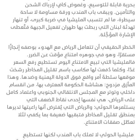
بحرية قابلة للتوسيع، وغموض كافٍ لإرباك الشحن
والتأمين. ويبقى باب المندب ورقة مساومة لا ساحة
سيطرة، ما لم تتسبب المليشيا في ضربة كبرى، أو تنهار
تهدئة لبنان التي ربطت بها طهران تفعيل الجبهة فتُعطى
الإشارة المؤجَّلة.
الخطر الحقيقي أن تتعامل الرياض مع الهدوء بوصفه إنجازًا
مستقرًا، وهو في جوهره امتناع مؤقت عن الضرر.
فالمليشيا التي تبيع الامتناع اليوم تستطيع رفع السعر
غدًا، وكلما دُفعت لها مكاسب باسم تقليل المخاطر رسّخت
موقعها سلطةَ أمر واقع فوق الدولة اليمنية وضدها. وهذا
المأزق مزدوج: هشاشة الحكومة المعترف بها، من انقسام
داخلي وتوتر مع المجلس الانتقالي الجنوبي واعتماد كامل
على الرياض، هي نفسها إحدى نقاط الضعف التي
يستثمرها الحوثي؛ والرياض التي يُفترض أنها راعيتها تديرها
بمنطق تقليل المخاطر فتبقيها ضعيفة بما يكفي لئلا
تعطّل صفقات الامتناع.
مليشيا الحوثي لا تملك باب المندب لكنها تستطيع