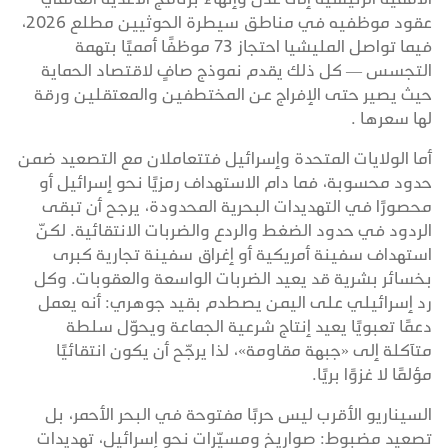
عقود موظفيه في مناطق سيطرة الحوثيين مطلع 2026،
فيما تواصل المليشيا احتجاز 73 موظفًا أمميًا بتهمة
التجسس — كل ذلك يقدم نموذج صافٍ لاقتصاد الحماية
حيث يصير حتى الإفراج عن المختطفين والمعتقلين ورقة
لها سعرها .
أما الولايات المتحدة وإسرائيل فتتعاملان مع التصعيد ضمن
حدود محسوبة، فما دام الاستهداف رمزيًا نحو إسرائيل أو
محصورًا في التهديدات البحرية المحدودة، يرجح أن تبقى
الردود في حدود الضغط والردع والضربات الانتقائية. لكنّ
استهداف سفينة أمريكية أو إغراق سفينة تجارية كبرى
بخسائر بشرية قد يعيد الضربات الواسعة والعقوبات. وكل
رد إسرائيلي على اليمن يصطدم بقيد جوهري: أنه يعمل
دعمًا تعبويًا يعيد إنتاج شرعية الجماعة ويحوّل سلطة
متآكلة إلى «جبهة مقاومة»، لذا يرجّح أن يكون انتقائيًا
مؤلمًا لا غزوًا بريًا.
السيناريو الأقرب ليس حربًا مفتوحة في البحر الأحمر، بل
تصعيد مضبوط: صواريخ ومسيّرات نحو إسرائيل، تهديدات