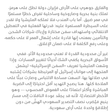
والفارق جوهري على الأرض فإيران دولة تطلّ على هرمز،
تملك بنية بحرية وصاروخية وساحلية تفرض خطرًا مستمرًا
في ممر ضيق. أما باب المندب فلا تملكه المليشيا ولا تقدر
على السيطرة المستمرة عليه؛ قدرتها الفعلية في التعطيل
الانتقائي واستهداف سفن مختارة وإرباك شركات الشحن
والتأمين بمعنى إنها قادرة على إشعال الممر لا على حكمه،
وعلى رفع الكلفة لا على ضمان الإغلاق.
غير أن محدودية القدرة لا تعني محدودية الأثر، ففي
الأسواق البحرية يكفي الشك أحيانًا لتغيير المسارات. وإذا
وسّعت المليشيا تعريف «السفن الإسرائيلية» ليشمل
المتجهة إلى موانئ إسرائيل أو المرتبطة بشركات يُشتبه
في صلاتها بها، اتسعت مساحة الالتباس وصارت عبئًا على
الملاحة كلها. هنا يصبح التهديد أقل احتياجًا إلى الضربة
المباشرة وأكثر اعتمادًا على الغموض المحسوب — وهو
الأخطر اقتصاديًا، لأنه قد يجمّد عودة الناقلات إلى مسار
ينبع فيُضرب نصف التصدير السعودي الهشّ من دون
إطلاقةٍ واحدة على أرض سعودية.