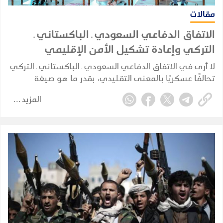
مقالات
الاتفاق الدفاعي السعودي ـ الباكستاني ـ
التركي وإعادة تشكيل الأمن الإقليمي
لا أرى في الاتفاق الدفاعي السعودي ـ الباكستاني ـ التركي
تحالفًا عسكريًا بالمعنى التقليدي، بقدر ما هو صيغة
للتكامل الدفاعي والأمني بين ثلاث دول تمتلك، بدرجات
المزيد
مختلفة، عناصر قوة وخبرات واحتياجات متكاملة وتواجه
مخاطر أمنية مشتركة.