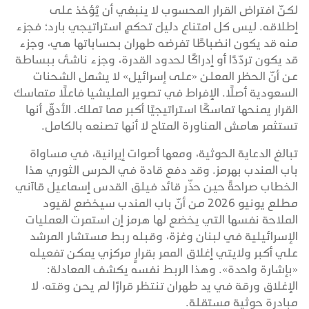
لكنّ افتراض القرار المحسوب لا ينبغي أن يُؤخذ على
إطلاقه. ليس كل امتناع دليلَ تحكمٍ استراتيجي بارد؛ فجزء
منه قد يكون انضباطًا تفرضه طهران بحساباتها هي، وجزء
قد يكون تردّدًا أو إدراكًا لحدود القدرة، وجزء ناشئ ببساطة
عن أنّ الحظر المعلن «على إسرائيل» لا يشمل الشحنات
السعودية أصلًا. الإفراط في تصوير المليشيا فاعلًا متماسك
القرار يمنحها تماسكًا استراتيجيًا أكبر مما تملك. الأدقّ أنها
تستثمر هامش المناورة المتاح لا أنها تصنعه بالكامل.
تبالغ الدعاية الحوثية، ومعها أصوات إيرانية، في مساواة
باب المندب بهرمز. وقد دفع قادة في الحرس الثوري هذا
الخطاب صراحةً حين حذّر قائد فيلق القدس إسماعيل قاآني
مطلع يونيو 2026 من أنّ باب المندب سيخضع لقيود
الملاحة نفسها التي يخضع لها هرمز إن استمرت العمليات
الإسرائيلية في لبنان وغزة، وقبله ربط مستشار المرشد
علي أكبر ولايتي إغلاق الممر بقرارٍ مركزي يمكن تفعيله
«بإشارة واحدة». وهذا الربط نفسه يكشف المعادلة:
الإغلاق ورقة في يد طهران تنتظر قرارًا لم يحن وقته، لا
مبادرة حوثية مستقلة.