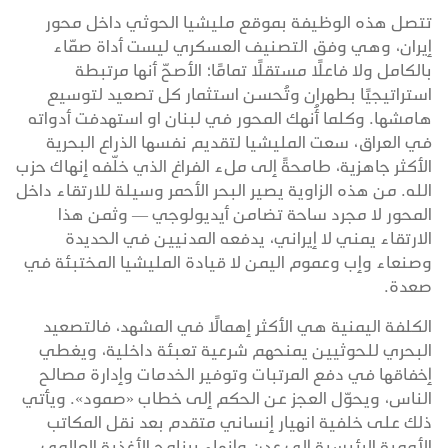
تتصل هذه الوظيفة بموقع مليشيا الحوثي داخل محور
إيران، وهي وفق التصنيف العسكري ليست أداة صمّاء
بالكامل ولا فاعلًا مستقلًا تمامًا؛ الأصحّ أنها مرتبطة
استراتيجيًا بطهران وتُحسن استثمار كل تصعيد لتوسيع
هامشها. وكلما أُنهك المحور في لبنان او استهدفت أدواته
في العراق، سعت المليشيا لتقديم نفسها الذراع البحرية
الأكثر جاهزية، طامحةً إلى ملء الفراغ الذي خلّفه إنهاك حزب
الله. من هذه الزاوية يصير البحر الأحمر وسيلة للارتقاء داخل
المحور لا مجرد ساحة تضامن أيديولوجي — وثمن هذا
الارتقاء يمني لا إيراني، يدفعه المدنيين في الحديدة
وصنعاء وإب وعموم اليمن لا قيادة المليشيا المختبئة في
صعدة.
الكلفة اليمنية هي الأكثر إهمالًا في المشهد، فالتصعيد
البحري للحوثيين يمنحهم شرعية تعبئة داخلية، ويغطي
إخفاقها في دفع المرتبات وتوفير الخدمات وإدارة مصالح
الناس، ويحوّل العجز عن الحكم إلى خطاب «صمود». ويأتي
ذلك على خلفية انهيار إنساني متقدم بعد نقل المكاتب
الأممية الرئيسية إلى عدن وإنهاء برنامج الأغذية العالمي