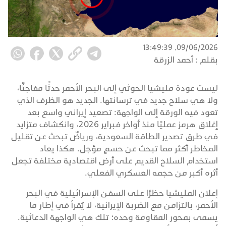
09/06/2026, 13:49:39
بقلم :
أحمد الزرقة
ليست عودة مليشيا الحوثي إلى البحر الأحمر حدثًا مفاجئًا،
ولا هي سلاح جديد في ترسانتها. الجديد هو الظرف الذي
تعود فيه الورقة إلى الواجهة: تصعيد إيراني واسع بعد
إغلاق هرمز عمليًا منذ أواخر فبراير 2026، وانكشاف متزايد
في طرق تصدير الطاقة السعودية، ورياضٌ تبحث عن تقليل
المخاطر أكثر مما تبحث عن حسمٍ مؤجل. هكذا يعاد
استخدام السلاح القديم على أرض اقتصادية مختلفة تجعل
أثره أكبر من حجمه العسكري الفعلي.
إعلان المليشيا حظرًا على السفن الإسرائيلية في البحر
الأحمر، بالتزامن مع الضربة الإيرانية، لا يُقرأ في إطار ما
يسمى بمحور المقاومة وحده؛ تلك هي الواجهة الدعائية.