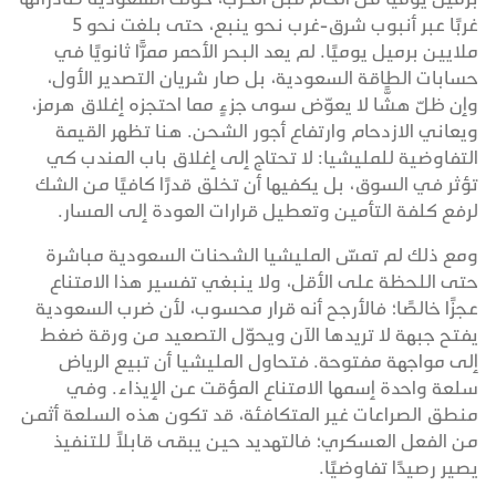
غربًا عبر أنبوب شرق-غرب نحو ينبع، حتى بلغت نحو 5
ملايين برميل يوميًا. لم يعد البحر الأحمر ممرًّا ثانويًا في
حسابات الطاقة السعودية، بل صار شريان التصدير الأول،
وإن ظلّ هشًّا لا يعوّض سوى جزءٍ مما احتجزه إغلاق هرمز،
ويعاني الازدحام وارتفاع أجور الشحن. هنا تظهر القيمة
التفاوضية للمليشيا: لا تحتاج إلى إغلاق باب المندب كي
تؤثر في السوق، بل يكفيها أن تخلق قدرًا كافيًا من الشك
لرفع كلفة التأمين وتعطيل قرارات العودة إلى المسار.
ومع ذلك لم تمسّ المليشيا الشحنات السعودية مباشرة
حتى اللحظة على الأقل، ولا ينبغي تفسير هذا الامتناع
عجزًا خالصًا؛ فالأرجح أنه قرار محسوب، لأن ضرب السعودية
يفتح جبهة لا تريدها الآن ويحوّل التصعيد من ورقة ضغط
إلى مواجهة مفتوحة. فتحاول المليشيا أن تبيع الرياض
سلعة واحدة إسمها الامتناع المؤقت عن الإيذاء. وفي
منطق الصراعات غير المتكافئة، قد تكون هذه السلعة أثمن
من الفعل العسكري؛ فالتهديد حين يبقى قابلاً للتنفيذ
يصير رصيدًا تفاوضيًا.