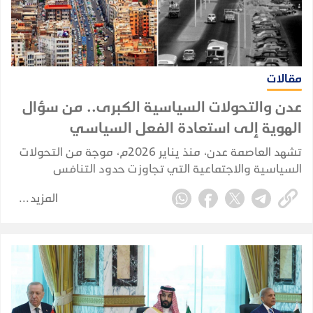
مقالات
عدن والتحولات السياسية الكبرى.. من سؤال
الهوية إلى استعادة الفعل السياسي
تشهد العاصمة عدن، منذ يناير 2026م، موجة من التحولات
السياسية والاجتماعية التي تجاوزت حدود التنافس
السياسي التقليدي، لتلامس طبيعة المجتمع العدني ذاته،
المزيد
وتعيد طرح أسئلة مؤجلة حول هوية المدينة وخصوصيتها
وحقها السياسي الغائب.