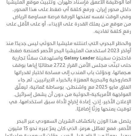
أما الوظيفة الأعمق فإسناد طهران، وتثبيت موقع المليشيا
داخل محور إيران، ورفع كلفة أي ضغط على هذا المحور.
وفي الوقت نفسه تمنحها الورقة فرصة مساومة الرياض
من موقع من يملك القدرة على الإيذاء، أو على الأقل على
رفع كلفة تفاديه.
والحظر البحري التي اعنلته مليشيا الحوثي ليس جديدًا منذ
أواخر 2023 استخدمت المليشيا البحر الأحمر كمنصة ضغط،
فاحتجزت سفينة Galaxy Leader واستهدفت سفنًا تجارية
حتى تبنّى مجلس الأمن القرار 2722 مطالبًا إياها بوقف
هجماتها، وحوّلت باب المندب إلى مساحة اختبار لقدراتها
الصاروخية والبحرية المعززة بالخبراء الايرانيين. ثم جاء
اتفاق مايو 2025 مع واشنطن، بوساطة عُمانية، ليعلّق
المواجهة الأمريكية-الحوثية من دون أن يشمل إسرائيل.
الإعلان الأخير، إذن، إعادة إخراج لأداة سبق استخدامها، في
توقيت يمنحها وزنًا إضافيًا.
يتصل هذا الوزن بانكشاف الشريان السعودي عبر البحر
الأحمر، فمع تعطّل هرمز، الذي كان يمرّ عبره نحو 15 مليون
برميل يوميًا من الخام قبل الحرب، حوّلت السعودية صادراتها