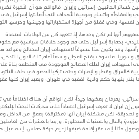
بين خسائر الجانبين، إسرائيل وإيران، فالواقع هو أن الأخيرة تضرر
تي والمفاجأة واتساع ونوعية الأهداف التي أصابتها إسرائيل في
ران نفسها، وفي غفلةٍ من أجهزة استخباراتها وجيشها وحرسها الث
لمفهوم أنها لم تكن وحدها، إذ تتعهد كل من الولايات المتحدة
تقليدي، بحماية إسرائيل حتى مع وجود خلافاتٍ سياسيةٍ مع حكوما
أسها، وقد يكون هذا مسوغاً لاستهداف إيران لمصالح وقواعد ه
 وسوريا، ما سوف يفتح المجال واسعاً أمام تلك الدول للتدخل،
لى استهداف إيران لتلك المصالح الموجودة في المنطقة بناءً عل
بية كالعراق وقطر والإمارات وحتى تركيا العضو في حلف الناتو، 
 ينذر بنهاية حكم ولاية الفقيه في طهران، ويعيد إيران كلها عقود
رائيل، يعرفان بعضهما جيداً، لكن الواقع أن هناك اختلافاً في ت
ل إن ايران لا تعرف إسرائيل اعتماداً على محركات البحث الإليكتر
ة والصديقة، لكن مشكلة إيران أنها (مخترقة) بعمقٍ من الداخل وم
ودةٍ بالمال والتقنيات المتطورة، وربما بالعشرات من العاملي
لوصول مثلاً إلى مقر إقامة ضيفها زعيم حركة حماس، إسماعيل ه