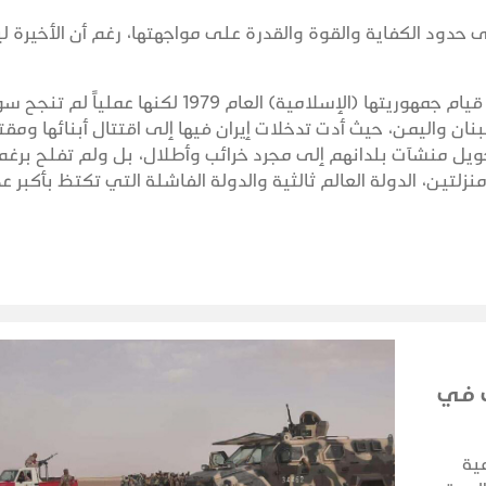
لى حدود الكفاية والقوة والقدرة على مواجهتها، رغم أن الأخيرة 
لطالما تعهدت إيران بـ "إزالة إسرائيل" وذلك منذ قيام جمهوريتها (الإسلامية) العام 1979 لكنها عملياً
نان واليمن، حيث أدت تدخلات إيران فيها إلى اقتتال أبنائها ومق
ويل منشآت بلدانهم إلى مجرد خرائب وأطلال، بل ولم تفلح برغم
لتين، الدولة العالم ثالثية والدولة الفاشلة التي تكتظ بأكبر عد
ب في
ية