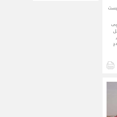
ليست
 لم تنجح سوى
تل
دٍ