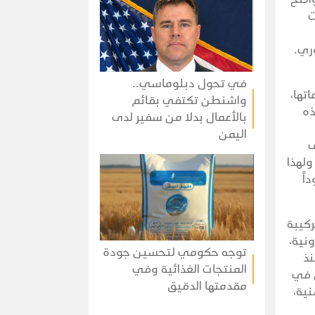
ت
وري.
في تحول دبلوماسي..
تها،
واشنطن تكتفي بقائم
ذه
بالأعمال بدلا من سفير لدى
اليمن
ى
ولهذا
اً
ركيبة
ونية،
توجه حكومي لتحسين جودة
نذ
المنتجات الغذائية وفي
ن في
مقدمتها الدقيق
نية،