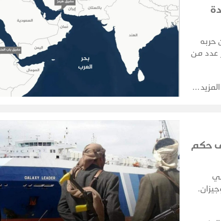
دة
 حربه
 عدد من
منها.
المزيد
لى حكم
بي
يزان.
تدغدغ
ومية.