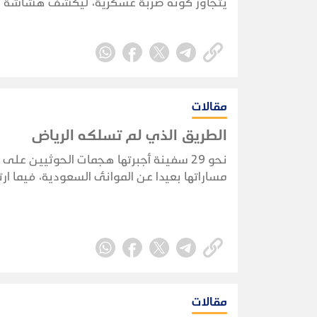
يتجاوز كونه ضربة عسكرية، ليكشف هشاشة ا
الأمني والاستخباري ويضع الحكومة أمام اختبا
حقيقي لحماية الممرات الحيوية واستعادة زما
المبادرة.
مقالات
الطريق الذي لم تسلكه الرياض
نحو 29 سفينة أجبرتها هجمات الحوثيين على 
مساراتها بعيدا عن الموانئ السعودية، فيما ار
السفن النفطية السعودية التي أعلنت الجماعة
استهدافها منذ فرض
ثماني سفن.
مقالات