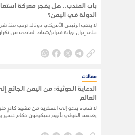
باب المندب.. هل يفجر معركة استعا
الدولة في اليمن؟
لا يتعب الرئيس الأمريكي دونالد ترمب منذ شن
على إيران نهاية فبراير/شباط الماضي من تكرار
العبارات دون كلل أو ملل رغم ملل العالم كله 
مقالات
الدعاية الحوثية: من اليمن الجائع إ
العالم
لا شيء يدعو إلى السخرية من مشهد كادرٍ ط
يعدهم الحوثي بأنهم سيكونون حكام عسير وج
فالدعاية لها جذر حقيقي في اطماع الجماعة و
أحلام البائسين وتعزز لديهم إحساسهم بالمظل