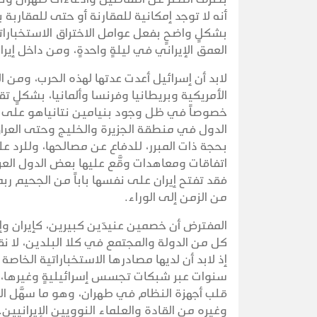
أنه لا توجد إمكانية للمقارنة أو حتى للمقاربة 
بشكلٍ واضحٍ بفعل عوامل الاختراق الاستخبارا
العمق الإيراني في ليلةٍ واحدةٍ، ومن داخل إي
لابد أن إسرائيل أعدت عدتها لهذه الحرب، ومن ا
الأمريكية وبريطانيا وفرنسا وألمانيا، بشكلٍ 
خصوصاً في ظل وجود بنيامين نتانياهو على ر
الدول في منطقة الجزيرة والخليج وحتى العراق
بحجة ذات المبرر، للدفاع عن مصالحها، وللرد ع
اتفاقات ومعاهدات وقَّع عليها بعض الدول العر
فقد تفتح إيران على نفسها باباً من الجحيم ربما
من الزمن إلى الوراء.
المفترض أن خصمين عنيدَين كبيرين، كإيران وإس
كل من الدولة والمجتمع في كلا البلدين، لا نقو
إذ لابد أن لديها مصادرها الاستخباراتية الخاص
سنوات عبر شبكات تجسس إسرائيليةٍ وغيرها، مز
قلب أجهزة النظام في طهران، وهو ما سهَّل ا
وغيره من القادة والعلماء النوويين الإيرانيين.