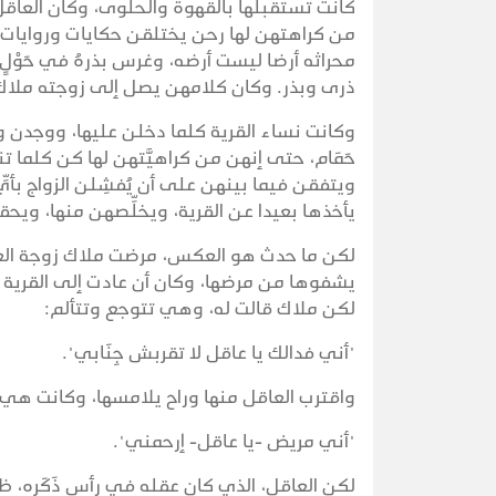
كانت تستقبلها بالقهوة والحلوى، وكان العاقل
من كراهتهن لها رحن يختلقن حكايات وروايات؛ 
محراثه أرضا ليست أرضه، وغرس بذرهُ في حَوْلٍ 
ذرى وبذر. وكان كلامهن يصل إلى زوجته ملا
وكانت نساء القرية كلما دخلن عليها، ووجدن و
حَمَام، حتى إنهن من كراهيَّتهن لها كن كلما
ويتفقن فيما بينهن على أن يُفشِلن الزواج بأي
يأخذها بعيدا عن القرية، ويخلِّصهن منها، ويح
لكن ما حدث هو العكس، مرضت ملاك زوجة العاقل
يشفوها من مرضها، وكان أن عادت إلى القرية و
لكن ملاك قالت له، وهي تتوجع وتتألم:
"أني فدالك يا عاقل لا تقربش جِنَابي".
واقترب العاقل منها وراح يلامسها، وكانت هي 
"أني مريض -يا عاقل- إرحمني".
لكن العاقل، الذي كان عقله في رأس ذَكَرِه، ظنّ