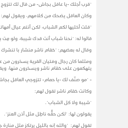
"قرب أجلك -يا عاقل بجاش- من قال لك تتزوج حَم
وكان العاقل يضحك من كلامهم، ويقول لهم:
"قلت أخليها لكم الشباب، لكن أنتم عيال أم
قالوا له: "نحنا شباب أنت قدك شيبة، ولو مِت 
وقال له بعضهم: "حَمَام ناشر منشار با تنشر
ومثلما كان رجال وفتيان القرية يسخرون من 
يتهكمون على حَمَام ناشر ويسخرون منها، ويقو
- "مو صنّف لك -يا حمام- تتزوجي العاقل بجا
وكانت حَمَام ناشر تقول لهم:
"شيبة ولا كل الشباب".
يقولون لها: "لكن حقُّه ناطِل مثل أذن العنز".
تقول لهم: "والله إنه بالليل يرتكز مثل منارة ج