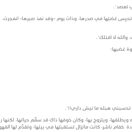
ي تعصد".
ك تحبِس غضبَها في صدرها، وذات يوم -وقد نفذ صبرها- انفجرت،
والله لا اقتلك".
وة غضبها:
َّ، تحسبني هبله ما نيش داري!!".
ويطلقها، ويتزوج بها، وكان خوفها ذاك قد سمَّم حياتها، لكنها ر
ة حَمَام ناشر، كانت ماتزال تستقبلها في بيتها، وتقدِّم لها القهو