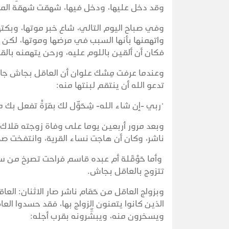
وقد دخل عليها، ودخل فيها، شهقت شهقة الم
وفي صباح اليوم التالي، شاع خبر موتها، وبكتها
واتهمنها بأنها السبب في مرضها وموتها، لكن ا
فكان أن ألقين باللوم عليه، ورحن يتهمنه بال
وعندما عرفت مِسْك علوان أن العاقل بجاش جا
تدعو الله أن ينتقم لبنتها منه:
"ربي -إن شاء الله- شِحَوِّل لك بمَرَةْ تفعل بك
وبعد مرور أربعين يوما على وفاة زوجته مَلاك، شا
ناشر، وكان أن هاجت نساء القرية، وانتفخت ص
وأما حَوْقَلة أم عبده قاسم فراحت تصرخ من سق
تتزوج بالعاقل بجاش.
وبزواج العاقل من حَمَام ناشر صار الاثنان: ال
الذين كانوا يتمنون الزواج بها، فقد حسدوا ال
ويسخرون منه، ويبشِّرونه بقرب أجله: