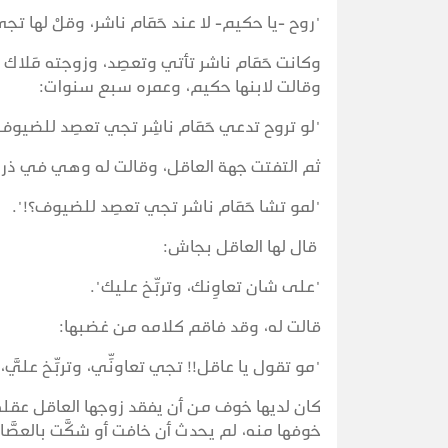
"روح -يا حكيم- لا عند حَمَام ناشر، وقلْ لها تج
وكانت حَمَام ناشر تأتي وتعصِد، وزوجته مَلا
وقالت لابنها حكيم، وعمره سبع سنوات:
"لو تروح تدعي حَمَام ناشِر تجي تعصِد للضيوف، 
ثم التفتت جهة العاقل، وقالت له وهي في ذر
"لمو تشا حَمَام ناشر تجي تعصِد للضيوف؟!".
قال لها العاقل بجاش:
"على شان تعاوِنك، وتربِّخ عليك".
قالت له، وقد فاقم كلامه من غضبها:
"مو تقول يا عاقل!! تجي تعاونِّي، وتربِّخ علي
كان لديها خوف من أن يفقد زوجها العاقل عقله 
خوفها منه، لم يحدث أن خافت أو شكَّت بالعصَّاد