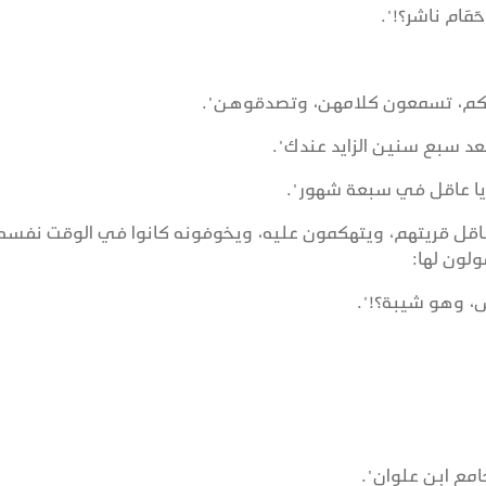
َام ناشر؟!".
هاتكم، تسمعون كلامهن، وتصدقوهن".
بعد سبع سنين الزايد عندك".
ك يا عاقل في سبعة شهور".
عاقل قريتهم، ويتهكمون عليه، ويخوفونه كانوا في الوقت نفسه
لون لها:
ش، وهو شيبة؟!".
امع ابن علوان".