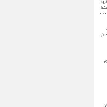
رية
سكة
لذي
فزع،
ق،
ها،