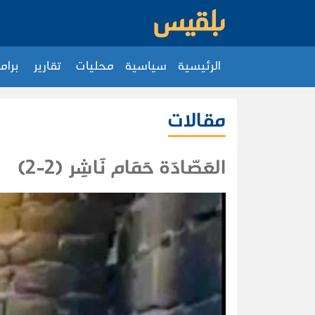
الرئيسية
سياسية
محليات
تقارير
برام
مقالات
العَصّادَة حَمَام نَاشِر (2-2)