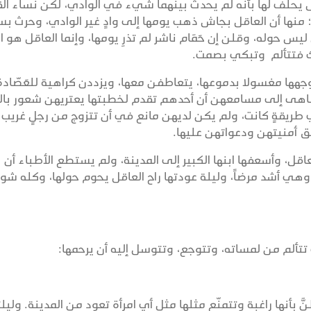
 يحلف لها بأنه لم يحدث بينهما شيء في الوادي، لكن نساء الق
منها أن العاقل بجاش ذهب يومها إلى وادٍ غير الوادي، وحرث ب
ليس حوله، وقلن إن حَمَام ناشر لم تذرِ يومها، وإنما العاقل هو ا
ك فتتألم وتبكي بصمت.
جهها مغسولا بدموعها، يتعاطفن معها، ويزددن كراهية للعَصّادة
 تناهى إلى مسامعهن أن أحدهم تقدم لخطبتها يعتريهن شعور بال
ِّ طريقةٍ كانت، ولم يكن لديهن مانع في أن تتزوج من رجلٍ غريب
قق أمنيتهن ودعواتهن عليها.
، وأسعفها ابنها الكبير إلى المدينة، ولم يستطع الأطباء أن
هي أشد مرضاً، وليلة عودتها راح العاقل يحوم حولها، وكله شو
تتألم من لمساته، وتتوجع، وتتوسل إليه أن يرحمها:
َ بأنها راغبة وتتمنّع مثلها مثل أي امرأة تعود من المدينة. وليلت