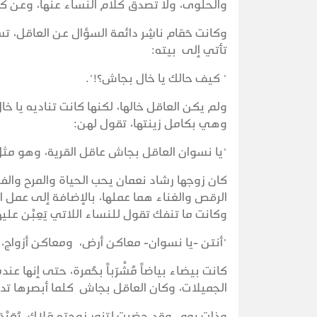
والحلوى، ولا تصدق كلام النساء عنها، وعن ك
وكانت حَمَام ناشِر دائمة السؤال عن العاقل، 
تأتي إلى بيته:
" كيف حالك يا خال بجاش؟!".
ولم يكن العاقل خالها، لكنها كانت تناديه يا خ
وهي بكامل زينتها، تقول لهن:
"يا نسوان العاقل بجاش عاقل القرية، وهو مثل أبي، 
كان زوجها رشاد نعمان يحب الحياة والمرح والف
الرقص والغناء هما عملها، بالإضافة إلى عمل ا
وكانت ما تنفك تقول للنساء اللاتي يَعِبْن عليه
"أنتن -يا نسوان- معاكن أرض، ومعاكن أزواج، 
كانت بيضاء بياضاً مُشْرَبـاً بحُمرة، حتى إنها 
الجميلات، وكان العاقل بجاش كلما أبصرها تدخ
وذات يوم، وقد حضرت لتزور زوجته مَلاك، بُعَيْد