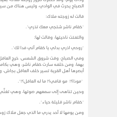
الصباح يحرث في الوادي، وليس هناك من سيلق
قالت له زوجته ملاك:
"حَمَام ناشر شتجي معك تذري".
والتفتت ناحيتها، وقالت لها:
"روحي اذري بدلي يا حَمَام أني فدا لك".
وفي الصباح، وقت شروق الشمس، خرج العاقل ب
بهما، ومن خلفه سارت حَمَام ناشر، وهي بكامل 
أبصرها أهل القرية تسير خلف العاقل بجاش، و
"موذا؟! مو قافي؟! ما له العاقل؟!".
وحين تناهى إلى سمعهم صوتها، وهي تغنِّي جن
"حَمَام ناشر قليلة حياء".
ومن يومها لا أحد يدري ما الذي جعل ملاك زوج