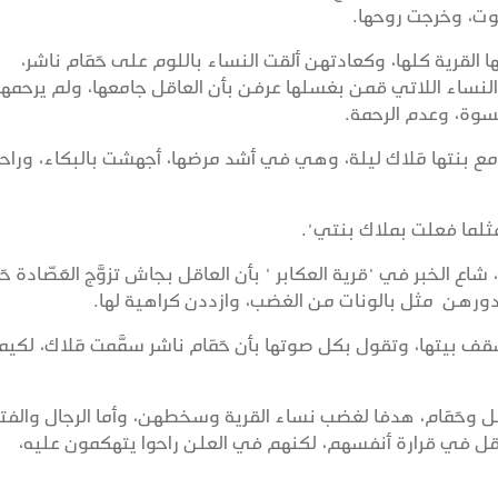
وت، وخرجت روحها.
 القرية كلها، وكعادتهن ألقت النساء باللوم على حَمَام ناشر،
لنساء اللاتي قمن بغسلها عرفن بأن العاقل جامعها، ولم يرحمها
قسوة، وعدم الرحمة.
مع بنتها مَلاك ليلة، وهي في أشد مرضها، أجهشت بالبكاء، وراح
 مثلما فعلت بملاك بنتي".
ع الخبر في "قرية العكابر " بأن العاقل بجاش تزوَّج العَصّادة حَم
دورهن مثل بالونات من الغضب، وازددن كراهية لها.
ف بيتها، وتقول بكل صوتها بأن حَمَام ناشر سمَّمت مَلاك، لكيما
عاقل وحَمَام، هدفا لغضب نساء القرية وسخطهن، وأما الرجال والفتي
عاقل في قرارة أنفسهم، لكنهم في العلن راحوا يتهكمون عليه،