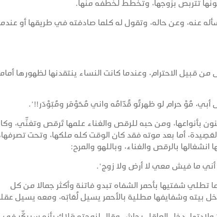
ونها تتربص بزوجها، وتخطط لخطفه منها.
تسأله عنه، وعن حاله، وتقول له كلما صادفته في طريقها أو عندما
ال من قبيل الاحترام، وعندما كانت النساء ينتقدنها لظهورها أمام
مُوْ حرام لو ظهرتُو قُدّامُه واني مُحَوْمَر ومُبَوْدَر!!".
نون بأنواعها، ومن حبه للرقص والغناء علمها تَرقص وتغنِّي، وكا
لعَصِيدة، أما بعد موته فقد كان الوقت كله ملكها، وتحت تصرفها،
ا انشغالها بالرقص والغناء، وباللهو والمرح:
أني ما فيش معي لا أرض ولا زوج".
عندما تطلي شفتيها بأحمر الشفاه تبدو فاتنة وأكثر جمالا من كل
ل بيته وشفايفها مطلية بالأحمر يسيل لُعَابَه، ومعه يسيل عقل
َ ولادتها، دخل العاقل بجاش وقال لزوجته مَلاك بأنه سيبكِّر في