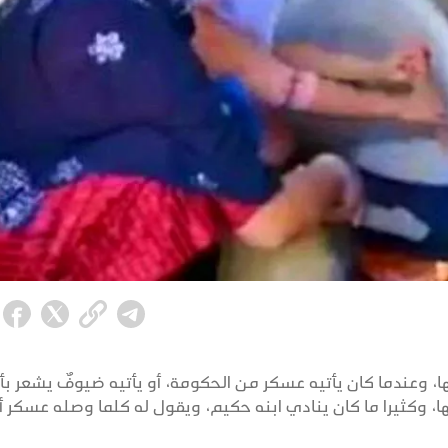
، وعندما كان يأتيه عسكر من الحكومة، أو يأتيه ضيوفٌ يشعر ب
، وكثيرا ما كان ينادي ابنه حكيم، ويقول له كلما وصله عسكر أ