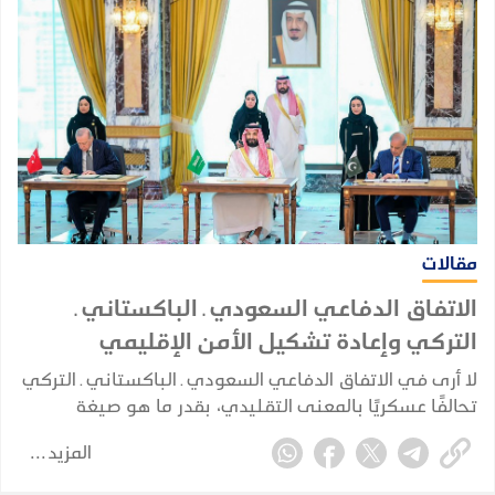
مقالات
الاتفاق الدفاعي السعودي ـ الباكستاني ـ
التركي وإعادة تشكيل الأمن الإقليمي
لا أرى في الاتفاق الدفاعي السعودي ـ الباكستاني ـ التركي
تحالفًا عسكريًا بالمعنى التقليدي، بقدر ما هو صيغة
للتكامل الدفاعي والأمني بين ثلاث دول تمتلك، بدرجات
المزيد
مختلفة، عناصر قوة وخبرات واحتياجات متكاملة وتواجه
مخاطر أمنية مشتركة.