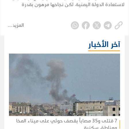
لاستعادة الدولة اليمنية، لكن نجاحها مرهون بقدرة
الشرعية على توحيد قرارها وبناء مؤسساتها واستثمار
التحول الإقليمي.
المزيد
آخر الأخبار
7 قتلى و35 مصاباً بقصف حوثي على ميناء المخا
ومناطق سكنية