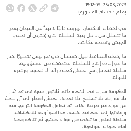
26/08/2025, 15:12:09
بقلم :
هشام المسوري
في لحظات الانكسار، الهزيمة غالبًا لا تبدأ من الميدان بقدر
ما تتسلل من داخل بنية السلطة التي يُفترض أن تحمي
الجيش وتمنحه مكانته.
ما يفعله المحافظ نبيل شمسان في تعز ليس تقصيرًا بقدر
ما هو إعادة إنتاج للسلطة المتخففة من المسؤولية،
سلطة تتعامل مع الجيش كعبء زائد، لا كعمود وركيزة
للدولة.
الحكومة سارت في الاتجاه ذاته. ثلاثون جبهة في تعز تُدار
بلا موازنة، بلا تسليح، بلا تغذية. الجيش اضطر إلى أن يبحث
عن مورد عبر ضريبة القات، ثم تحاول الحكومة انتزاعها منه
وإعادتها إلى المحافظ نفسه. هذا أسوأ وجه للانكشاف:
سلطة تمتص ما تبقى من موارد جيشها ثم تتركه وحيدًا
أمام جبهات المواجهة.