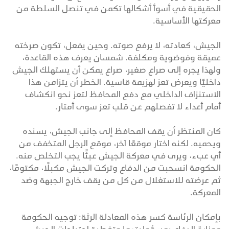
الحقيقية في أسوأ أشكالها تكمن في تنصل السلطة من
معركتها الأساسية.
الجيش، كعادته، لا يرفع صوته. وحين يفعل، تكون صرخته
عميقة وفوضوية ومكلفة. شمسان يعرف هذه القاعدة،
ولهذا يجره إلى صراع صغير، صراع يمكن أن يستهلك الجيش
داخليًا ويعرض تعز لهزيمة قاسية. الخطر أن يتزامن هذا
الاستنزاف الداخلي مع دفع المحافظ لتعز نحو انكشاف
أمام أعداء لا تفصلهم عن قلب تعز سوى أمتار.
كان المنتظر أن يقف المحافظ إلى جانب الجيش، يسنده
ويحميه. لكنه اختار موقعًا آخر، موقع الرجل المتخفف من
أي عبء، ويرى في معركة الجيش عبئًا يجب التخلص منه.
الحكومة انسحبت من الدفاع وتركت الجيش مكبلًا، مكتومًا،
ثم عرضته للاستغلال من كل من يقف خارج الجبهة وضد
المعركة.
بإمكان الرئاسة كسر هذه المعادلة الرثة: توجيه الحكومة