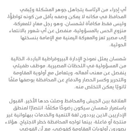
أي إجراء من الرئاسة يتجاهل جوهر المشكلة ويُبقي
المحافظ في مكانه لا يمكن وصفه بأقل من كونه تواطؤًا،
وليس فقط مكافأة لشمسان، وهو رجل معادٍ للمعركة،
منزوع الحس بالمسؤولية، منفصل عن أي شعور بالانتماء
إلى مصير تعز والمعركة اليمنية مع الإمامة بنسختها
الحوثية.
شمسان يمثل نموذج الإدارة البيروقراطية الباردة، الخالية
من المسؤولية في اللحظات المصيرية. موظف طفيلي
ينفصل عن معنى أفعاله، ويتعامل مع أولوية المقاومة
والتحرير وكسر الحصار والدفاع عن المحافظة بوصفها ملفًا
ثانويًا يمكن التخلص منه.
العلاقة بين الجيش والمحافظ وصلت حدها الأخير. القبول
باستمرار شمسان سيكون رضوخًا مكلفًا، انتصارًا لمنطق
الإداريين الذين يرددون لغة التنمية والخدمات ببهلوانية غير
منتجة أو فاعلة، بينما تواجه المحافظة خطر الاجتياح. هؤلاء
يصورون أولويات المقاومة كفوضى، مع أن الفوضى