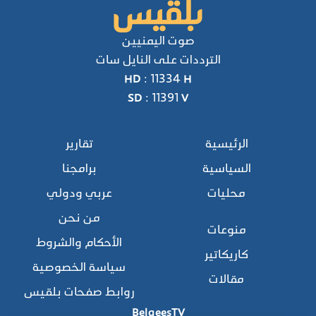
صوت اليمنيين
الترددات على النايل سات
HD : 11334 H
SD : 11391 V
الرئيسية
تقارير
السياسية
برامجنا
محليات
عربي ودولي
من نحن
منوعات
الأحكام والشروط
كاريكاتير
سياسة الخصوصية
مقالات
روابط صفحات بلقيس
BelqeesTV