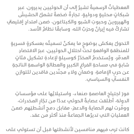
المعطياتُ الرسميةُ تشيرُ إلى أن الحوثيين يديرون، عبر
شبكاتٍ محليةٍ ودوليةٍ، تجارةً ضخمةً تشملُ الحشيشَ
والهيروينَ وحبوبَ الشبو والكبتاغون، ضمن امتدادٍ إقليميٍّ
تشاركُ فيه إيرانُ وحزبُ الله، وسابقًا نظامُ الأسد.
التحولُ يعكسُ بوضوحٍ ما يمكنُ تسميتُه بعسكرةٍ قسريةٍ
للمنطقةِ الواقعةِ تحت احتلالِ الحوثيين، عبرَ الاقتصادِ
المدمّر، ويُستخدمُ المخدّرُ كوسيلةٍ لإعادةِ تشكيلِ فئاتٍ
شابةٍ في مساحةِ الفراغِ الكبيرِ والعطالةِ الواسعةِ الناتجةِ
عن حربِ الإمامةِ، وضمانِ ولاءِ مجنّدين فاقدين للتوازنِ
النفسيِّ والسياسي.
فورَ اجتياحِ العاصمةِ صنعاء، واستيلائِها على مؤسساتِ
الدولة، أطلقت عصابةُ الحوثي عددًا من تجّارِ المخدرات،
ووفّرت لهم الحمايةَ والدعمَ، مقابلَ دمجِ أنشطتِهم ضمنَ
العملياتِ التي تديرُها الجماعةُ منذ أكثر من عقد.
كانت ترى فيهم منافسين لأنشطتها قبل أن تستولي على