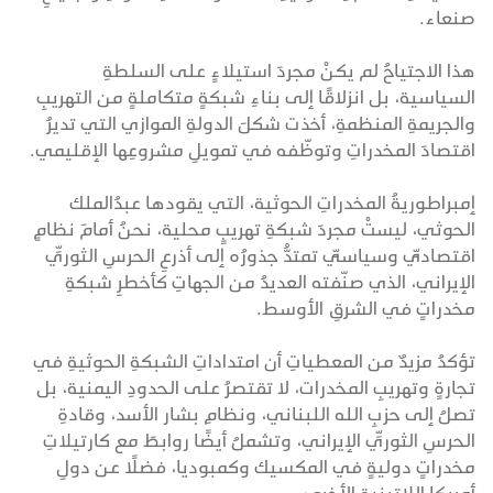
صنعاء.
هذا الاجتياحُ لم يكنْ مجردَ استيلاءٍ على السلطةِ
السياسية، بل انزلاقًا إلى بناءِ شبكةٍ متكاملةٍ من التهريبِ
والجريمةِ المنظمةِ، أخذت شكلَ الدولةِ الموازي التي تديرُ
اقتصادَ المخدراتِ وتوظّفه في تمويلِ مشروعِها الإقليمي.
إمبراطوريةُ المخدراتِ الحوثية، التي يقودها عبدُالملك
الحوثي، ليستْ مجردَ شبكةِ تهريبٍ محلية، نحنُ أمامَ نظامٍ
اقتصاديٍّ وسياسيٍّ تمتدُّ جذورُه إلى أذرعِ الحرسِ الثوريِّ
الإيراني، الذي صنّفته العديدُ من الجهاتِ كأخطرِ شبكةِ
مخدراتٍ في الشرقِ الأوسط.
تؤكدُ مزيدٌ من المعطياتِ أن امتداداتِ الشبكةِ الحوثيةِ في
تجارةٍ وتهريبِ المخدرات، لا تقتصرُ على الحدودِ اليمنية، بل
تصلُ إلى حزبِ الله اللبناني، ونظامِ بشار الأسد، وقادةِ
الحرسِ الثوريِّ الإيراني، وتشملُ أيضًا روابطَ مع كارتيلاتِ
مخدراتٍ دوليةٍ في المكسيك وكمبوديا، فضلًا عن دولِ