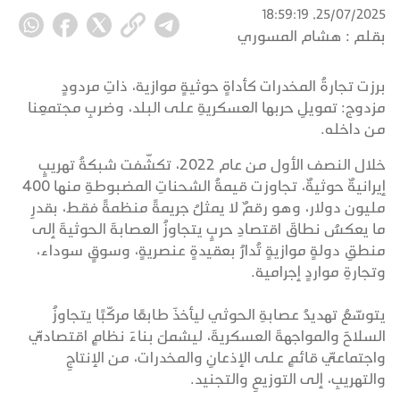
25/07/2025, 18:59:19
بقلم :
هشام المسوري
برزت تجارةُ المخدرات كأداةٍ حوثيةٍ موازية، ذاتِ مردودٍ
مزدوج: تمويلِ حربها العسكريةِ على البلد، وضربِ مجتمعِنا
من داخله.
خلال النصف الأول من عام 2022، تكشّفت شبكةُ تهريبٍ
إيرانيةٌ حوثيةٌ، تجاوزت قيمةُ الشحناتِ المضبوطةِ منها 400
مليون دولار، وهو رقمٌ لا يمثلُ جريمةً منظمةً فقط، بقدرِ
ما يعكسُ نطاقَ اقتصادِ حربٍ يتجاوزُ العصابةَ الحوثيةَ إلى
منطقِ دولةٍ موازيةٍ تُدارُ بعقيدةٍ عنصريةٍ، وسوقٍ سوداء،
وتجارةِ مواردٍ إجرامية.
يتوسّعُ تهديدُ عصابةِ الحوثي ليأخذَ طابعًا مركّبًا يتجاوزُ
السلاحَ والمواجهةَ العسكريةَ، ليشملَ بناءَ نظامٍ اقتصاديٍّ
واجتماعيٍّ قائمٍ على الإذعانِ والمخدرات، من الإنتاجِ
والتهريبِ، إلى التوزيعِ والتجنيد.