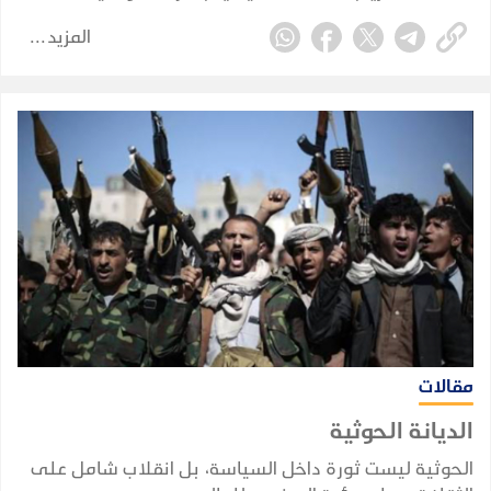
للتكامل الدفاعي والأمني بين ثلاث دول تمتلك، بدرجات
المزيد
مختلفة، عناصر قوة وخبرات واحتياجات متكاملة وتواجه
مخاطر أمنية مشتركة.
مقالات
الديانة الحوثية
الحوثية ليست ثورة داخل السياسة، بل انقلاب شامل على