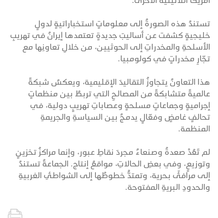
أمريكا اللاتينية الأخرى.
تستندُ هذه الصورةُ إلى معلوماتٍ استخباراتيةٍ لدولٍ
خليجيةٍ كشفت عن أساليبَ جديدةٍ تعتمدها إيرانُ في تهريبِ
الأسلحةِ والمخدراتِ إلى الحوثيين، من خلالِ تعاونِها مع
تجّارِ مخدراتٍ في كولومبيا.
هذا التعاونُ يتجاوزُ التقاليدَ الإقليمية، ويعكسُ شبكةً
عالميةً متشابكةً من المصالحِ التي تربطُ بين منظماتٍ
إجراميةٍ وجماعاتٍ مسلحةٍ وعصاباتِ تهريبٍ دولية، في
تحالفٍ غامضٍ وفعّالٍ يدمجُ بين السياسةِ والجريمةِ
المنظمة.
لم تَعُدْ صعدةُ وصنعاءُ مجردَ نقاطِ عبور، وإنما مراكزُ تخزينٍ
وتوزيعٍ، وفي بعضِ الحالاتِ، مواقعُ إنتاج. الجماعةُ تستندُ
إلى مرافئَ بحرية، وتمتدُّ خطوطُها إلى الشواطئِ الغربيةِ
والحدودِ البريةِ المفتوحة.