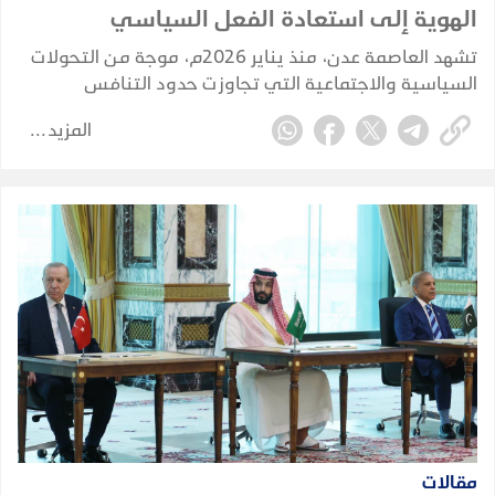
الهوية إلى استعادة الفعل السياسي
تشهد العاصمة عدن، منذ يناير 2026م، موجة من التحولات
السياسية والاجتماعية التي تجاوزت حدود التنافس
السياسي التقليدي، لتلامس طبيعة المجتمع العدني ذاته،
المزيد
وتعيد طرح أسئلة مؤجلة حول هوية المدينة وخصوصيتها
وحقها السياسي الغائب.
مقالات