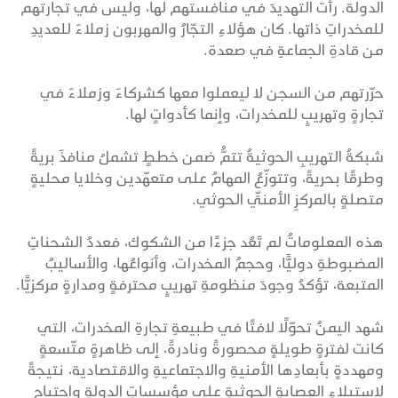
الدولة. رأت التهديدَ في منافستهم لها، وليس في تجارتهم
للمخدراتِ ذاتها. كان هؤلاءِ التجّارُ والمهربون زملاءَ للعديدِ
من قادةِ الجماعةِ في صعدة.
حرّرتهم من السجن لا ليعملوا معها كشركاءَ وزملاءَ في
تجارةٍ وتهريبٍ للمخدرات، وإنما كأدواتٍ لها.
شبكةُ التهريبِ الحوثيةُ تتمُّ ضمن خططٍ تشملُ منافذَ بريةً
وطرقًا بحريةً، وتتوزّعُ المهامُ على متعهّدين وخلايا محليةٍ
متصلةٍ بالمركزِ الأمنيِّ الحوثي.
هذه المعلوماتُ لم تَعُد جزءًا من الشكوك، فعددُ الشحناتِ
المضبوطةِ دوليًّا، وحجمُ المخدرات، وأنواعُها، والأساليبُ
المتبعة، تؤكدُ وجودَ منظومةِ تهريبٍ محترفةٍ ومدارةٍ مركزيًّا.
شهد اليمنُ تحوّلًا لافتًا في طبيعةِ تجارةِ المخدرات، التي
كانت لفترةٍ طويلةٍ محصورةً ونادرةً، إلى ظاهرةٍ متّسعةٍ
ومهددةٍ بأبعادِها الأمنيةِ والاجتماعيةِ والاقتصادية، نتيجةً
لاستيلاءِ العصابةِ الحوثيةِ على مؤسساتِ الدولةِ واجتياحِ