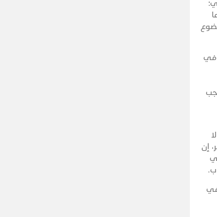
ي؛
ا
خضوع
 في
جب
ا
، إن
ي
رب.
في