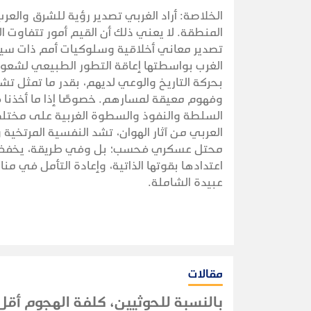
الخلاصة: أراد الغربي تصدير رؤية للشرق والعرب
المنطقة. لا يعني ذلك أن القيم أمور تتفاوت ا
تصدير معاني أخلاقية وسلوكيات أمم ذات سيا
الغرب بواسطتها إعاقة التطور الطبيعي لشعوب
بحركة التاريخ والوعي لديهم، بقدر ما تمثل ت
وفهوم معيقة لمسارهم. خصوصًا إذا ما أخذنا ف
السلطة والنفوذ والسطوة الغربية على مختلف مج
العربي من آثار الهوان، تشد النفسية المرتخية 
محتل عسكري فحسب؛ بل وفي طريقة، يخفض من
اعتدادها بقوتها الذاتية، وإعادة التأمل في مناب
عبيدة الشاملة.
مقالات
بالنسبة للحوثيين، كلفة الهجوم أقل