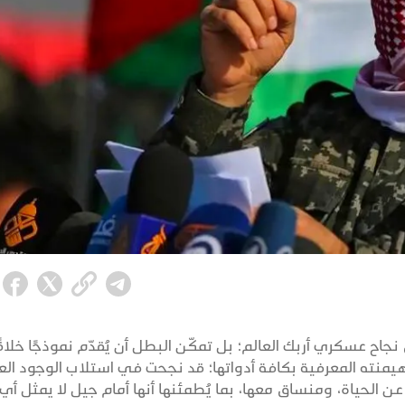
اح عسكري أربك العالم؛ بل تمكّن البطل أن يُقدّم نموذجًا خلاقً
 هيمنته المعرفية بكافة أدواتها؛ قد نجحت في استلاب الوجود الع
 عن الحياة، ومنساق معها، بما يُطمئنها أنها أمام جيل لا يمثل أي