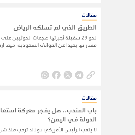
مقالات
الطريق الذي لم تسلكه الرياض
نحو 29 سفينة أجبرتها هجمات الحوثيين على 
مساراتها بعيدا عن الموانئ السعودية، فيما ار
السفن النفطية السعودية التي أعلنت الجماعة
استهدافها منذ فرض
ثماني سفن.
مقالات
باب المندب.. هل يفجر معركة استعا
الدولة في اليمن؟
لا يتعب الرئيس الأمريكي دونالد ترمب منذ شن