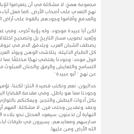
مجموعة همج، لا مشكلة في أن يتعرضوا للإباد
نهج التعدي على أصحاب الأرض. كما فعل أباءه
والمدفع وأقاموا وجودهم بالقوة على أراض ال
لكن أبا عبيدة موجود، وله رؤية أخرى. وفي غمرة
ويُعيد تصويب مسار التاريخ بل وتصحيح اختلالا
يصطف الشبان العرب. ويتدفق الدم في عروقهم.
كل الطباع الذليلة، يتلاشى الوهن ويولد العر
قول موحد: وجودنا يقتضي نهجًا مختلفًا عما تر
التسامح والتعايش والرفق والحنان المبثوث في
عن نهج " أبو عبيدة"
حداثيون، نعم ونكتب قصيدة النثر؛ لكننا، نؤ
وجودنا مما هو باطل. وفي مقدمة القضايا البا
بكل أدوات البطش والتجبر. ويمكنكم بالتوازي: ا
وعقد وعقدين وحتى قرن. لا مشكلة. المهم أن 
النهاية أن تذعنون، سيعود المحتل نحو بلاده 
مدارسهم ومعابدهم، يسيرون في طرقات آباءهم
الله الأرض ومن عليها.