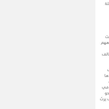
لة
ت
اههم
الف
ها
 في
حو
 يرث