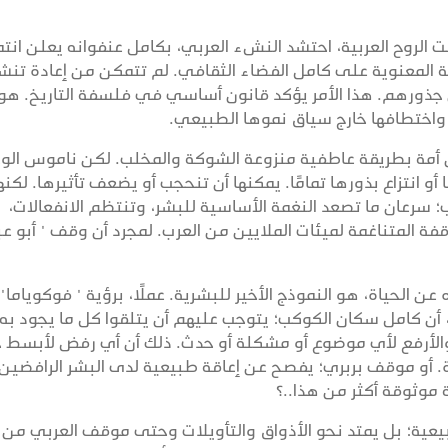
ت الروح العربية، احتشد النشء العربي، بكامل عنفوانه يعلن انتم
ة المعنوية على كامل الفضاء الثقافي. لم تتمكن من إعادة تنش
 جذورهم. هذا الأمر يؤكد قانون أساسي في فلسفة التاريخ. هو 
ة واختطافها خارج سياق نموها الطبيعي.
ان أمة بطريقة عاطفية منزوعة الشوكة والمخلب. لكن ناموس الو
و انتزاع بذورها تمامًا. يمكنها أن تنحجب أو يضعف تأثيرها. لكنه
سرعان ما تصعد النغمة الأساسية للبشر، وتنتظم الانفعالات،
فة المتناغمة لميئات الملايين من العرب. لمجرد أن وقف " أبو عب
 الحياة، هو النموذج الأخير للبشرية. عملًا، برؤية " فوكوياما"
أن كامل سكان الكوكب؛ يتوجب عليهم أن يتلقوا كل ما يجود به
 والأرفع لأي موضوع أو مشكلة أو حدث. ذلك أن أي رفض لأبسط ج
 أو موقف بربري؛ يفصح عن إعاقة طبيعية لدى البشر الرافضين 
 موثوقة أكثر من هذا..؟
طبيعية؛ بل يمتد نحو الأذواق والتأويلات وحتى موقف العربي من