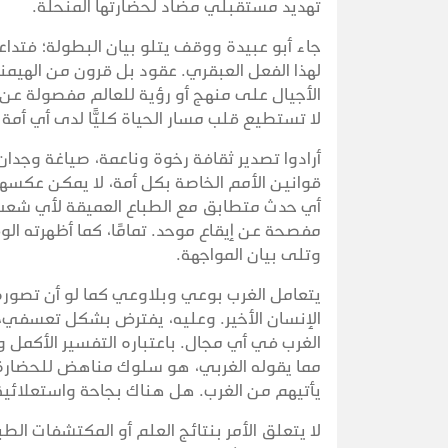
تهديد مستقبلي مضاد لحضارتها المنحلّة.
جاء أبو عبيدة ووقف يتلو بيان البطولة؛ فتداع
لهذا الفعل العبقري. عقود بل قرون من الهيمن
الأجيال على منهج أو رؤية للعالم مفصولة عن
لا تستطيع قلب مسار الحياة كليًّا لدى أي أم
أرادوا تصدير ثقافة رخوة وناعمة، صياغة وجد
قوانين الأمم الخاصة بكل أمة، لا يمكن عكسها أ
أي حدث متطابق مع الطباع العميقة لأي شعب؛ 
مفصحة عن إيقاع موحد. تمامًا، كما أظهرته الوق
وتلى بيان المواجهة.
يتعامل الغرب بوعي وبلاوعي كما لو أن تصوره عن
الإنسان الأخير. وعليه، يفترض بشكل تعسفي، 
الغرب في أي مجال. باعتباره التفسير الأكمل
مما يقوله الغربي، هو سلوك مناهض للحضارة.
يأتيهم من الغرب. هل هناك بجاحة واستعلائية
لا يتعلق الأمر بنتائج العلم أو المكتشفات ال