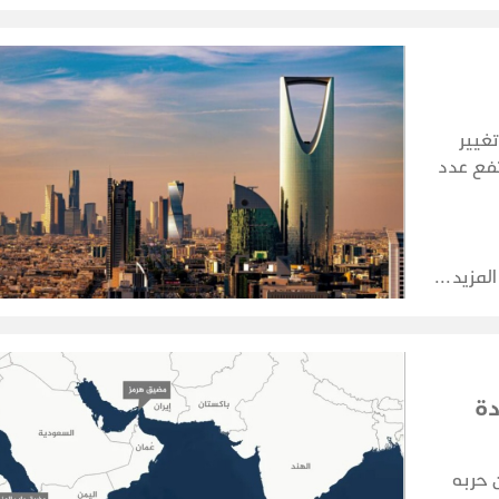
تغيير
تفع عدد
 الحظر البحري في 22 يوليو إلى
المزيد
دة
 حربه