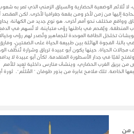
، لا تُلائم الوضعية الحضارية والسياق الزمني الذي تمر به شعوب
لحاجة إليها من زمن لأخر ومن بقعة جغرافيا لأخرى. لكن المقصد أ
ق وواقع مختلف نحو أمم أخرى. هو نوع جديد من الكهانة، يحاو
 المنطقة. ويُقحم في باطنها رؤى متباينة، لا تُسهم في الدفع
شويشات تخلخل الطاقة الموحدة للجماهير وتُصدر لهم رؤى وخيال
ي بالنا، الفجوة الهائلة بين طبيعة الحياة على الضفتين، وفارق
الات الحياة. حينها يكون أبو عبيدة ترياق وشرارة تُنظِّف الو
وتفتح ثقبًا في جدار الأسطورة المتقدمة. لكأن أبو عبيدة لا يدافع
 بريق الغرب الحضاري، وينشئ متارس داخلية تعيد للأمم
عها الخاصة. تلك ملامح عابرة من بذور طوفان " المُلثَّم". ثورة أب
 من