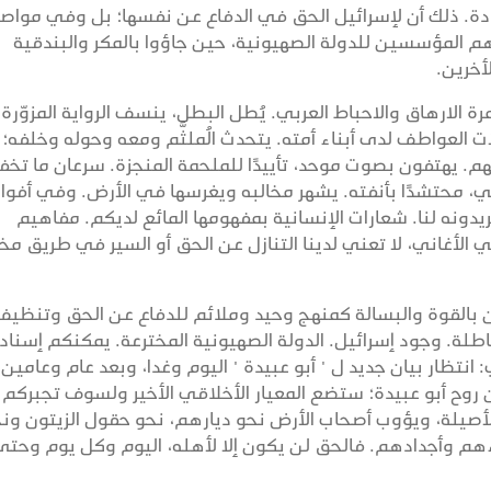
ة. ذلك أن لإسرائيل الحق في الدفاع عن نفسها؛ بل وفي مواص
م المؤسسين للدولة الصهيونية، حين جاؤوا بالمكر والبندقية
أخرين.
 الارهاق والاحباط العربي. يُطل البطل، ينسف الرواية المزوّرة
ت العواطف لدى أبناء أمته. يتحدث الُملثَّم ومعه وحوله وخلفه؛
 يهتفون بصوت موحد، تأييدًا للملحمة المنجزة. سرعان ما تخف
بي، محتشدًا بأنفته. يشهر مخالبه ويغرسها في الأرض. وفي أفو
يدونه لنا. شعارات الإنسانية بمفهومها المائع لديكم. مفاهيم
 الأغاني، لا تعني لدينا التنازل عن الحق أو السير في طريق مخ
من بالقوة والبسالة كمنهج وحيد وملائم للدفاع عن الحق وتنظيف
طلة. وجود إسرائيل. الدولة الصهيونية المخترعة. يمكنكم إسناد
نتظار بيان جديد ل " أبو عبيدة " اليوم وغدا، وبعد عام وعامين،
روح أبو عبيدة؛ ستضع المعيار الأخلاقي الأخير ولسوف تجبركم
الأصيلة، ويؤوب أصحاب الأرض نحو ديارهم، نحو حقول الزيتون ون
 وأجدادهم. فالحق لن يكون إلا لأهله، اليوم وكل يوم وحتى