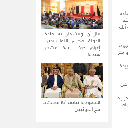
اءه
ئة
أنك
قال أن الوقت حان لاستعادة
الدولة.. مجلس النواب يدين
جود،
إغراق الحوثيين سفينة شحن
ا مع
هندية
يدة"
 عن
زئية
السعودية تنفي أية محادثات
لما
مع الحوثيين