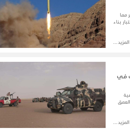
 مما
ار بناء
مات.
المزيد
ب في
ية
لعمق
ر
م
المزيد