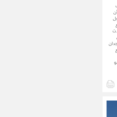
ن
ل
ات
جدان
و