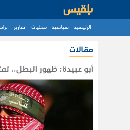
الرئيسية
سياسية
محليات
تقارير
برام
مقالات
أبو عبيدة: ظهور البطل.. تمث