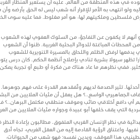
ده في هذه المنطقة من العالم. عليه أن يستعير المنظار الغرب
ه ولو انتهى به الأمر للإقرار أنه شعب ليس له الحق بأرضه وأن م
ي أرض فلسطين وملكيتهم لها، هو أمر مغلوط. فما عليه سوى ال
 أنهم لا يكفون عن التفاجؤ، من السلوك العفوي لهذه الشعوب
من المحطات المباغتة للدوائر البحثية الغربية. ظنوا أن الشعوب
ي يدفعها لرفض الظلم واللحاق بالمسيرة التنويرية للشعوب
ا تظهر سيولا بشرية تنادي بإصلاح أنظمة الحكم. كان درس يتو
لكثير. ففي نظرهم ما عاد هناك من فكرة أو طبع أو تجربة يمكن
ي أحدثها. تثير الصدمة لديهم وتُفقدهم القدرة على فهم جوهرها. ل
تفاف الجماهيري الواسع..؟ هل يعقل أن مئيات الملايين من البشر
هم أي دافع أخلاقي صائب وموقف منطقي مكتمل البرهان..؟ ف
لسردية التي يقف خلفها أبو عبيدة وجواره مئيات الملايين من الع
بدائية في نظر الإنسان الغربي المتفوق. مطالبون بإعادة النظر 
ها، واعتناق الرؤية القادمة إليه من العقل الغربي، تجاه أدق
سطينيي هذا الموقف، ويدين نفسه؛ فهو شعب من الحيوانات،