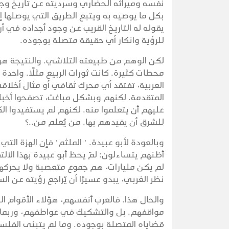
نفسه وميراثه الحضاري وسرديته عن تاريخ وجو
بكل ما يوصيه به ويتبع الطريق التي يوصلها إلي
يقوله له التاريخ القريب عن وجود أجداده ف
للرؤية وانكار أي حقيقة متصلة بوجوده.
لكن الوهم من طبيعته التلاشي. والنتيجة هو
محطات كثيرة. كانت ثورات الربيع مثلًا. واحدة 
العربية، تفتقد أي محرك ثقافي أو مثال أخلاق
المتقدمة. لكنهم وبشكل مباغت، تصفحوا أخبار
عليهم أن يتعلموا منه. لكنهم لم يستفيدوا ا
للشرق أن يفيدهم بها. من يُعلم من..؟
وبالعودة لأبو عبيدة. " الملثم" فإن الهزة الت
أظنهم يتساءلون: لمَ يحظ أبو عبيدة بهذا الال
لم يكن مليارات، هم جموع متعصبة ولا يحرك
نظر الغربي، يبدو عسيرًا أن يُراجع رؤيته عن ا
والحال هذا. فالعرب أنفسهم، هؤلاء الأقوام ال
مواقفهم. بل والتشكيك في عواطفهم، وربما نفي
قضاياه المتصلة بوجوده. وما لم يتبنى الفل