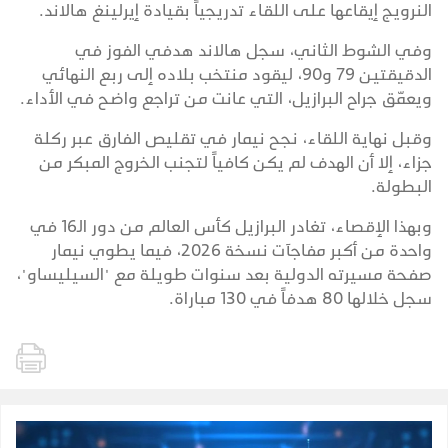
النرويج إيقاعها على اللقاء تدريجياً بقيادة إيرلينغ هالاند.
وفي الشوط الثاني، سجل هالاند هدفي الفوز في
الدقيقتين 79 و90، ليقود منتخب بلاده إلى ربع النهائي
ويعمّق جراح البرازيل، التي عانت من تراجع واضح في الأداء.
وقبل نهاية اللقاء، نجح نيمار في تقليص الفارق عبر ركلة
جزاء، إلا أن الهدف لم يكن كافياً لتجنب الخروج المبكر من
البطولة.
وبهذا الإقصاء، تغادر البرازيل كأس العالم من دور الـ16 في
واحدة من أكبر مفاجآت نسخة 2026، فيما يطوي نيمار
صفحة مسيرته الدولية بعد سنوات طويلة مع "السيليساو"،
سجل خلالها 80 هدفاً في 130 مباراة.