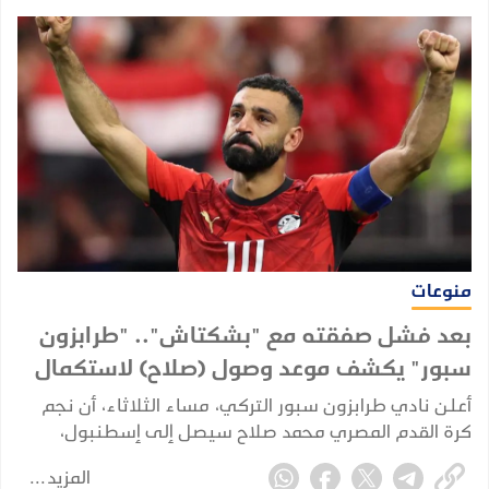
منوعات
بعد فشل صفقته مع "بشكتاش".. "طرابزون
سبور" يكشف موعد وصول (صلاح) لاستكمال
إجراءات انتقاله
أعلن نادي طرابزون سبور التركي، مساء الثلاثاء، أن نجم
كرة القدم المصري محمد صلاح سيصل إلى إسطنبول،
الأربعاء، لاستكمال إجراءات انتقاله إلى صفوف الفريق، بعد
المزيد
إعلان بدء مفاوضات التعاقد معه.