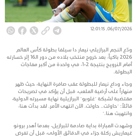
06/07/2026, 12:01:15
ودّع النجم البرازيلي نيمار دا سيلفا بطولة كأس العالم
2026 باكياً، بعد خروج منتخب بلاده من دور الـ16 إثر خسارته
أمام النرويج بنتيجة 2-1، في واحدة من أكبر مفاجآت
البطولة.
وجاء وداع نيمار للبطولة عقب صافرة النهاية، حيث ظهر
منهاراً على أرضية الملعب، قبل أن يؤكد في تصريحات
مقتضبة لشبكة "غلوبو" البرازيلية نهاية مسيرته الدولية،
قائلاً: "حاولت.. حاولت. الآن انتهى الأمر. لقد بدأت هنا،
وانتهيت هنا."
وشهدت المباراة بداية صادمة للبرازيل، بعدما أهدر برونو
غيماريش ركلة جزاء في الدقائق الأولى، قبل أن تفرض