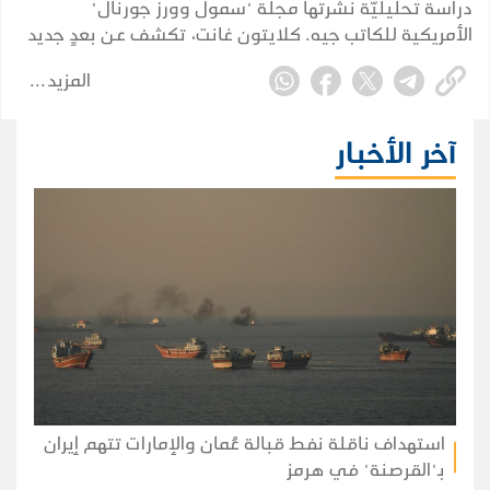
دراسة تحليليّة نشرتها مجلة "سمول وورز جورنال"
الأمريكية للكاتب جيه. كلايتون غانت، تكشف عن بعدٍ جديد
للأزمة اليمنية يُهدد استقرار الشرق الأوسط؛ مشيرة إلى أن
المزيد
اليمن تحوّل إلى محطة استنزاف رئيسية لتدفقات الهجرة
الناجمة عن التغيرات المناخية القادمة من دول القرن
الأفريقي.
آخر الأخبار
استهداف ناقلة نفط قبالة عُمان والإمارات تتهم إيران
بـ"القرصنة" في هرمز