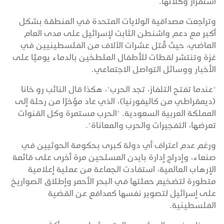
استفزاز وكلائها.
وتراجعت مصداقية الولايات المتحدة في المنطقة بشكل
أكبر مع دعم واشنطن الثابت لإسرائيل على مدى العام
الماضي، حيث قُتل عشرات الآلاف من الفلسطينيين في
غزة وتنتشر لقطات للأطفال الملطخين بالدماء يوميًا على
الأخبار ووسائل التواصل الاجتماعي.
"عندما تفتح التلفاز، تجد الحرب"، هكذا قال النائب رو خانا
(ديمقراطي من كاليفورنيا)، الذي عاد مؤخرًا من رحلة إلى
المملكة العربية السعودية. "الحرب مستمرة وكل القنوات
تعرضها، التفجيرات والحرب والمعاناة".
ورغم عدم اعتراف أي دولة كبرى بحكومة الحوثيين في
صنعاء، وإدراج إدارة بايدن المسلحين مرة أخرى على قائمة
الإرهاب العالمية، استفادت الجماعة من عملية إعلامية
متطورة لتضخيم حملتها في البحر الأحمر وإطلاق الصواريخ
على إسرائيل لتصوير نفسها كمدافع عن القضية
الفلسطينية.