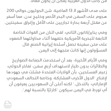
من جانب الدول العربية يمكن أن يكون فعالًا.
على مدى الأشهر الـ 13 الماضية، شن الحوثيون حوالي 200
هجوم على السفن في البحر الأحمر وخليج عدن، مما أسفر
عن مقتل أربعة بحارة تجاريين على الأقل وإغراق سفينتين.
وفي يناير/كانون الثاني، لقي اثنان من القوات الخاصة
التابعة للبحرية الأمريكية حتفهما أثناء محاولتهما الصعود
على متن سفينة تحمل أسلحة إيرانية الصنع قال
المسؤولون إنها كانت متجهة إلى اليمن.
وفي الأيام الأخيرة، بعد أن استخدمت الجماعة الصواريخ
والطائرات بدون طيار لاستهداف أربع سفن، تفاخر الحوثي،
زعيم المسلحين، بأن الولايات المتحدة فشلت في جهودها
لإقناع "الدول الأخرى المشاركة، وخاصة التحالف السعودي
الإماراتي، بالتدخل." لكنه أعلن أن السعوديين يعرفون أن
أي تورط في اليمن سيكون "كارثيًا بالنسبة لهم".