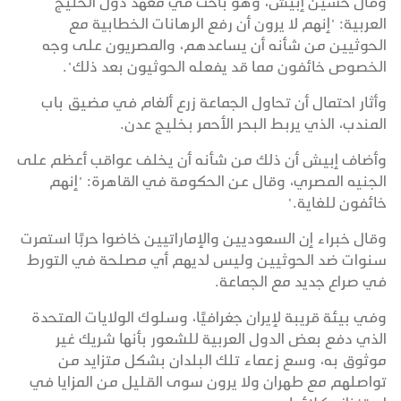
وقال حسين إبيش، وهو باحث في معهد دول الخليج
العربية: "إنهم لا يرون أن رفع الرهانات الخطابية مع
الحوثيين من شأنه أن يساعدهم، والمصريون على وجه
الخصوص خائفون مما قد يفعله الحوثيون بعد ذلك".
وأثار احتمال أن تحاول الجماعة زرع ألغام في مضيق باب
المندب، الذي يربط البحر الأحمر بخليج عدن.
وأضاف إبيش أن ذلك من شأنه أن يخلف عواقب أعظم على
الجنيه المصري، وقال عن الحكومة في القاهرة: "إنهم
خائفون للغاية."
وقال خبراء إن السعوديين والإماراتيين خاضوا حربًا استمرت
سنوات ضد الحوثيين وليس لديهم أي مصلحة في التورط
في صراع جديد مع الجماعة.
وفي بيئة قريبة لإيران جغرافيًا، وسلوك الولايات المتحدة
الذي دفع بعض الدول العربية للشعور بأنها شريك غير
موثوق به، وسع زعماء تلك البلدان بشكل متزايد من
تواصلهم مع طهران ولا يرون سوى القليل من المزايا في