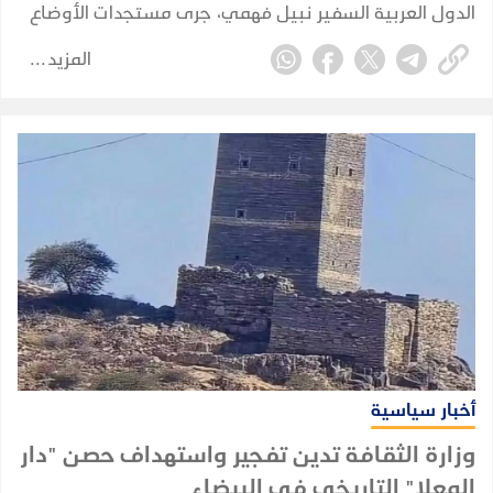
الدول العربية السفير نبيل فهمي، جرى مستجدات الأوضاع
في اليمن والمنطقة، وسُبل تعزيز التشاور والتنسيق مع
المزيد
الأمانة العامة للجامعة إزاء القضايا ذات الاهتمام المشترك.
أخبار سياسية
وزارة الثقافة تدين تفجير واستهداف حصن "دار
المعلا" التاريخي في البيضاء