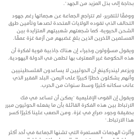
بحاجة إلى بذل المزيد من الجهد".
ووفقًا للتقرير، لم تتراجع الجماعة عن هجماتها رغم جهود
التحالف الذي تقوده الولايات المتحدة لصدها وتأمين طرق
الشحن الحيوية، كما شجعتهم شعبيتهم المتزايدة بين
المسلمين الآخرين الذين بلغ غضبهم من أزمة غزة عمقًا.
ويقول مسؤولون وخبراء إن هناك جاذبية قوية لفكرة أن
هذه الحكومة غير المعترف بها تطعن في الدولة اليهودية.
ويزعم ليندركينغ أن الحوثيين لا يساعدون الفلسطينيين
وأنهم يشكلون خطرًا كبيرًا على اليمن، البلد الفقير الذي
عانى سكانه كثيرًا وسط سنوات من الحرب.
ويقول إن القوى الإقليمية "يمكن أن تساعد في فك
الارتباط بين هذه الفكرة القائلة بأن ما يفعله الحوثيون مبرر
بحقيقة وجود صراع في غزة. ومن الصعب علينا كثيرًا كسر
هذا الارتباط."
وأثرت الهجمات المستمرة التي تشنها الجماعة في أحد أكثر