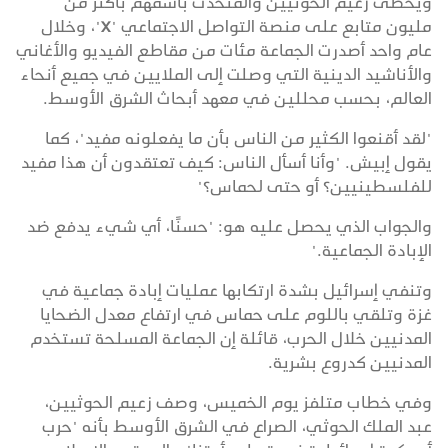
ويحظى زعيم الحوثيين والمتحدث باسمهم بأكثر من
مليون متابع على منصة التواصل الاجتماعي "X"، وخلال
عام واحد أصدرت الجماعة مئات من مقاطع الفيديو والأغاني
والأناشيد الدينية التي وصلت إلى الملايين في جميع أنحاء
العالم، بحسب محللين في معهد أبحاث الشرق الأوسط.
"لقد أقنعوا الكثير من الناس بأن ما يفعلونه مفيد"، كما
يقول إبيش. "وأنا أسأل الناس: كيف تعتقدون أن هذا مفيد
للفلسطينيين؟ أو حتى لحماس؟"
والجواب الذي يحصل عليه هو: "حسنًا، أي شيء يدفع ضد
الإبادة الجماعية."
وتنفي إسرائيل بشدة ارتكابها عمليات إبادة جماعية في
غزة وتلقي باللوم على حماس في ارتفاع معدل الضحايا
المدنيين خلال الحرب، قائلة إن الجماعة المسلحة تستخدم
المدنيين كدروع بشرية.
وفي خطاب متلفز يوم الخميس، وصف زعيم الحوثيين،
عبد الملك الحوثي، الصراع في الشرق الأوسط بأنه "حرب