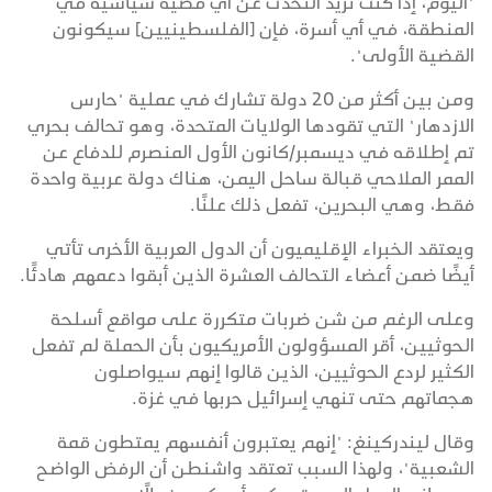
"اليوم، إذا كنت تريد التحدث عن أي قضية سياسية في
المنطقة، في أي أسرة، فإن [الفلسطينيين] سيكونون
القضية الأولى".
ومن بين أكثر من 20 دولة تشارك في عملية "حارس
الازدهار" التي تقودها الولايات المتحدة، وهو تحالف بحري
تم إطلاقه في ديسمبر/كانون الأول المنصرم للدفاع عن
الممر الملاحي قبالة ساحل اليمن، هناك دولة عربية واحدة
فقط، وهي البحرين، تفعل ذلك علنًا.
ويعتقد الخبراء الإقليميون أن الدول العربية الأخرى تأتي
أيضًا ضمن أعضاء التحالف العشرة الذين أبقوا دعمهم هادئًا.
وعلى الرغم من شن ضربات متكررة على مواقع أسلحة
الحوثيين، أقر المسؤولون الأمريكيون بأن الحملة لم تفعل
الكثير لردع الحوثيين، الذين قالوا إنهم سيواصلون
هجماتهم حتى تنهي إسرائيل حربها في غزة.
وقال ليندركينغ: "إنهم يعتبرون أنفسهم يمتطون قمة
الشعبية"، ولهذا السبب تعتقد واشنطن أن الرفض الواضح