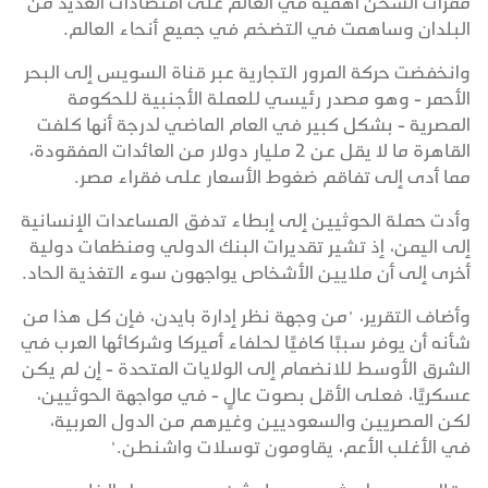
ممرات الشحن أهمية في العالم على اقتصادات العديد من
البلدان وساهمت في التضخم في جميع أنحاء العالم.
وانخفضت حركة المرور التجارية عبر قناة السويس إلى البحر
الأحمر - وهو مصدر رئيسي للعملة الأجنبية للحكومة
المصرية - بشكل كبير في العام الماضي لدرجة أنها كلفت
القاهرة ما لا يقل عن 2 مليار دولار من العائدات المفقودة،
مما أدى إلى تفاقم ضغوط الأسعار على فقراء مصر.
وأدت حملة الحوثيين إلى إبطاء تدفق المساعدات الإنسانية
إلى اليمن، إذ تشير تقديرات البنك الدولي ومنظمات دولية
أخرى إلى أن ملايين الأشخاص يواجهون سوء التغذية الحاد.
وأضاف التقرير، "من وجهة نظر إدارة بايدن، فإن كل هذا من
شأنه أن يوفر سببًا كافيًا لحلفاء أميركا وشركائها العرب في
الشرق الأوسط للانضمام إلى الولايات المتحدة - إن لم يكن
عسكريًا، فعلى الأقل بصوت عالٍ - في مواجهة الحوثيين،
لكن المصريين والسعوديين وغيرهم من الدول العربية،
في الأغلب الأعم، يقاومون توسلات واشنطن."