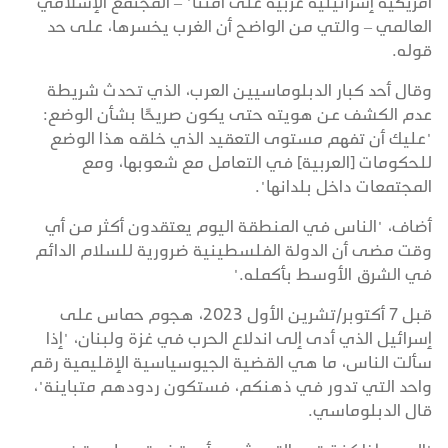
أمريكية إسرائيلية غربية على أمتنا" – المجتمع الإسلامي
العالمي – والتي من الواضح أن الغرب يخسرها، على حد
قوله.
وقال أحد كبار الدبلوماسيين العرب، الذي تحدث شريطة
عدم الكشف عن هويته حتى يكون صريحًا بشأن الوضع:
"عليك أن تفهم مستوى التعقيد الذي خلقه هذا الوضع
للحكومات [العربية] في التعامل مع شعوبها، ومع
المجتمعات داخل بلدانها".
أضاف، "الناس في المنطقة اليوم يعتقدون أكثر من أي
وقت مضى أن الدولة الفلسطينية ضرورية للسلام الدائم
في الشرق الأوسط بأكمله."
قبل 7 أكتوبر/تشرين الأول 2023، هجوم حماس على
إسرائيل الذي أدى إلى اندلاع الحرب في غزة ولبنان، "إذا
سألت الناس، ما هي القضية الجيوسياسية الإقليمية رقم
واحد التي تدور في ذهنكم، فستكون ردودهم متباينة"،
قال الدبلوماسي.