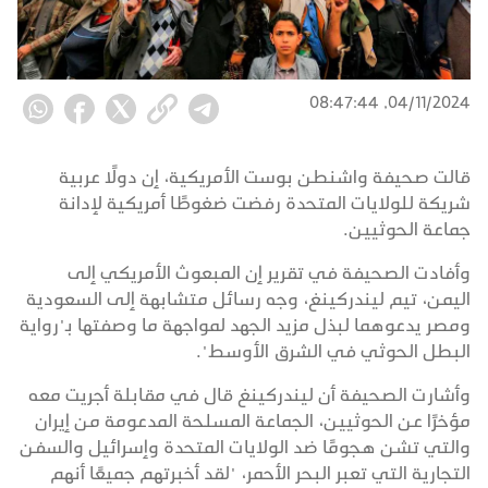
04/11/2024, 08:47:44
قالت صحيفة واشنطن بوست الأمريكية، إن دولًا عربية
شريكة للولايات المتحدة رفضت ضغوطًا أمريكية لإدانة
جماعة الحوثيين.
وأفادت الصحيفة في تقرير إن المبعوث الأمريكي إلى
اليمن، تيم ليندركينغ، وجه رسائل متشابهة إلى السعودية
ومصر يدعوهما لبذل مزيد الجهد لمواجهة ما وصفتها بـ"رواية
البطل الحوثي في الشرق الأوسط".
وأشارت الصحيفة أن ليندركينغ قال في مقابلة أجريت معه
مؤخرًا عن الحوثيين، الجماعة المسلحة المدعومة من إيران
والتي تشن هجومًا ضد الولايات المتحدة وإسرائيل والسفن
التجارية التي تعبر البحر الأحمر، "لقد أخبرتهم جميعًا أنهم