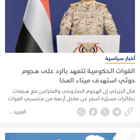
أخبار سياسية
القوات الحكومية تتعهد بالرد على هجوم
حوثي استهدف ميناء المخا
قال النزيلي إن الهجوم الصاروخي والمتزامن مع هجمات
بطائرات مسيّرة أسفر عن مقتل أربعة من منتسبي القوات
المسلحة وثلاثة مدنيين، فضلا عن إصابة 30 آخرين
المزيد
معظمهم من المدنيين خرج أغلبيتهم بعد تلقي العلاج.