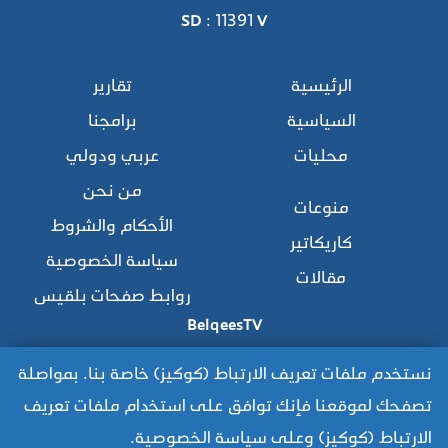
SD : 11391 V
الرئيسية
تقارير
السياسية
برامجنا
محليات
عربي ودولي
من نحن
منوعات
الأحكام والشروط
كاريكاتير
سياسة الخصوصية
مقالات
روابط صفحات بلقيس
BelqeesTV
نستخدم ملفات تعريف الارتباط (كوكيز) خاصة بنا. بمواصلة
تصفحك لموقعنا فإنك توافق على استخدام ملفات تعريف
للوصول للموقع القديم:
الارتباط (كوكيز) وعلى سياسة الخصوصية.
https://www.old.belqees.net