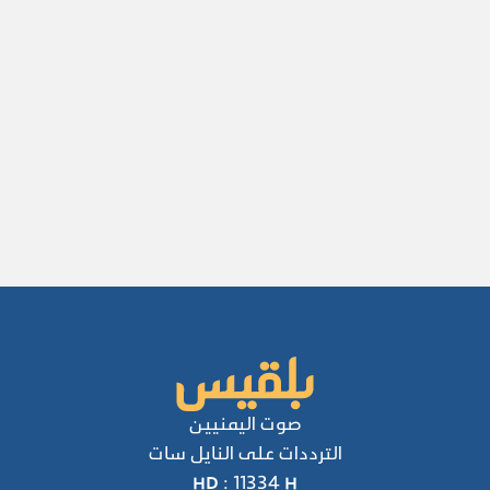
صوت اليمنيين
الترددات على النايل سات
HD : 11334 H