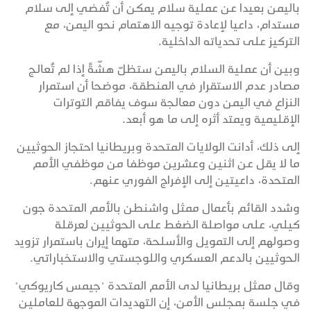
باليمن بعيدا عن عملية سلام يمكن أن تُفضي إلى سلام
مستدام، داعيا لإعادة توجيه الاهتمام نحو اليمن، مع
التركيز على تحدياته الداخلية.
وبين أن عملية السلام باليمن ستظلّ هشّةً إذا لم تُعالج
مصادر عدم الاستقرار في المنطقة، موضحا أن استمرار
النزاع في اليمن دون معالجة سوف يفاقم التوترات
الإقليمية ويمتد أثره إلى ما هو أبعد.
إلى ذلك، أدانت الولايات المتحدة وبريطانيا احتجاز الحوثيين
ما لا يقل عن اثنين وعشرين موظفا من موظفي الأمم
المتحدة، داعيتين إلى الإفراج الفوري عنهم.
وشدد القائم بأعمال ممثل واشنطن بالأمم المتحدة جون
كيلي، على مواصلة الضغط على الحوثيين لعرقلة
وصولهم إلى التمويل والأسلحة، متهما إيران باستمرار تزويد
الحوثيين بالدعم العسكري واللوجستي والاستخباراتي.
وقال ممثل بريطانيا لدى الأمم المتحدة "جيمس كاريوكي"
في جلسة بمجلس الأمن، إن التهديدات الموجهة للعاملين