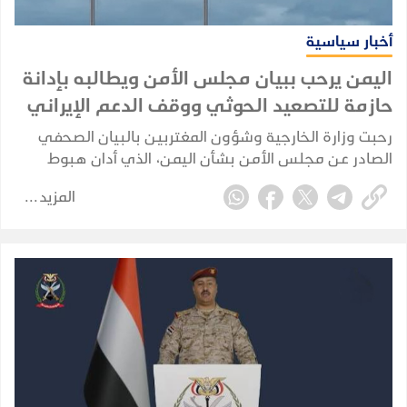
أخبار سياسية
اليمن يرحب ببيان مجلس الأمن ويطالبه بإدانة
حازمة للتصعيد الحوثي ووقف الدعم الإيراني
رحبت وزارة الخارجية وشؤون المغتربين بالبيان الصحفي
الصادر عن مجلس الأمن بشأن اليمن، الذي أدان هبوط
طائرات إيرانية في مطاري صنعاء والحديدة دون إذن
المزيد
الحكومة اليمنية -المعترف بها دولياً-، والاعتداءات الحوثية
على السعودية وهجماتها على السفن التجارية، مجدداً
التزامه بسيادة الجمهورية اليمنية واستقلالها ووحدتها
وسلامة أراضيها.