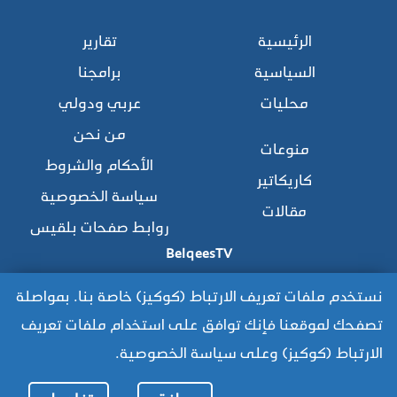
الرئيسية
تقارير
السياسية
برامجنا
محليات
عربي ودولي
من نحن
منوعات
الأحكام والشروط
كاريكاتير
سياسة الخصوصية
مقالات
روابط صفحات بلقيس
BelqeesTV
نستخدم ملفات تعريف الارتباط (كوكيز) خاصة بنا. بمواصلة
تصفحك لموقعنا فإنك توافق على استخدام ملفات تعريف
للوصول للموقع القديم:
الارتباط (كوكيز) وعلى سياسة الخصوصية.
https://www.old.belqees.net