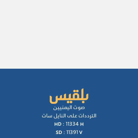
صوت اليمنيين
الترددات على النايل سات
HD : 11334 H
SD : 11391 V