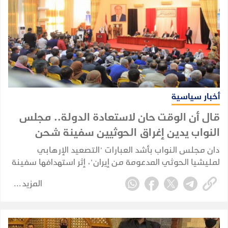
أخبار سياسية
قال أن الوقت حان لاستعادة الدولة.. مجلس
النواب يدين إغراق الحوثيين سفينة شحن
هندية
دان مجلس النواب بأشد العبارات "التصعيد الإرهابي
لمليشيا الحوثي المدعومة من إيران"، إثر استهدافها سفينة
شحن هندية محملة بسلع تجارية كانت متجهة إلى ميناء
المزيد
المخا بزورق مفخخ، ما أدى إلى إغراقها بالكامل في البحر
الأحمر.