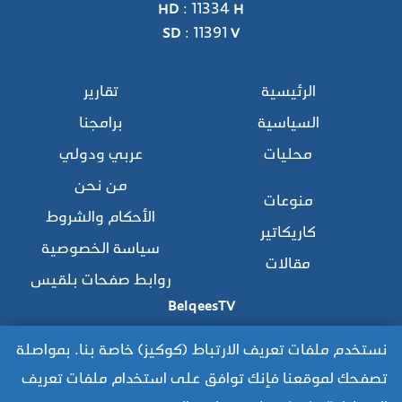
HD : 11334 H
SD : 11391 V
الرئيسية
تقارير
السياسية
برامجنا
محليات
عربي ودولي
من نحن
منوعات
الأحكام والشروط
كاريكاتير
سياسة الخصوصية
مقالات
روابط صفحات بلقيس
BelqeesTV
نستخدم ملفات تعريف الارتباط (كوكيز) خاصة بنا. بمواصلة
تصفحك لموقعنا فإنك توافق على استخدام ملفات تعريف
للوصول للموقع القديم: