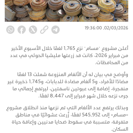
02/03/2026, 19:36:00
أعلن مشروع "مسام" نزع 1,765 لغمًا خلال الأسبوع الأخير
من فبراير 2026، كانت قد زرعتها مليشيا الحوثي في عدد
من المحافظات.
وأوضح في بيان له أن الألغام المنزوعة شملت 13 لغمًا
مضادًا للأفراد، و5 ألغام مضادة للدبابات، و1,745 ذخيرة غير
منفجرة، إضافة إلى عبوتين ناسفتين، ليرتفع إجمالي ما
جرى نزعه خلال شهر فبراير إلى 8,447 لغمًا.
وبذلك يرتفع عدد الألغام التي تم نزعها منذ انطلاق مشروع
«مسام» إلى 545,952 لغمًا، زُرعت عشوائيًا في مناطق
متفرقة، متسببة في سقوط ضحايا مدنيين وإعاقة حياة
السكان.