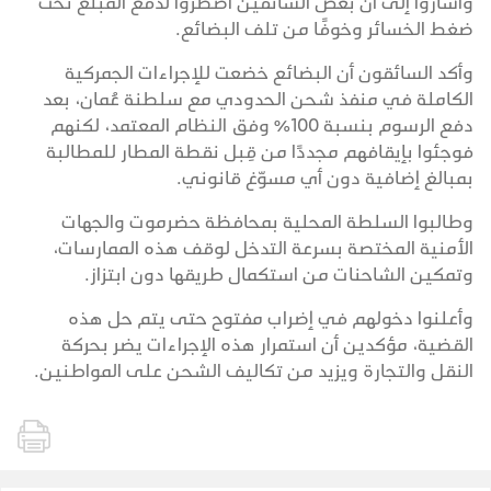
وأشاروا إلى أن بعض السائقين اضطروا لدفع المبلغ تحت
ضغط الخسائر وخوفًا من تلف البضائع.
وأكد السائقون أن البضائع خضعت للإجراءات الجمركية
الكاملة في منفذ شحن الحدودي مع سلطنة عُمان، بعد
دفع الرسوم بنسبة 100% وفق النظام المعتمد، لكنهم
فوجئوا بإيقافهم مجددًا من قِبل نقطة المطار للمطالبة
بمبالغ إضافية دون أي مسوّغ قانوني.
وطالبوا السلطة المحلية بمحافظة حضرموت والجهات
الأمنية المختصة بسرعة التدخل لوقف هذه الممارسات،
وتمكين الشاحنات من استكمال طريقها دون ابتزاز.
وأعلنوا دخولهم في إضراب مفتوح حتى يتم حل هذه
القضية، مؤكدين أن استمرار هذه الإجراءات يضر بحركة
النقل والتجارة ويزيد من تكاليف الشحن على المواطنين.