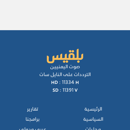
صوت اليمنيين
الترددات على النايل سات
HD : 11334 H
SD : 11391 V
الرئيسية
تقارير
السياسية
برامجنا
محليات
عربي ودولي