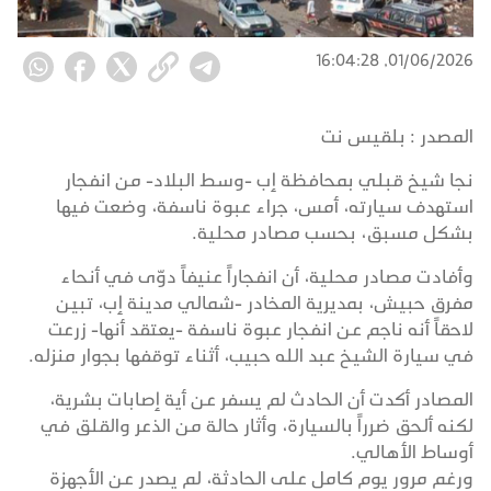
01/06/2026, 16:04:28
المصدر :
بلقيس نت
نجا شيخ قبلي بمحافظة إب -وسط البلاد- من انفجار
استهدف سيارته، أمس، جراء عبوة ناسفة، وضعت فيها
بشكل مسبق، بحسب مصادر محلية.
وأفادت مصادر محلية، أن انفجاراً عنيفاً دوّى في أنحاء
مفرق حبيش، بمديرية المخادر -شمالي مدينة إب، تبين
لاحقاً أنه ناجم عن انفجار عبوة ناسفة -يعتقد أنها- زرعت
في سيارة الشيخ عبد الله حبيب، أثناء توقفها بجوار منزله.
المصادر أكدت أن الحادث لم يسفر عن أية إصابات بشرية،
لكنه ألحق ضرراً بالسيارة، وأثار حالة من الذعر والقلق في
أوساط الأهالي.
ورغم مرور يوم كامل على الحادثة، لم يصدر عن الأجهزة