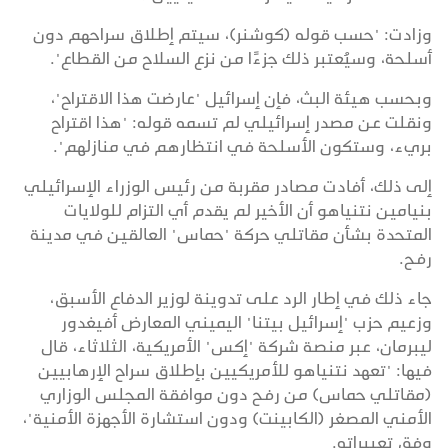
وزادت: "حسب قوله (كوشنر)، سيتم إطلاق سراحهم دون
أسلحة، وسيُعتبر ذلك جزءًا من نزع السلاح من القطاع".
وبحسب هيئة البث، فإن إسرائيل "عارضت هذا الاقتراح"،
ونقلت عن مصدر إسرائيلي لم تسمه قوله: "هذا اقتراح
بريء، وستكون الأسلحة في انتظارهم في منازلهم".
إلى ذلك، أفادت مصادر مقربة من رئيس الوزراء الإسرائيلي
بنيامين نتنياهو أن الأخير لم يقدم أي التزام للولايات
المتحدة بشأن مقاتلي حركة "حماس" العالقين في مدينة
رفح.
جاء ذلك في إطار الرد على تدوينة لوزير الدفاع الأسبق،
وزعيم حزب "إسرائيل بيتنا" اليميني المعارض أفيغدور
ليبرمان، عبر منصة شركة "إكس" الأمريكية، الثلاثاء، قال
فيها: "تعهد نتنياهو للأمريكيين بإطلاق سراح الإرهابيين
(مقاتلي حماس) من رفح دون موافقة المجلس الوزاري
الأمني المصغر (الكابينت) ودون استشارة الأجهزة الأمنية"،
وفق تعبيراته.