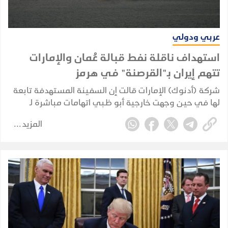
عربي ودولي
استهداف ناقلة نفط قبالة عُمان والإمارات
تتهم إيران بـ"القرصنة" في هرمز
شركة (أدنوك) الإمارات قالت إن السفينة المستهدفة تابعة
لها في حين وجهت خارجية أبو ظبي اتهامات مباشرة لـ
طهران بشن "هجوم عدواني".
المزيد