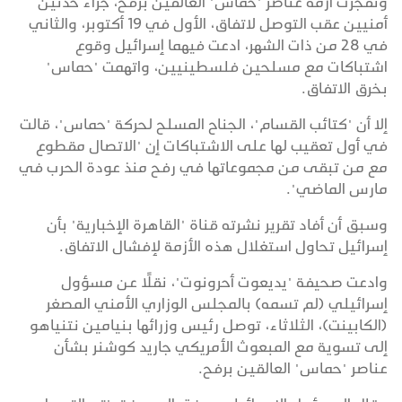
وتفجرت أزمة عناصر "حماس" العالقين برفح، جراء حدثين
أمنيين عقب التوصل لاتفاق، الأول في 19 أكتوبر، والثاني
في 28 من ذات الشهر، ادعت فيهما إسرائيل وقوع
اشتباكات مع مسلحين فلسطينيين، واتهمت "حماس"
بخرق الاتفاق.
إلا أن "كتائب القسام"، الجناح المسلح لحركة "حماس"، قالت
في أول تعقيب لها على الاشتباكات إن "الاتصال مقطوع
مع من تبقى من مجموعاتها في رفح منذ عودة الحرب في
مارس الماضي".
وسبق أن أفاد تقرير نشرته قناة "القاهرة الإخبارية" بأن
إسرائيل تحاول استغلال هذه الأزمة لإفشال الاتفاق.
وادعت صحيفة "يديعوت أحرونوت"، نقلًا عن مسؤول
إسرائيلي (لم تسمه) بالمجلس الوزاري الأمني المصغر
(الكابينت)، الثلاثاء، توصل رئيس وزرائها بنيامين نتنياهو
إلى تسوية مع المبعوث الأمريكي جاريد كوشنر بشأن
عناصر "حماس" العالقين برفح.