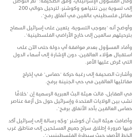
وقال المسؤول الإسرائيلي، وفق الصحيفة: "تم التوصل
إلى تسوية بين نتنياهو وكوشنر، لترحيل حوالي 200
مقاتل فلسطيني عالقين في أنفاق رفح".
وأوضح أنه "بموجب التسوية، يتعين على إسرائيل السماح
بترحيلهم سالمين إلى خارج الأراضي الفلسطينية".
وأفاد المسؤول بعدم موافقة أي دولة حتى الآن على
استقبال هؤلاء العالقين، دون الإشارة إلى أسماء الدول
التي عُرض عليها الأمر.
وأشارت الصحيفة إلى رغبة حركة "حماس" في إخراج
مقاتليها العالقين في حي الجنينة برفح.
في المقابل، قالت هيئة البث العبرية الرسمية إن "خلافًا
نشب بين الولايات المتحدة وإسرائيل حول حل أزمة عناصر
حماس العالقين بأحد الأنفاق برفح".
وأضافت هيئة البث أن كوشنر "وجّه رسالة إلى إسرائيل أكد
فيها ضرورة إطلاق سراح جميع المسلحين إلى مناطق غرب
الخط الأصفر حيث سيطرة الفلسطينيين".