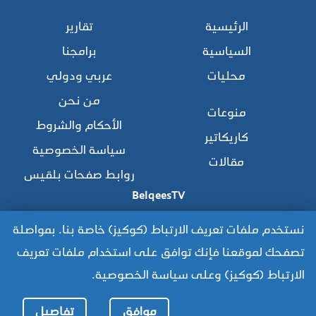
الرئيسية
تقارير
السياسية
برامجنا
محليات
عربي ودولي
من نحن
منوعات
الأحكام والشروط
كاريكاتير
سياسة الخصوصية
مقالات
روابط صفحات بلقيس
BelqeesTV
نستخدم ملفات تعريف الارتباط (كوكيز) خاصة بنا. بمواصلة
تصفحك لموقعنا فإنك توافق على استخدام ملفات تعريف
للوصول للموقع القديم:
الارتباط (كوكيز) وعلى سياسة الخصوصية.
https://www.old.belqees.net
موافق
تفاصيل
جميع الحقوق محفوظة © 2025 قناة بلقيس الفضائية