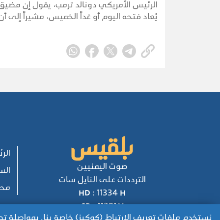
الرئيس الأمريكي دونالد ترمب، يقول إن مضيق
يُعاد فتحه اليوم أو غداً الخميس، مشيراً إلى أن 
أجرت "مناقشات جيدة للغاية" مع إيران، في ت
عززت التوقعات بإمكانية التوصل إلى اتفاق يخف
القائم منذ أشهر.
الر
صوت اليمنيين
الس
الترددات على النايل سات
محل
HD : 11334 H
SD : 11391 V
نستخدم ملفات تعريف الارتباط (كوكيز) خاصة بنا. بمواصلة 