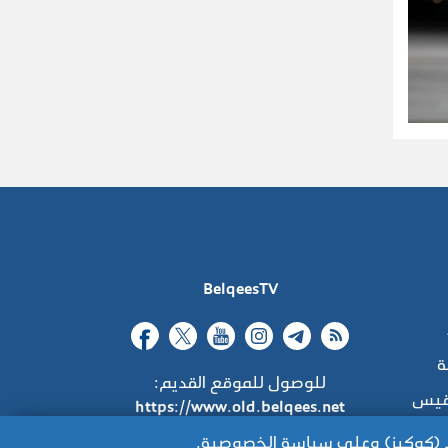
BelqeesTV
ة
للوصول للموقع القديم:
قيس
https://www.old.belqees.net
اط (كوكيز) وعلى سياسة الخصوصية.