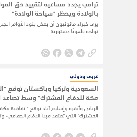
ترامب يجدد مساعيه لتقييد حق المو
بالولادة ويحظر "سياحة الولادة"
يرى خبراء قانونيون أن بعض بنود الأوامر الجد
تواجه طعونًا دستورية
عربي ودولي
السعودية وتركيا وباكستان توقع "ات
مكة للدفاع المشترك" وسط تصاعد ال
الإقليمية
الرياض وأنقرة وإسلام آباد توقع "اتفاقية مكة 
المشترك" التي تعتمد مبدأ الدفاع الجماعي، وت
أي هجوم على إحدى الدول الثلاث يُعد هجومًا
الجميع، مع تأكيد أن الاتفاقية دفاعية ولا تس