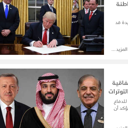
اطنة
يدة قد
المزيد
فاقية
توترات
للدفاع
ؤكد أن
 على
تهدف أي