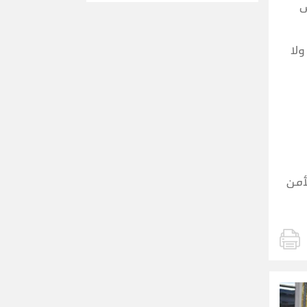
س
ولا
أمن