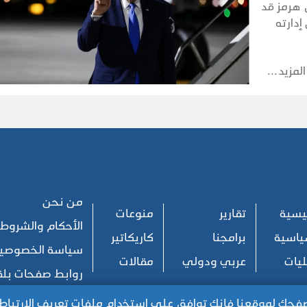
 هرمز قد
إدارته
صريحات
ف التوتر
المزيد
من نحن
ئيسية
تقارير
منوعات
الأحكام والشروط
ياسية
برامجنا
كاريكاتير
سياسة الخصوصي
يات
عربي ودولي
مقالات
روابط صفحات بل
تصفحك لموقعنا فإنك توافق على استخدام ملفات تعريف الارتب