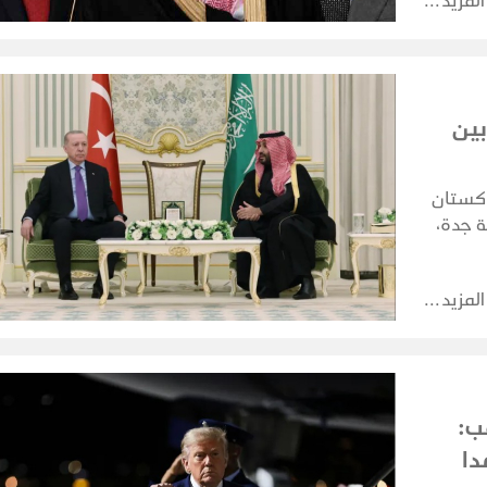
المزيد
بين
اكستان
 جدة،
 سلمان،
زراء
المزيد
ب:
دا