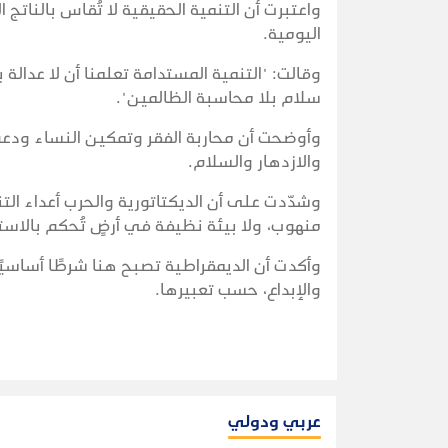
واعتبرت أن التنمية الحقيقية لا تُقاس بالناتج
اليومية.
وقالت: "التنمية المستدامة تعلمنا أن لا عدالة بل
سلام بلا محاسبة الظالمين".
وأوضحت أن محاربة الفقر وتمكين النساء ودعم
والازدهار والسلام.
وشدّدت على أن الديكتاتورية والحرب أعداء التنم
منهوب، ولا بيئة نظيفة في أرضٍ تُحكم بالاستب
وأكدت أن الديمقراطية تصبح هنا شرطًا أساسيً
والإبداع، حسب تعبيرها.
عربي ودولي