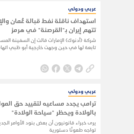
عربي ودولي
استهداف ناقلة نفط قبالة عُمان والإ
تتهم إيران بـ"القرصنة" في هرمز
شركة (أدنوك) الإمارات قالت إن السفينة المس
تابعة لها في حين وجهت خارجية أبو ظبي اتها
مباشرة لـ طهران بشن "هجوم عدواني".
عربي ودولي
ترامب يجدد مساعيه لتقييد حق المو
بالولادة ويحظر "سياحة الولادة"
يرى خبراء قانونيون أن بعض بنود الأوامر الجد
تواجه طعونًا دستورية