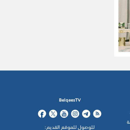
BelqeesTV
ة
للوصول للموقع القديم: