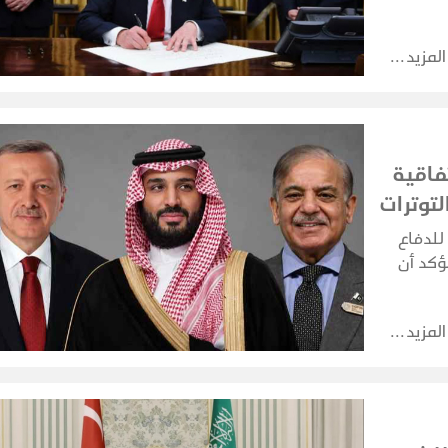
المزيد
فاقية
توترات
للدفاع
ؤكد أن
 على
تهدف أي
المزيد