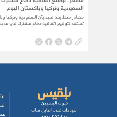
مصادر: توقيع اتفاقية دفاع مشترك 
السعودية وتركيا وباكستان اليوم
مصادر متطابقة تفيد بأن السعودية وتركيا وب
تستعد لتوقيع اتفاقية دفاع مشترك في مدينة
بمشاركة ولي العهد السعودي الأمير محمد بن
والرئيس التركي رجب طيب أردوغان، ورئيس الو
الباكستاني شهباز شريف.
الر
صوت اليمنيين
الس
الترددات على النايل سات
محل