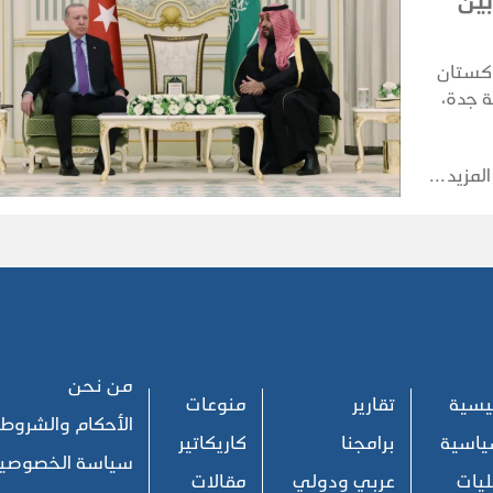
بين
اكستان
 جدة،
 سلمان،
زراء
المزيد
من نحن
ئيسية
تقارير
منوعات
الأحكام والشروط
ياسية
برامجنا
كاريكاتير
سياسة الخصوصي
يات
عربي ودولي
مقالات