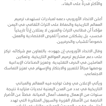
والأكثر قدرةً على البقاء.
أعلن الاتحاد الأوروبي دعمه لمبادرات تستهدف ترميم
المعالم التاريخية والحفاظ على التراث الثقافي في اليمن،
مؤكداً أن قطاعي التراث والفنون لا يمثلان إرثاً تاريخياً
فحسب، بل يشكلان مصدراً للفرص الاقتصادية والعمل،
خصوصاً للشباب والحرفيين.
وقال الاتحاد الأوروبي إن جهوده، بالتعاون مع شركائه، تركز
على دعم مشاريع ترميم المواقع التاريخية، وتمكين
العاملين في الحرف التقليدية، وتعزيز الصناعات الإبداعية
بوصفها مجالاً للتعبير والابتكار والإسهام في تعزيز التماسك
الاجتماعي.
ويأتي الإعلان في وقت تواجه فيه المعالم والمباني
التاريخية في عدد من المدن اليمنية تحديات متزايدة نتيجة
سنوات من الإهمال وضعف أعمال الصيانة، فضلاً عن الأضرار
الناجمة عن الأمطار الغزيرة والسيول المتكررة التي تهدد
أجزاء واسعة من الموروث العمراني والتاريخي للبلاد.