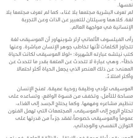
نفسها.
لم تعرف البشرية مجتمعا بلا غناء، كما لم تعرف مجتمعا بلا
لغة. كلاهما وسيلتان للتعبير عن الذات وعن التجربة
الإنسانية في مواجهة العالم.
رأى الفيلسوف الألماني آرثر شوبنهاور أن الموسيقى لغة
تتجاوز الكلمات لأنها تخاطب جوهر الإنسان مباشرة. وعنها
كتب نيتشه عبارته الشهيرة: «لولا الموسيقى لكانت الحياة
خطأ». وهي عبارة لا تتحدث عن المتعة بقدر ما تتحدث عن
المعنى؛ عن ذلك العنصر الذي يجعل الحياة أكثر احتمالا
وأكثر امتلاءً.
الموسيقى تؤدي وظيفة روحية عميقة. تمنح الإنسان
مساحة للتأمل، وتخفف من قسوة الواقع، وتساعده على
تنظيم مشاعره وفهمها. وكما يحتاج الجسد إلى الغذاء،
تحتاج الروح إلى الموسيقى. المجتمعات التي تهمل الفنون
عموماً والموسيقى خصوصاً،تفقد جزءاً من قدرتها على
التوازن النفسي والوجداني.
الموسيقى أداة مهمة في الارتقاء بالذائقة العامة، في زمن