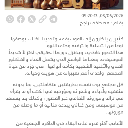
03/06/2026, 09:20:13
بقلم :
مصطفى راجح
كثيرين ينظرون إلى الموسيقى، وتحديدا الغناء، بوصفها
نوعاً من التسلية والترفيه وحتى اللهو.
هذا التصور خاطيء ويختزل دورها الحقيقي اختزالاً شديداً.
الموسيقى، بمعناها الواسع الذي يشمل الغناء والفلكلور
الفني والأغنية الشعبية بكافة أنواعها ، هي جزء من حياة
المجتمع، واحدى أهم تعبيراته عن هويته وحياته.
كل مجتمع يرى نفسه بطريقتين متكاملتين: بما يدونه
مثقفيه وأدباءه وشعرائه ومؤرخيه في الكتب أو ما يقرأه
في تراثه وموروثه الثقافي عبر العصور ، وكذلك بما يسمعه
من موسيقى وفن غنائي يبدعه فنانيه أو ما وصله من
موروثها.
الأغاني أكثر قدرة على البقاء في الذاكرة الجمعية من