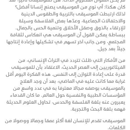
كان هكذا: أي نوع من الموسيقى يصنع إنسانا أفضل؟
لذلك ارتبطت الموسيقى بالتربية والطقوس الدينية
والاحتفالات الجماعية، وعدّها بعض الفلاسفة وسيلة
للإرتقاء بالذوق وصقل الأخلاق وتنمية الحس بالجمال.
ببساطة يمكن القول أن الموسيقى هي انعكاس لثقافة
المجتمع، ومن جانب آخر تسهم في تشكيلها وإعادة إنتاجها
جيلاً بعد جيل.
من الأفكار التي ظلت تتردد في التراث الإنساني، من
الفيثاغوريين إلى العصر الحديث، الاعتقاد بأن للموسيقى
قدرة على إعادة التوازن إلى النفس. هذه الفكرة اليوم أقل
غرابة مما كانت عليه في الماضي، بعد أن وجد العلاج
بالموسيقى بوصفه مجالا معترفا به في عدد واسع من
المؤسسات الطبية والنفسية حول العالم. ما كان القدماء
يعبرون عنه بلغة الفلسفة والحدس، تحاول العلوم الحديثة
فهمه بلغة البحث والتجربة.
الموسيقى تقدم للإنسان لغة أكثر عمقا وجمالا ووصولا من
الكلمات.