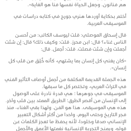
هم فنانون. وجعل الحياة نفسها فنا هو الغاية».
أختم بحكاية أوردها هنري جورج في كتابه دراسات في
الموسيقى العربية.
قال إسحاق الموصلي: قلت ليوسف الكاتب: من أحسن
الناس غناء؟ قال: ابن محرز. قلت: وكيف ذلك؟ قال: إن شئت
أجملت وإن شئت فصلت. قلت: أجمل. قال:
«كان يغني كل إنسان بما يشتهي، كأنه خُلِق من قلب كل
إنسان».
هذه الجملة القديمة المكثفة من أجمل أوصاف التأثير الفني
في التراث العربي، وتختصر كل ما سبقها.
الموسيقى في جوهرها ؛ هي قدرة نادرة على الوصول
إلى الإنسان من أقصر الطرق؛ الطريق الممتد بين قلب وآخر.
هذه هي الموسيقى. هذا هو الفن. ولهذا بقي الغناء، منذ
فجر التاريخ وحتى اليوم، واحدا من أكثر أشكال التعبير
الإنساني صدقا وخلودا، لأنه يحفظ ما تعجز الكلمات عن
قوله، ويمنح التجربة الإنسانية نغمتها الأعمق والأجمل