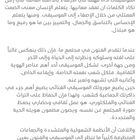
تكاد الكلمات ان تفقد معانيها. يتعلم الإنسان معنى الصمت
الممتلي من خلال الإصغاء إلى الموسيقى. ومنها يتعلم
الإحساس بالتناسق والجمال، والتمييز بين ما هو رفيع وما
هو مبتذل.
عندما تتقدم الفنون في مجتمع ما، فإن ذلك ينعكس غالباً
على لغته وسلوكه ونظرته إلى الحياة وإلى الآخر.
ومن جهة أخرى، تشكل الموسيقى أحد أهم عناصر الهوية
الثقافية. فلكل شعب نغمته الخاصة، وإيقاعه الخاص،
وأغانيه التي تشبهه وتعبر عنه.
حين يضيع موروثك الموسيقي الغنائي يضيع أهم جزء في
ذاكرتك الجماعية كشعب. ولهذا فإن الحفاظ على التراث
الغنائي والفلكلوري، هو عمل ثقافي وحضاري يحفظ
صورة المجتمع عن نفسه، ويصون مضمون هويته الحية
والمتجددة.
واللافت أن الأنظمة الشمولية والمتشددة والجماعات
المتطرفة كثيراً ما تنظر إلى الموسيقى والفنون بعين