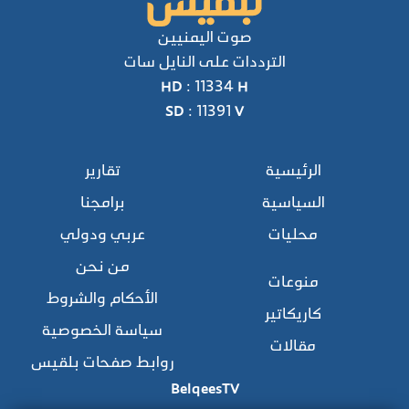
صوت اليمنيين
الترددات على النايل سات
HD : 11334 H
SD : 11391 V
الرئيسية
تقارير
السياسية
برامجنا
محليات
عربي ودولي
من نحن
منوعات
الأحكام والشروط
كاريكاتير
سياسة الخصوصية
مقالات
روابط صفحات بلقيس
BelqeesTV