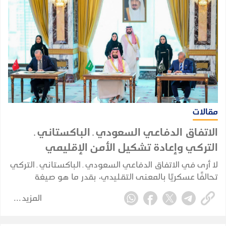
مقالات
الاتفاق الدفاعي السعودي ـ الباكستاني ـ
التركي وإعادة تشكيل الأمن الإقليمي
لا أرى في الاتفاق الدفاعي السعودي ـ الباكستاني ـ التركي
تحالفًا عسكريًا بالمعنى التقليدي، بقدر ما هو صيغة
للتكامل الدفاعي والأمني بين ثلاث دول تمتلك، بدرجات
المزيد
مختلفة، عناصر قوة وخبرات واحتياجات متكاملة وتواجه
مخاطر أمنية مشتركة.