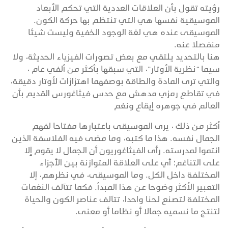
رؤيته تقول بأن العلاقات العددية التي تحكم الأبعاد
الموسيقية نفسها هي التي تنتظم بها حركة الكون.
الموسيقى عنده هي لغة الوجود الخفية وليست شيئا
منفصلا عنه.
هنا بالتحديد يلتقي مع بعض تصورات الفيزياء الحديثة، ولا
سيما “نظرية الأوتار”، التي سبقها بأكثر من ألفي عام ،
والتي ترى المادة والطاقة بوصفهما اهتزازات لأوتار دقيقة،
في تقاطع رمزي مدهش مع حدس فيثاغورس القديم بأن
العالم في جوهره إيقاع ونغم
أكثر من ذلك ، يرى الموسيقى باعتبارها مفتاحا لفهم
الجمال نفسه. هذا ما كتبه، وما مضى فيه الفلاسفة الذين
انتموا لمدرسته. رأى الفيثاغوريون أن الجمال لا يقوم إلا
على التناغم؛ أي على العلاقة المتوازنة بين الأجزاء
المختلفة داخل الكل. وما الموسيقى، في نظرهم، إلا
التعبير الأكثر وضوحا عن هذا المبدأ. فكما تتآلف النغمات
المختلفة لتصنع لحنا واحدا، تتآلف عناصر الكون والحياة
لتنتج ما نسميه جمالا أو نظاما أو معنى.