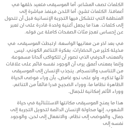
الكلمات تصف المشاعر، أما الموسيقى فتعيد خلقها في
أعماقنا. الكلمات تشرح، أما اللحن فينفذ مباشرة إلى
المنطقة التي تتشكل فيها التجربة الإنسانية قبل أن تتحول
إلى كلمات. هذا ما يجعل أغنية واحدة قادرة على ان تعبر
عن إحساس تعجز مئات الصفحات كاملة عن قوله.
في بعد آخر من معانيها الواسعة، ارتبطت الموسيقى، في
مخيلة كثير من الحضارات، بفكرة التناغم الكوني. ليس
بالمعنى الحرفي الذي تصور أن للكواكب ألحانا مسموعة،
وإنما بمعنى أعمق يرى أن الوجود نفسه قائم على علاقات
من التناسب والانسجام. ينجذب الإنسان إلى الموسيقى
لأنها تذكره، ولو على نحو غامض، بأن وراء فوضى الحياة
الظاهرة نظاما ما، ووراء الضجيج قدرا فائقاً من التناغم،
ووراء الألم إمكانية للجمال.
هذا ما يمنح الموسيقى مكانتها الاستثنائية في حياة
الشعوب. إنها محاولة الإنسان الدائمة لتحويل التجربة إلى
جمال، والفوضى إلى نظام، والانفعال إلى لحن، والوجود
نفسه إلى