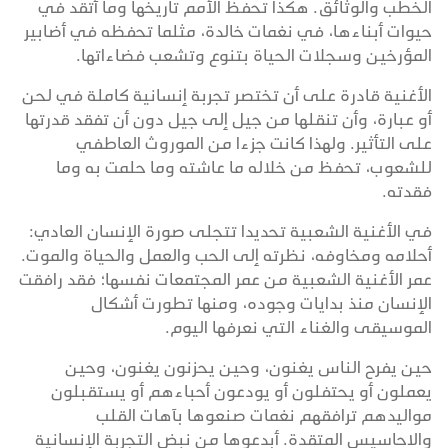
الخطب والوثائق. هكذا تحفظ الأمم تاريخها وما أتقد في
حيوات أبناءها، في نغمات خالدة، مثلما تحفظه في أضابير
المؤرخين وسجلات الحياة بتنوع وتشعب فضاءاتها.
الأغنية قادرة على أن تختصر تجربة إنسانية كاملة في لحن
أو عبارة، وأن تنقلها من جيل إلى جيل دون أن تفقد قدرتها
على التأثير. ولهذا كانت جزءا من الموروث العاطفي
للشعوب، تحفظ من خلاله ما عاشته وما حلمت به وما
فقدته.
في الأغنية الشعبية تحديدا تتجلى صورة الإنسان العادي:
أحلامه ومخاوفه، نظرته إلى الحب والعمل والحياة والموت.
عمر الأغنية الشعبية من عمر المجتمعات نفسها؛ فقد رافقت
الإنسان منذ بدايات وجوده، ومنها تطورت أشكال
الموسيقى والغناء التي نعرفها اليوم.
حين يفرح الناس يغنون، وحين يحزنون يغنون، وحين
يعملون أو يحتفلون أو يودعون أحباءهم أو يستقبلون
مواليدهم ترافقهم نغمات صنعوها بآهات القلب
والاحاسيس المتقدة. أبدعوها من نبض التجربة الإنسانية