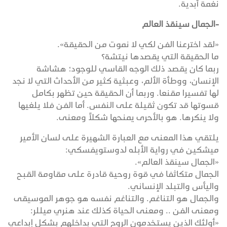
نغمة أبدية.
-الجمال سينقذ العالم
«لقد اخترعنا الفن لكي لا نموت من الحقيقة».
ما الحقيقة التي يقصدها نيتشة؟
ربما كان يقصد ذلك الوجه القاسي للوجود؛ هشاشة
الإنسان، ووطأة الألم، وعبثية كثير من الأحداث التي لا نجد
لها تفسيرا مقنعا. وربما أن الحقيقة حين تظهر بكامل
قسوتها قد تكون ثقيلة على النفس. أما الفن فلا يلغيها
ولا ينكرها. هو بالأحرى يمنحها شكلاً ومعنى.
يلتقي هذا المعنى مع العبارة الشهيرة على لسان الأمير
ميشكين في رواية الأبله لدوستويفسكي:
«الجمال سينقذ العالم».
الجمال متكاثفا في قوة روحية قادرة على مقاومة القبح
واليأس والتبلد الإنساني.
والجمال هو التناغم. والتناغم نفسه هو جوهر الموسيقى
ومعنى الفن .. ومعنى الحياة كذلك عند هنري ميللر:
«أولئك الذين يستخدمون الروح التي بداخلهم بشكل إبداعي