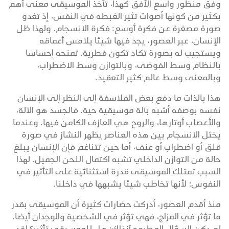
وفق منظور واسع الأفق كهذا، تأخذ الموسيقى معنى أهم
بكثير من كونها أصوات تثير الغبطه في النفس، إذ تغدو
صورة مصغرة عن فكرة أوسع: فكرة الانسجام. ولهذا ظل
الإنسان، عبر العصور، يجد فيها شيئا يلامس أعماقه
ويستجيب له بصورة تكاد تكون فطرية. تمنحه إحساسا
بالنظام وسط الفوضى، وبالتوازن وسط الاضطراب،
وبالمعنى وسط عالم كثير التعقيد.
هذا بالذات ما دفع بعض الفلاسفة إلى النظر إلى الإنسان
نفسه بوصفه أشبه بآلة موسيقية حية. فالجسد هو الآلة،
والأعصاب أوتارها، والروح هي العازف الكامن فيها. وعندما
يختل الانسجام بين هذه العناصر يظهر النشاز في صورة
قلق أو اضطراب أو عنف، أما حين تتناغم فإن الإنسان يبلغ
حالة من التوازن الداخلي تشبه اكتمال اللحن الجميل. لهذا
السبب تمتلك الموسيقى قدرة استثنائية على التأثير في
النفوس؛ لأنها تخاطب شيئا يشبهها في داخلنا.
منذ أقدم العصور، أدركت حضارات كثيرة أن الموسيقى بقدر
ما تؤثر في المزاج، فهي تؤثر في الشخصية والوجدان أيضا.
لم يكن السؤال المطروح آنذاك: هل للموسيقى تأثير؟ لقد