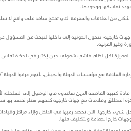
 يهدد تماسكها ووجودها.
ل من العلاقات والمعرفة التي تفتح منافذ على واقع لا تمل
ات خارجية، تتحول الحوثية إلى داخلها لتبحث عن المسؤول عن
 وغير المرئية.
مة المميزة لكل نظام فاشي شمولي حين يُختبر في لحظة تماس 
ارة العلاقة مع مؤسسات الدولة والجيش، لأنهم عرفوا الدولة أك
 نفسه في 1934، حين أعدم قادة كتيبة العاصفة الذين ساعدوه في الوصول إلى السلطة، ل
ركزه المطلق وعلاقات مع جهات خارجية كلفهم هتلر نفسه بها سابق
 شيء خارجها. الآن تحصد رعبها في الداخل وإزاء مراكز وقيادات
جهات خارج الجماعة وبتكليف منها.
هد لمرحلة تحقق فيها مع من سمحت لهم من عناصرها بالعمل