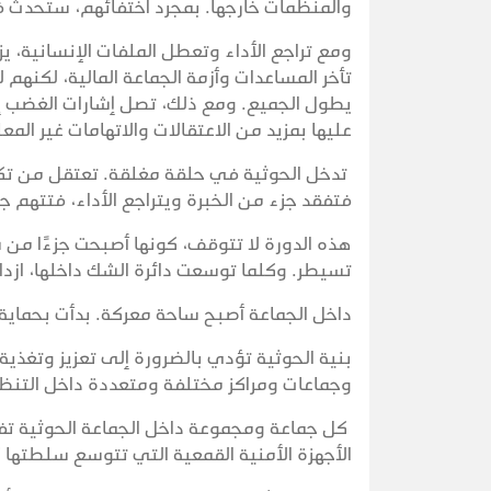
والمنظمات خارجها. بمجرد اختفائهم، ستحدث فرا
ومع تراجع الأداء وتعطل الملفات الإنسانية، ي
تأخر المساعدات وأزمة الجماعة المالية، لكنه
يطول الجميع. ومع ذلك، تصل إشارات الغضب إلى
عليها بمزيد من الاعتقالات والاتهامات غير المعل
تدخل الحوثية في حلقة مغلقة. تعتقل من تكلف
فتفقد جزء من الخبرة ويتراجع الأداء، فتتهم ج
هذه الدورة لا تتوقف، كونها أصبحت جزءًا من س
تسيطر. وكلما توسعت دائرة الشك داخلها، ازداد
داخل الجماعة أصبح ساحة معركة. بدأت بحماي
بنية الحوثية تؤدي بالضرورة إلى تعزيز وتغذي
وجماعات ومراكز مختلفة ومتعددة داخل التن
كل جماعة ومجموعة داخل الجماعة الحوثية تفسر
الأجهزة الأمنية القمعية التي تتوسع سلطتها 