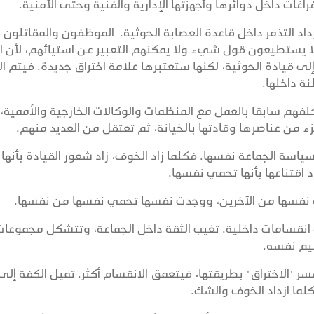
غات داخل دوائرها وأجهزتها الإدارية والفنية وحتى الأمنية.
زداد التذمر داخل قاعدة العصابة الحوثية. الموظفون والمقاتلون 
م لا يستطيعون قول شيء ولا يمكنهم التعبير عن استيائهم، لأن 
 قيادة الحوثية، لكنها ستعتبرها علامة اختراق جديدة. فيتم ال
نة داخلها.
هم سابقا بالعمل مع المنظمات والوكالات الخارجية والأممية،
زء من عناصرها وقادتها بالخيانة، ثم تعتقل من العديد منهم.
ياسة الجماعة نفسها. فكلما زاد الخوف، زاد شعور القيادة بأنها
 اقتناعها بأنها تحمي نفسها.
ة نفسها من الآخرين، ووجدت نفسها تحمي نفسها من نفسها.
ة انقسامات داخلية. تغيب الثقة داخل الجماعة، وتتشكل مجموعات
ظيم نفسه.
 "الاختراق" بطريقتها، فيتعمق الانقسام أكثر. تميل الكفة إلى
كلما ازداد الخوف والشك.