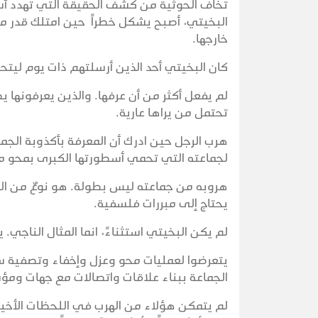
تخاف الحوثية من كشف الحقيقة التي تهدد أسط
البخيتي، أصبح يشكل خطراً حين امتلك قدر م
خارجها.
كان البخيتي أحد الذين أرسلتهم ذات يوم ليتحدث
لم يفعل أكثر من أن عرفها. والذين يعرفونها 
تحتمل من يراها عارية.
هرب الرجل حين ادرك أن المعرفة بأكذوبة الج
لجماعته التي تحمي أسطورتها الكبرى بمحو م
هروبه من جماعته ليس بطولة. هو نوعٌ من الذكا
يحتاج إلى مبررات فلسفية.
لم يكن البخيتي استثناءً، انما المثال الناجي. 
يتعرضوا لعمليات محو وعزل وإخفاء وتصفية سر
الجماعة ببناء علاقات واتصالات مع جهات 
لم يتمكن هؤلاء من الهرب في اللحظات الأخير