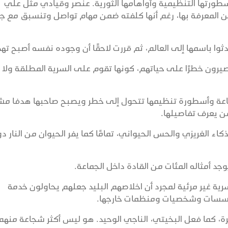
ورتها التنظيمية وأواهامها الثورية. عنصر وقيادي مثل علي
ن المعرفة بها، رغم أنها كلفته ضمن مهام تواصل وتنسبق مع ج
وا باسمها إلى العالم، ثم قررت لاحقًا أن وجوده نفسه أصبح تهدي
يصيرون خطرًا على حياتهم، كونها تقوم على السرية المطلقة ولا
ماعة وأسطورة تنظيمها تتحول إلى خطر ويصبح صاحبها هدفا مشر
ن يعرف تفاصيلها.
ء الغريزي والحس الحيواني، تمامًا كما يفر الحيوان من النار د
يوجد أمثاله المئات من القادة داخل الجماعة.
ية غير مرئية لمجرد أن اخلاصهم البليد جعلهم يحاولون خدمة
ومؤسسات وشخصيات ومنظمات خارجها.
ة، كما فعل البخيتي، الناجي الوحيد. هو ليس أكثر شجاعة منهم