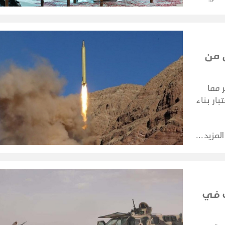
 من
 مما
ار بناء
مات.
المزيد
ب في