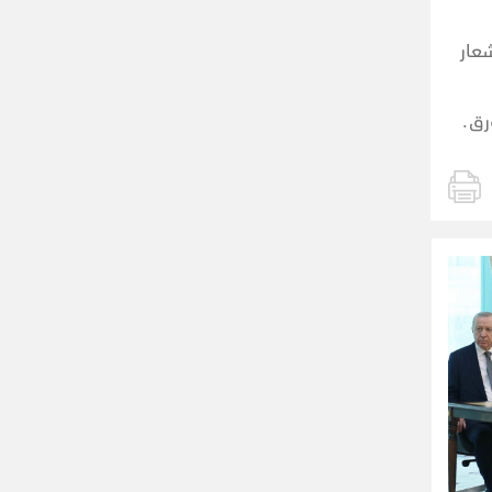
عار
رق.