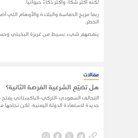
لكنه أكثر شكاً، وأكثر ذكاءً حيوانياً.
ربما مزيج الحماسة والبلادة والأوهام التي 
الخطر.
ينقصهم شيء بسيط من غريزة البخيتي وحسه ال
مقالات
هل تضيّع الشرعية الفرصة الثانية؟
التحالف السعودي–التركي–الباكستاني يفتح 
جديدة لاستعادة الدولة اليمنية، لكن نجاحها 
بقدرة الشرعية على توحيد قرارها وبناء مؤسس
واستثمار التحول الإقليمي.