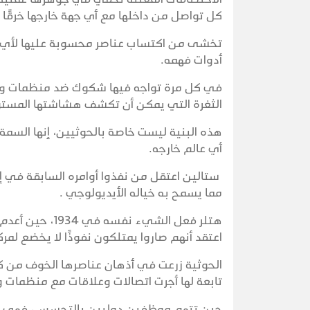
كل تواصل من داخلها مع أي جهة خارجها خرقًا
تخشى من اكتساب عناصر محسوبة عليها لأي شك
أدوات فهمه.
في كل مرة تواجه فيها شكوك ضد منظمات وجه
الثغرة التي يمكن أن تكشف هشاشتها المستورة
هذه البنية ليست خاصة بالحوثيين، إنها الس
أي عالم خارجه.
ستالين اعتقل من نفذوا أوامره السابقة في إد
مما يسمح به خياله الأيديولوجي .
هتلر فعل الشيء
اعتقد أنهم صاروا يمتلكون نفوذًا لا يخضع لم
الحوثية زرعت في أذهان عناصرها الخوف من كل
تابعة لها أجرت اتصالات وعلاقات مع منظمات و
حين تتهم موظفين دوليين بالتجسس، فهي تم